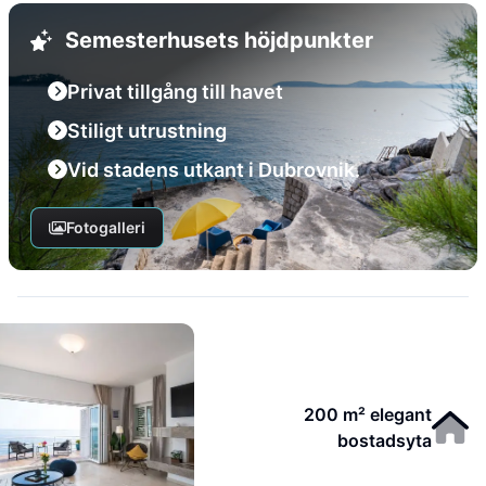
Semesterhusets höjdpunkter
Privat tillgång till havet
Stiligt utrustning
Vid stadens utkant i Dubrovnik.
Fotogalleri
200 m² elegant
bostadsyta