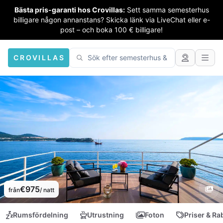
Bästa pris-garanti hos Crovillas:
Sett samma semesterhus
billigare någon annanstans? Skicka länk via LiveChat eller e-
post – och boka 100 € billigare!
CROVILLAS
€975
från
/ natt
Rumsfördelning
Utrustning
Foton
Priser & Ra