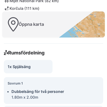
Mljet National Park (82 km)
Korčula (111 km)
Öppna karta
Rumsfördelning
1x Spjälsäng
Sovrum 1
Dubbelsäng för två personer
1.80m x 2.00m