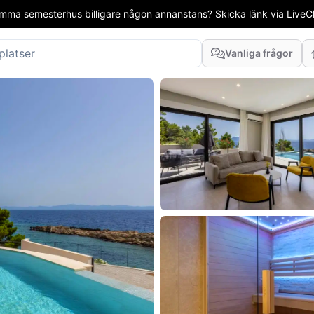
mma semesterhus billigare någon annanstans? Skicka länk via LiveCha
Vanliga frågor