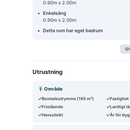
0.90m x 2.00m
Enkelsäng
0.90m x 2.00m
Detta rum har eget badrum
Utrustning
Område
Bostadsutrymme (165 m²)
Fastighet
Fristående
Lantligt l
Havsutsikt
År för by