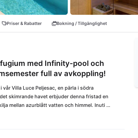
Priser & Rabatter
Bokning / Tillgänglighet
efugium med Infinity-pool och
msemester full av avkoppling!
 vår Villa Luce Peljesac, en pärla i södra 
 det skimrande havet erbjuder denna fristad en 
lja mellan azurblått vatten och himmel. Inuti 
a-område, träningsmöjligheter och ren 
randen - ett paradis för solbadare och 
e eller Konoba Maris hittar du kulinariska 