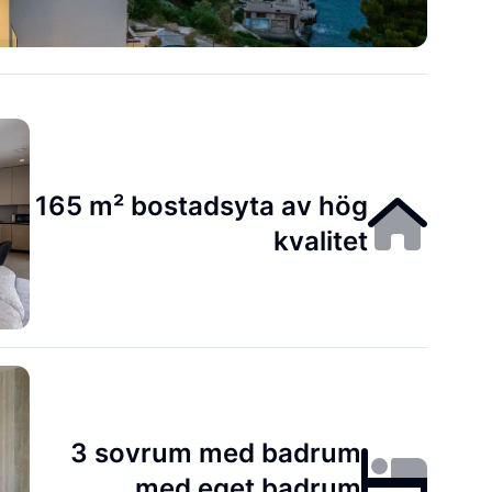
165 m² bostadsyta av hög
kvalitet
3 sovrum med badrum
med eget badrum