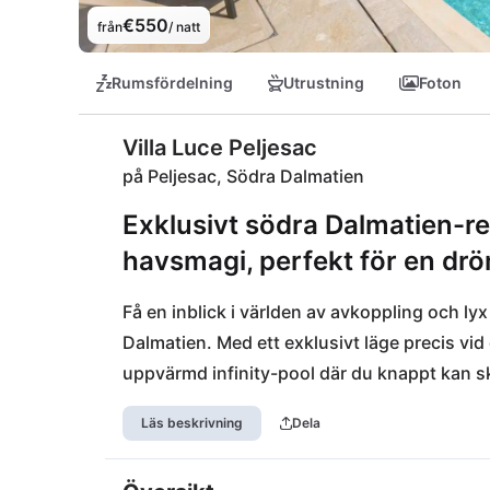
€550
från
/ natt
Rumsfördelning
Utrustning
Foton
Villa Luce Peljesac
på Peljesac, Södra Dalmatien
Exklusivt södra Dalmatien-r
havsmagi, perfekt för en drö
Få en inblick i världen av avkoppling och lyx i
Dalmatien. Med ett exklusivt läge precis vid
uppvärmd infinity-pool där du knappt kan ski
väntar en oas för kropp och själ med ett sp
Läs beskrivning
Dela
underhållning. Du är bara några steg från st
vattennymfer. Nära restauranger som Vitacea