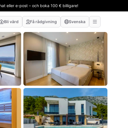
t eller e-post – och boka 100 € billigare!
Bli värd
Få rådgivning
Svenska