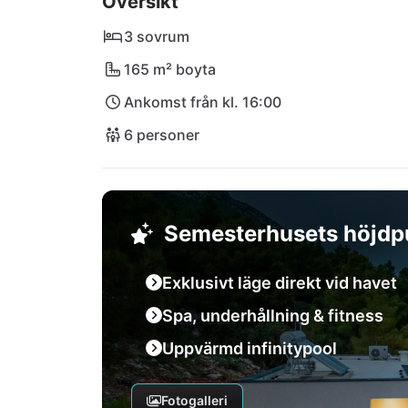
Översikt
höjdpunkter, medan den pittoreska staden Tr
dess charmiga gränder. Och om du är sugen 
3 sovrum
Korčula samt den pulserande staden Dubrovnik
165 m² boyta
Peljesac börjar din drömsemester med elega
Ankomst från kl. 16:00
Adriatiska havet.
6 personer
Semesterhusets höjdp
Exklusivt läge direkt vid havet
Spa, underhållning & fitness
Uppvärmd infinitypool
Fotogalleri