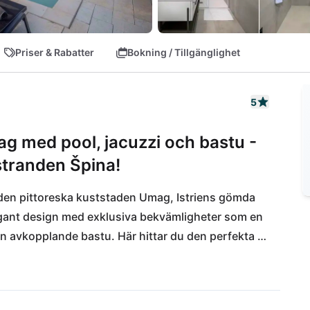
Priser & Rabatter
Bokning / Tillgänglighet
5
g med pool, jacuzzi och bastu -
a stranden Špina!
a den pittoreska kuststaden Umag, Istriens gömda 
egant design med exklusiva bekvämligheter som en 
n avkopplande bastu. Här hittar du den perfekta 
 dagar på stranden Špina, bara en kilometer bort, 
rmiga caféer och butiker. Den kulinariska scenen 
atterna från Novigrad till Rovinj. Låt dig förtrollas 