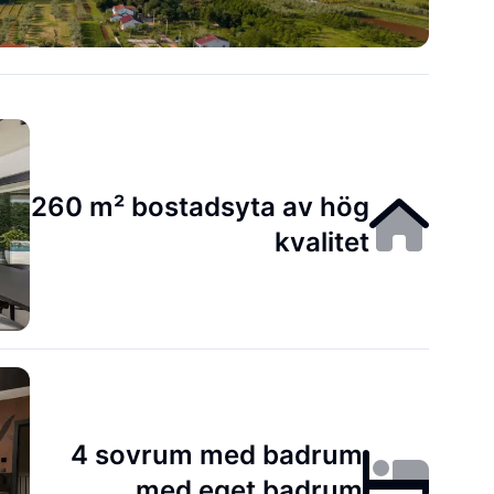
260 m² bostadsyta av hög
kvalitet
4 sovrum med badrum
med eget badrum