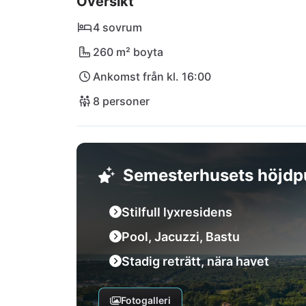
Översikt
av Istriens atmosfär och hitta din drömsemest
4 sovrum
260 m² boyta
Ankomst från kl. 16:00
8 personer
Semesterhusets höjdp
Stilfull lyxresidens
Pool, Jacuzzi, Bastu
Stadig reträtt, nära havet
Fotogalleri