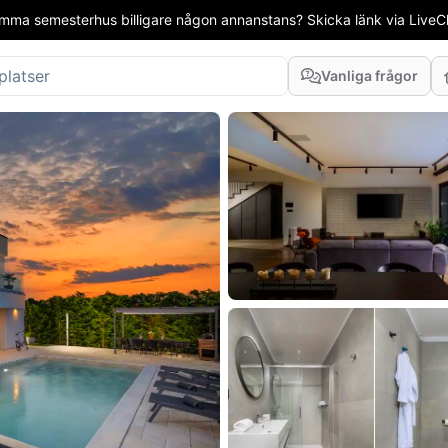
mma semesterhus billigare någon annanstans? Skicka länk via LiveCha
Vanliga frågor