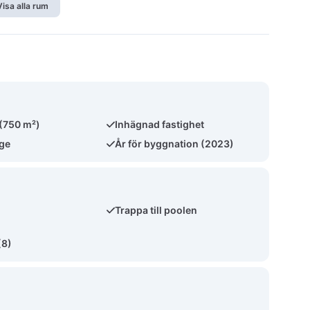
Visa alla rum
 (750 m²)
Inhägnad fastighet
äge
År för byggnation (2023)
n
Trappa till poolen
(8)