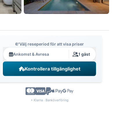
Välj reseperiod för att visa priser
Ankomst & Avresa
1 gäst
Kontrollera tillgänglighet
+ Klarna · Banköverföring