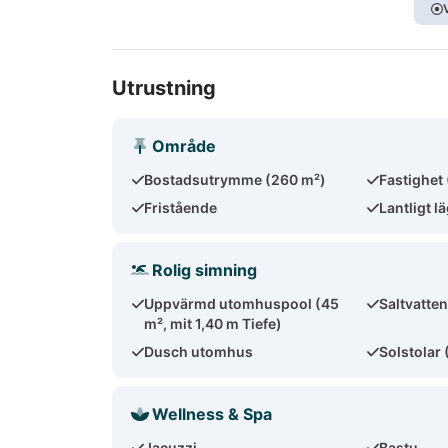
Utrustning
Område
Bostadsutrymme (260 m²)
Fastighet
Fristående
Lantligt l
Rolig simning
Uppvärmd utomhuspool (45
Saltvatte
m², mit 1,40 m Tiefe)
Dusch utomhus
Solstolar 
Wellness & Spa
Jacuzzi
Bastu