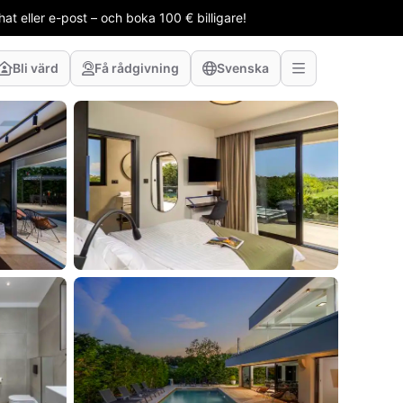
t eller e-post – och boka 100 € billigare!
Bli värd
Få rådgivning
Svenska