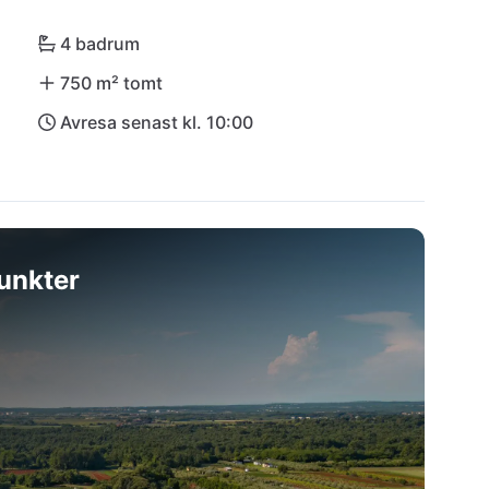
er i Villa Ivory Bliss!
4 badrum
750 m² tomt
Avresa senast kl. 10:00
unkter