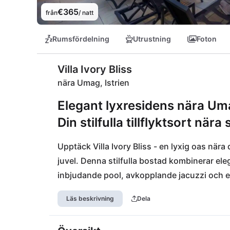
€365
från
/ natt
Rumsfördelning
Utrustning
Foton
Villa Ivory Bliss
nära Umag, Istrien
Elegant lyxresidens nära Uma
Din stilfulla tillflyktsort när
Upptäck Villa Ivory Bliss - en lyxig oas när
juvel. Denna stilfulla bostad kombinerar el
inbjudande pool, avkopplande jacuzzi och e
stadsnära reträtten vid havet. Njut av soliga
Läs beskrivning
Dela
eller utforska det livliga Umag med sina cha
lockar likväl som de närliggande historiska sk