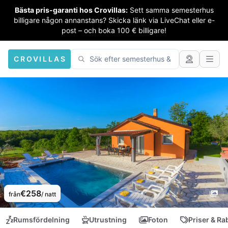
Bästa pris-garanti hos Crovillas:
Sett samma semesterhus
billigare någon annanstans? Skicka länk via LiveChat eller e-
post – och boka 100 € billigare!
CROVILLAS
€258
från
/ natt
Rumsfördelning
Utrustning
Foton
Priser & Ra