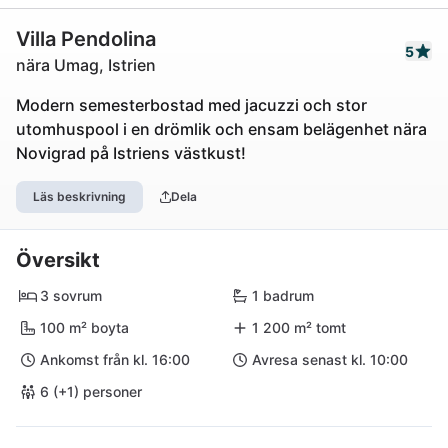
Villa Pendolina
5
nära Umag, Istrien
Modern semesterbostad med jacuzzi och stor
utomhuspool i en drömlik och ensam belägenhet nära
Novigrad på Istriens västkust!
Läs beskrivning
Dela
Översikt
3 sovrum
1 badrum
100 m² boyta
1 200 m² tomt
Ankomst från kl. 16:00
Avresa senast kl. 10:00
6 (+1) personer