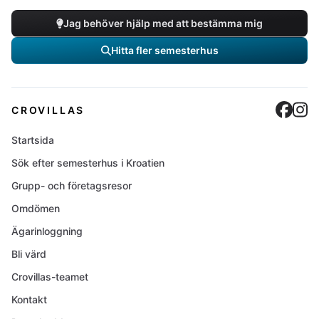
Jag behöver hjälp med att bestämma mig
Hitta fler semesterhus
Cro
C
CROVILLAS
Startsida
Sök efter semesterhus i Kroatien
Grupp- och företagsresor
Omdömen
Ägarinloggning
Bli värd
Crovillas-teamet
Kontakt