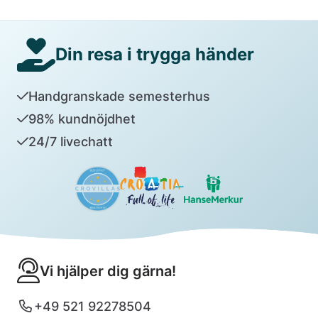
Din resa i trygga händer
Handgranskade semesterhus
98% kundnöjdhet
24/7 livechatt
Vi hjälper dig gärna!
+49 521 92278504