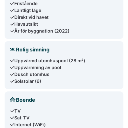
Fristående
Lantligt läge
Direkt vid havet
Havsutsikt
År för byggnation (2022)
Rolig simning
Uppvärmd utomhuspool (28 m²)
Uppvärmning av pool
Dusch utomhus
Solstolar (6)
Boende
TV
Sat-TV
Internet (WiFi)