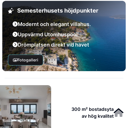
Semesterhusets höjdpunkter
Modernt och elegant villahus.
Uppvärmd Utomhuspool
Drömplatsen direkt vid havet
Fotogalleri
300 m² bostadsyta
av hög kvalitet