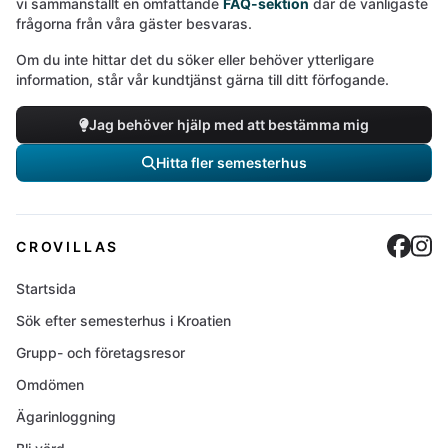
vi sammanställt en omfattande
FAQ-sektion
där de vanligaste
frågorna från våra gäster besvaras.
Om du inte hittar det du söker eller behöver ytterligare
information, står vår kundtjänst gärna till ditt förfogande.
Jag behöver hjälp med att bestämma mig
Hitta fler semesterhus
Cro
C
CROVILLAS
Startsida
Sök efter semesterhus i Kroatien
Grupp- och företagsresor
Omdömen
Ägarinloggning