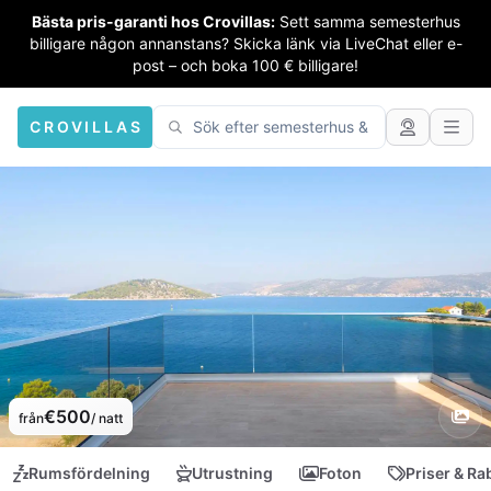
Bästa pris-garanti hos Crovillas:
Sett samma semesterhus
billigare någon annanstans? Skicka länk via LiveChat eller e-
post – och boka 100 € billigare!
CROVILLAS
€500
från
/ natt
Rumsfördelning
Utrustning
Foton
Priser & Ra