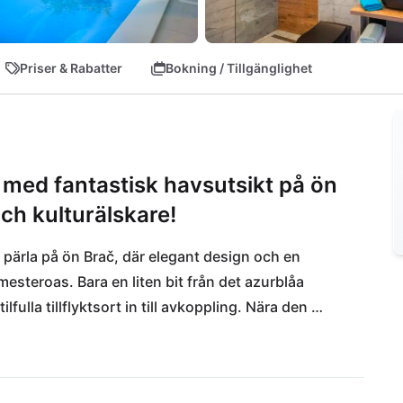
Priser & Rabatter
Bokning / Tillgänglighet
med fantastisk havsutsikt på ön
och kulturälskare!
 pärla på ön Brač, där elegant design och en 
mesteroas. Bara en liten bit från det azurblåa 
ulla tillflyktsort in till avkoppling. Nära den 
r och färjehamn, gör utflykter till Split enkla. 
 tillbaka till er lyxiga villas eleganta miljö eller 
e restaurangen Dora. Oavsett om ni söker 