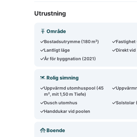
Utrustning
Område
Bostadsutrymme (180 m²)
Fastighet
Lantligt läge
Direkt vid
År för byggnation (2021)
Rolig simning
Uppvärmd utomhuspool (45
Uppvärmn
m², mit 1,50 m Tiefe)
Dusch utomhus
Solstolar 
Handdukar vid poolen
Boende