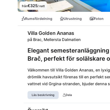
€325
från
/ natt
Rumsfördelning
Utrustning
Foton
Villa Golden Ananas
på Brac, Mellersta Dalmatien
Elegant semesteranläggning 
Brač, perfekt för solälskare 
Välkommen till Villa Golden Ananas, en lyxig
drömlik havsutsikt förenas till en perfekt se
vattnet vid Grgina-stranden, bjuder denna stilf
livliga staden Supetar med sina charmiga cafée
Läs beskrivning
Dela
Efter en dag fylld med sol och hav kan ni dra er
njuta av det lokala köket på den närliggand