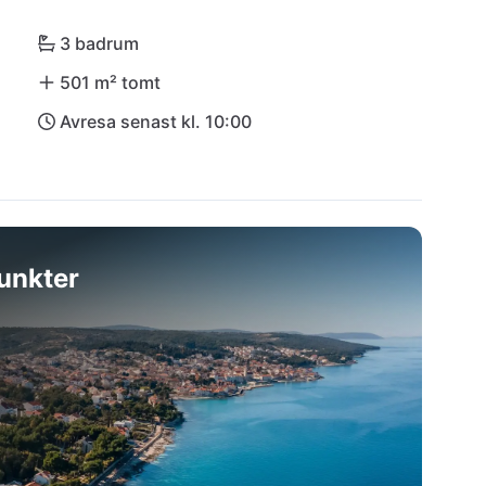
nas nyckeln till en oförglömlig kroatisk 
3 badrum
501 m² tomt
Avresa senast kl. 10:00
unkter