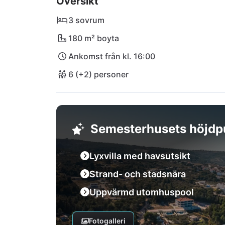
Översikt
avkoppling eller äventyr, är Villa Golden Ana
drömsemester!
3 sovrum
180 m² boyta
Ankomst från kl. 16:00
6 (+2) personer
Semesterhusets höjdp
Lyxvilla med havsutsikt
Strand- och stadsnära
Uppvärmd utomhuspool
Fotogalleri