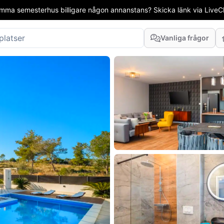
mma semesterhus billigare någon annanstans? Skicka länk via LiveCha
Vanliga frågor