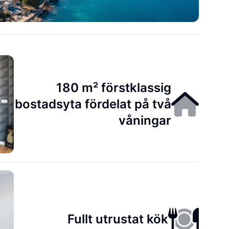
180 m² förstklassig
bostadsyta fördelat på två
våningar
Fullt utrustat kök