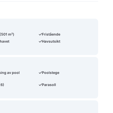
 (501 m²)
Fristående
 havet
Havsutsikt
ing av pool
Poolstege
(6)
Parasoll