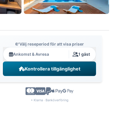
Välj reseperiod för att visa priser
Ankomst & Avresa
1 gäst
Kontrollera tillgänglighet
+ Klarna · Banköverföring