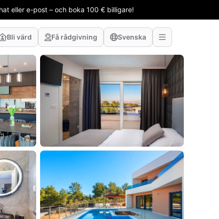
t eller e-post – och boka 100 € billigare!
Bli värd
Få rådgivning
Svenska