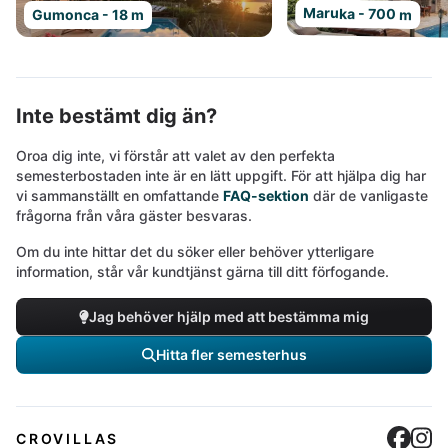
Maruka - 700 m
Gumonca - 18 m
Inte bestämt dig än?
Oroa dig inte, vi förstår att valet av den perfekta
semesterbostaden inte är en lätt uppgift. För att hjälpa dig har
vi sammanställt en omfattande
FAQ-sektion
där de vanligaste
frågorna från våra gäster besvaras.
Om du inte hittar det du söker eller behöver ytterligare
information, står vår kundtjänst gärna till ditt förfogande.
Jag behöver hjälp med att bestämma mig
Hitta fler semesterhus
Cro
C
CROVILLAS