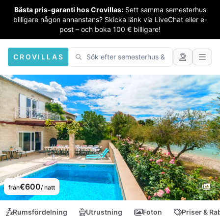
Bästa pris-garanti hos Crovillas:
Sett samma semesterhus
billigare någon annanstans? Skicka länk via LiveChat eller e-
post – och boka 100 € billigare!
CROVILLAS
€600
från
/ natt
Rumsfördelning
Utrustning
Foton
Priser & Ra