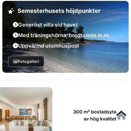
Semesterhusets höjdpunkter
Generöst villa vid havet
Med träningshörna, bordtennis m.m.
Uppvärmd utomhuspool
Fotogalleri
300 m² bostadsyta
av hög kvalitet