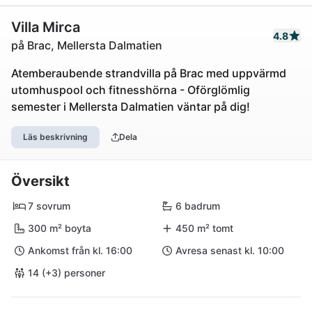
Villa Mirca
4.8
på Brac, Mellersta Dalmatien
Atemberaubende strandvilla på Brac med uppvärmd
utomhuspool och fitnesshörna - Oförglömlig
semester i Mellersta Dalmatien väntar på dig!
Läs beskrivning
Dela
Översikt
7 sovrum
6 badrum
300 m² boyta
450 m² tomt
Ankomst från kl. 16:00
Avresa senast kl. 10:00
14 (+3) personer