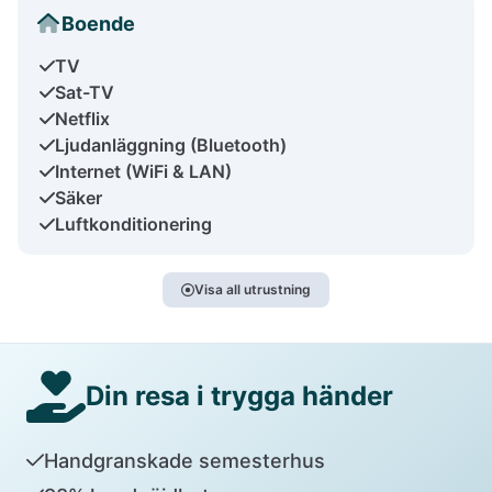
Boende
TV
Sat-TV
Netflix
Ljudanläggning (Bluetooth)
Internet (WiFi & LAN)
Säker
Luftkonditionering
Visa all utrustning
Din resa i trygga händer
Handgranskade semesterhus