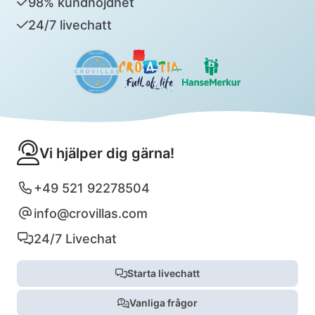
98% kundnöjdhet
24/7 livechatt
Vi hjälper dig gärna!
+49 521 92278504
info@crovillas.com
24/7 Livechat
Starta livechatt
Vanliga frågor