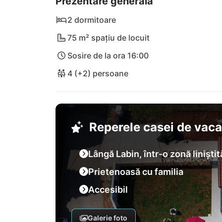
Prezentare generală
ușor accesibile și vă invită la excitante excur
Kamenjak și Parcul Natural Učka - fiecare zi 
2 dormitoare
vacanța dumneavoastră!
75 m² spațiu de locuit
Sosire de la ora 16:00
4 (+2) persoane
Reperele casei de vac
Lângă Labin, într-o zonă liniștit
Prietenoasă cu familia
Accesibil
Galerie foto