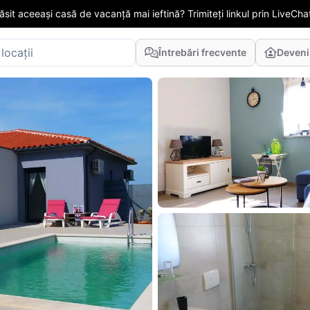
găsit aceeași casă de vacanță mai ieftină? Trimiteți linkul prin LiveChat
Întrebări frecvente
Deveni