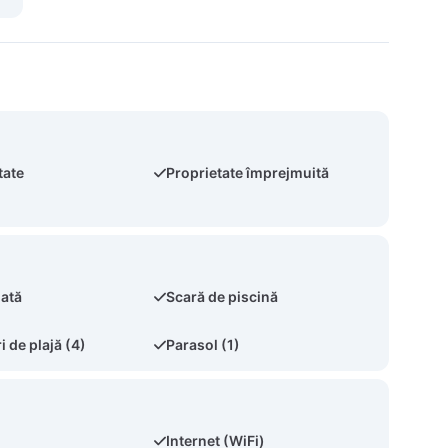
tate
Proprietate împrejmuită
nată
Scară de piscină
 de plajă (4)
Parasol (1)
Internet (WiFi)