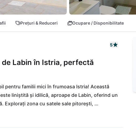
fii
Prețuri & Reduceri
Ocupare / Disponibilitate
5
 de Labin în Istria, perfectă
il pentru familii mici în frumoasa Istria! Această 
ste liniștită și idilică, aproape de Labin, oferind un 
. Explorați zona cu satele sale pitorești, 
xați-vă pe plajele de vis din apropiere. Bucurați-vă 
jurimi și găsiți un supermarket la doar o aruncătură 
cții culturale precum Pula, Rovinj sau Poreč sunt 