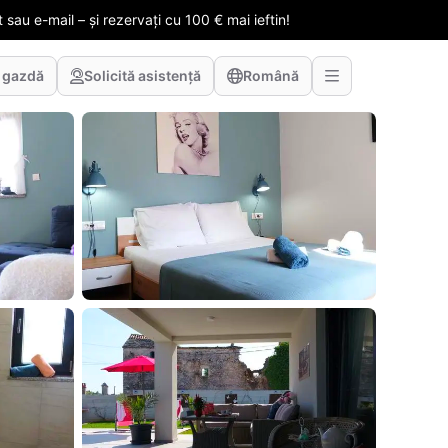
 sau e-mail – și rezervați cu 100 € mai ieftin!
 gazdă
Solicită asistență
Română