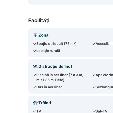
Facilități
Zona
Spațiu de locuit (75 m²)
Accesibili
Locație rurală
Distracție de înot
Piscină în aer liber (7 x 3 m,
Apă clori
mit 1.35 m Tiefe)
Duș în aer liber
Șezlonguri
Trăind
TV
Sat-TV