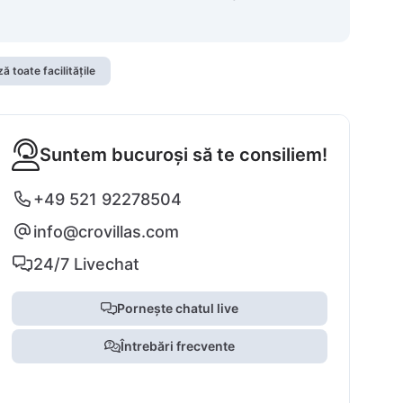
ă toate facilitățile
Suntem bucuroși să te consiliem!
+49 521 92278504
info@crovillas.com
24/7 Livechat
Pornește chatul live
Întrebări frecvente