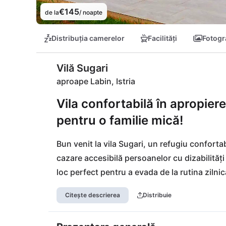
€145
de la
/ noapte
Distribuția camerelor
Facilități
Fotogra
Vilă Sugari
aproape Labin, Istria
Vila confortabilă în apropiere
pentru o familie mică!
Bun venit la vila Sugari, un refugiu confortab
cazare accesibilă persoanelor cu dizabilități e
loc perfect pentru a evada de la rutina zilnică
impresionantul Parc Național Brijuni sau rela
Citește descrierea
Distribuie
de delicii culinare în restaurantele din împre
de băț pentru a vă putea auto-întreține. Atra