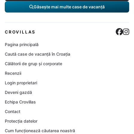
Găsește mai multe case de vacanță
Cro
C
CROVILLAS
Pagina principală
Caută case de vacanță în Croația
Călătorii de grup și corporate
Recenzii
Login proprietari
Deveni gazdă
Echipa Crovillas
Contact
Protecția datelor
Cum funcționează căutarea noastră