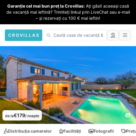
Garanție cel mai bun preț la Crovillas:
Ați găsit aceeași casă
de vacanță mai ieftină? Trimiteți linkul prin LiveChat sau e-mail
– și rezervați cu 100 € mai ieftin!
CROVILLAS
€179
de la
/ noapte
Distribuția camerelor
Facilități
Fotografii
Preț