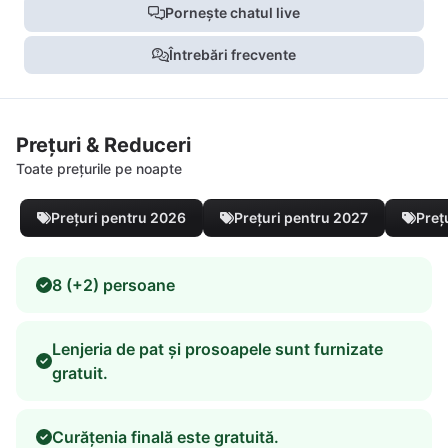
Pornește chatul live
Întrebări frecvente
Prețuri & Reduceri
Toate prețurile pe noapte
Prețuri pentru 2026
Prețuri pentru 2027
Preț
8 (+2) persoane
Lenjeria de pat și prosoapele sunt furnizate
gratuit.
Curățenia finală este gratuită.