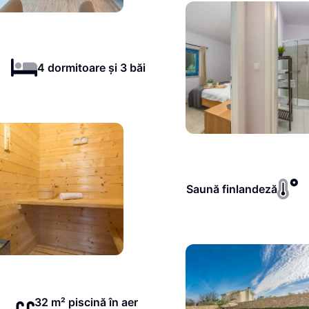
4 dormitoare și 3 băi
Saună finlandeză
32 m² piscină în aer