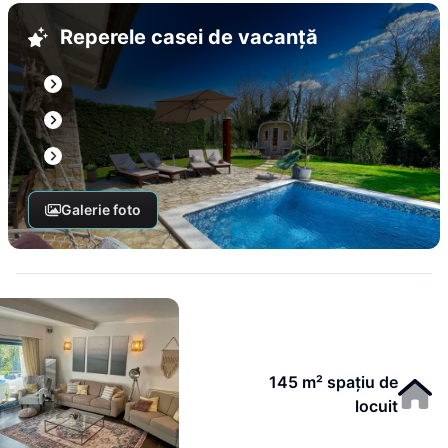
Reperele casei de vacanță
Galerie foto
145 m² spațiu de
locuit