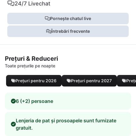
24/7 Livechat
Pornește chatul live
Întrebări frecvente
Prețuri & Reduceri
Toate prețurile pe noapte
Prețuri pentru 2026
Prețuri pentru 2027
Preț
6 (+2) persoane
Lenjeria de pat și prosoapele sunt furnizate
gratuit.