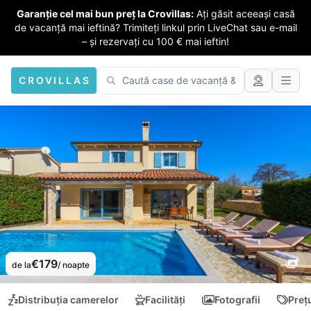
Garanție cel mai bun preț la Crovillas:
Ați găsit aceeași casă
de vacanță mai ieftină? Trimiteți linkul prin LiveChat sau e-mail
– și rezervați cu 100 € mai ieftin!
CROVILLAS
€179
de la
/ noapte
Distribuția camerelor
Facilități
Fotografii
Preț