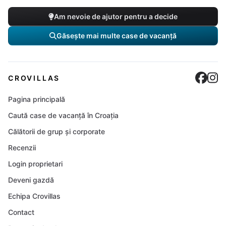
Am nevoie de ajutor pentru a decide
Găsește mai multe case de vacanță
Cro
C
CROVILLAS
Pagina principală
Caută case de vacanță în Croația
Călătorii de grup și corporate
Recenzii
Login proprietari
Deveni gazdă
Echipa Crovillas
Contact