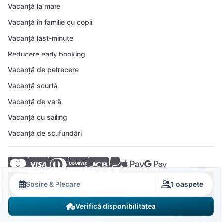
Vacanță la mare
Vacanță în familie cu copii
Vacanță last-minute
Reducere early booking
Vacanță de petrecere
Vacanță scurtă
Vacanță de vară
Vacanță cu sailing
Vacanță de scufundări
© 2026 Crovillas GmbH
Sosire & Plecare
1 oaspete
Verifică disponibilitatea