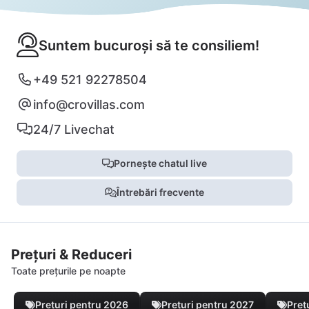
Suntem bucuroși să te consiliem!
+49 521 92278504
info@crovillas.com
24/7 Livechat
Pornește chatul live
Întrebări frecvente
Prețuri & Reduceri
Toate prețurile pe noapte
Prețuri pentru 2026
Prețuri pentru 2027
Preț