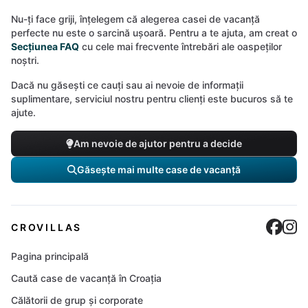
Nu-ți face griji, înțelegem că alegerea casei de vacanță
perfecte nu este o sarcină ușoară. Pentru a te ajuta, am creat o
Secțiunea FAQ
cu cele mai frecvente întrebări ale oaspeților
noștri.
Dacă nu găsești ce cauți sau ai nevoie de informații
suplimentare, serviciul nostru pentru clienți este bucuros să te
ajute.
Am nevoie de ajutor pentru a decide
Găsește mai multe case de vacanță
Cro
C
CROVILLAS
Pagina principală
Caută case de vacanță în Croația
Călătorii de grup și corporate