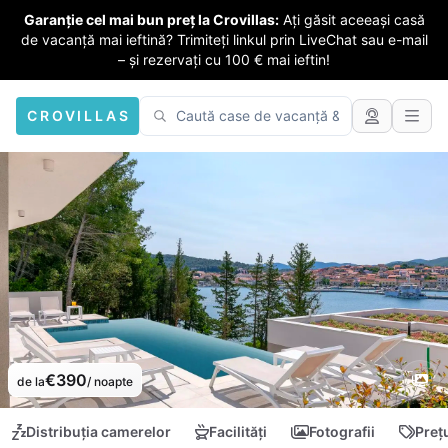
Garanție cel mai bun preț la Crovillas:
Ați găsit aceeași casă
de vacanță mai ieftină? Trimiteți linkul prin LiveChat sau e-mail
– și rezervați cu 100 € mai ieftin!
CROVILLAS
€390
de la
/ noapte
Distribuția camerelor
Facilități
Fotografii
Preț