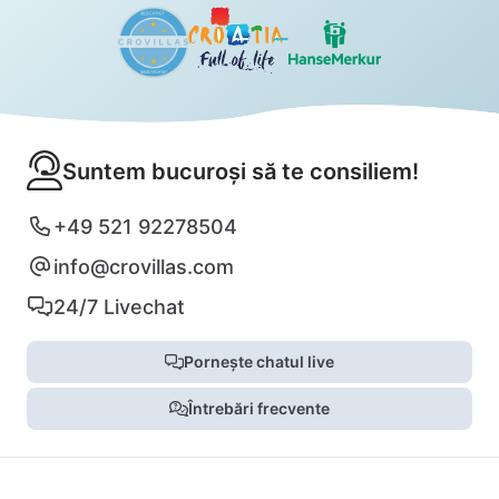
Suntem bucuroși să te consiliem!
+49 521 92278504
info@crovillas.com
24/7 Livechat
Pornește chatul live
Întrebări frecvente