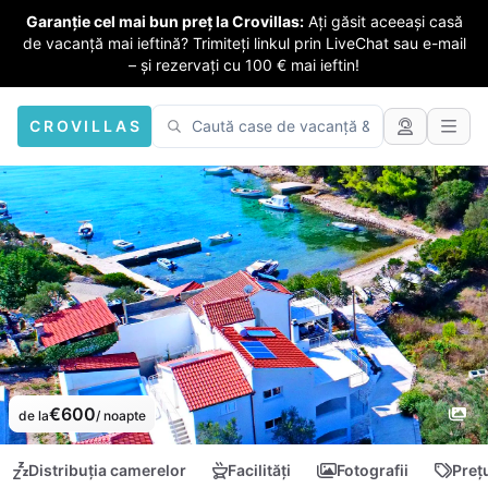
Garanție cel mai bun preț la Crovillas:
Ați găsit aceeași casă
de vacanță mai ieftină? Trimiteți linkul prin LiveChat sau e-mail
– și rezervați cu 100 € mai ieftin!
CROVILLAS
€600
de la
/ noapte
Distribuția camerelor
Facilități
Fotografii
Preț