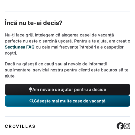
Încă nu te-ai decis?
Nu-ți face griji, înțelegem că alegerea casei de vacanță
perfecte nu este o sarcină ușoară. Pentru a te ajuta, am creat o
Secțiunea FAQ
cu cele mai frecvente întrebări ale oaspeților
noștri.
Dacă nu găsești ce cauți sau ai nevoie de informații
suplimentare, serviciul nostru pentru clienți este bucuros să te
ajute.
Am nevoie de ajutor pentru a decide
Găsește mai multe case de vacanță
Cro
C
CROVILLAS