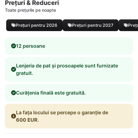
Prețuri & Reduceri
Toate prețurile pe noapte
Prețuri pentru 2026
Prețuri pentru 2027
Preț
12 persoane
Lenjeria de pat și prosoapele sunt furnizate
gratuit.
Curățenia finală este gratuită.
La fața locului se percepe o garanție de
600 EUR
.