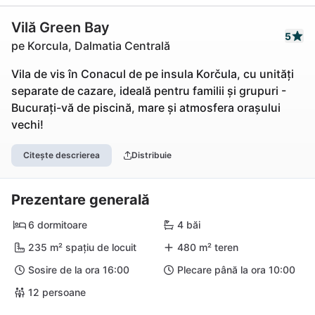
Vilă Green Bay
5
pe Korcula, Dalmatia Centrală
Vila de vis în Conacul de pe insula Korčula, cu unități
separate de cazare, ideală pentru familii și grupuri -
Bucurați-vă de piscină, mare și atmosfera orașului
vechi!
Citește descrierea
Distribuie
Prezentare generală
6 dormitoare
4 băi
235 m² spațiu de locuit
480 m² teren
Sosire de la ora 16:00
Plecare până la ora 10:00
12 persoane