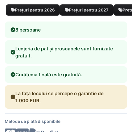
Prețuri pentru 2026
Prețuri pentru 2027
Preț
8 persoane
Lenjeria de pat și prosoapele sunt furnizate
gratuit.
Curățenia finală este gratuită.
La fața locului se percepe o garanție de
1.000 EUR
.
Metode de plată disponibile