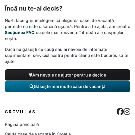
Încă nu te-ai decis?
Nu-ți face griji, înțelegem că alegerea casei de vacanță
perfecte nu este o sarcină ușoară. Pentru a te ajuta, am creat o
Secțiunea FAQ
cu cele mai frecvente întrebări ale oaspeților
noștri.
Dacă nu găsești ce cauți sau ai nevoie de informații
suplimentare, serviciul nostru pentru clienți este bucuros să te
ajute.
Am nevoie de ajutor pentru a decide
Găsește mai multe case de vacanță
Cro
C
CROVILLAS
Pagina principală
Caută case de vacanță în Croația