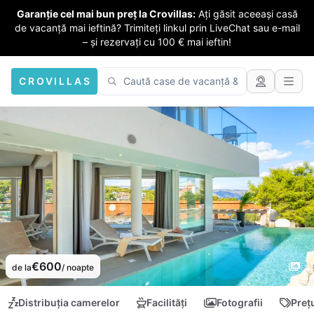
Garanție cel mai bun preț la Crovillas:
Ați găsit aceeași casă
de vacanță mai ieftină? Trimiteți linkul prin LiveChat sau e-mail
– și rezervați cu 100 € mai ieftin!
CROVILLAS
€600
de la
/ noapte
Distribuția camerelor
Facilități
Fotografii
Preț