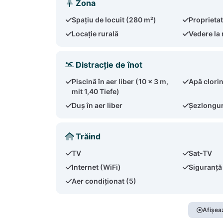
Zona
Spațiu de locuit (280 m²)
Proprietat
Locație rurală
Vedere la
Distracție de înot
Piscină în aer liber (10 x 3 m,
Apă clori
mit 1,40 Tiefe)
Duș în aer liber
Șezlonguri
Trăind
TV
Sat-TV
Internet (WiFi)
Siguranță
Aer condiționat (5)
Afișeaz