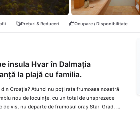
fii
Prețuri & Reduceri
Ocupare / Disponibilitate
pe insula Hvar în Dalmația
nță la plajă cu familia.
 din Croația? Atunci nu poți rata frumoasa noastră 
amblu nou de locuințe, cu un total de unsprezece 
oc de vis, nu departe de frumosul oraș Stari Grad, 
excelentă: cu vedere către puternica insulă Brac și 
de mers pe jos de plajele de vis cu apă cristalină! 
ată de cultură și divertisment, este la doar 30 de 