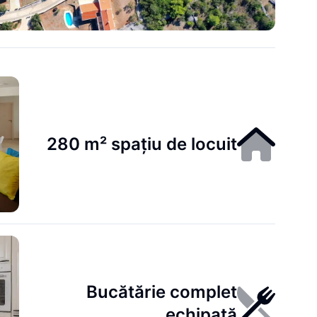
280 m² spațiu de locuit
Bucătărie complet
echipată