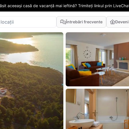
găsit aceeași casă de vacanță mai ieftină? Trimiteți linkul prin LiveChat
Întrebări frecvente
Deveni