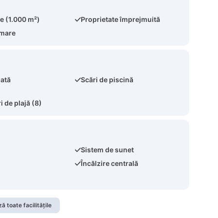
e (1.000 m²)
Proprietate împrejmuită
 mare
nată
Scări de piscină
 de plajă (8)
Sistem de sunet
Încălzire centrală
ă toate facilitățile