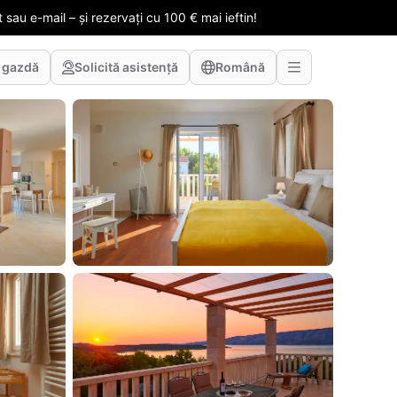
 sau e-mail – și rezervați cu 100 € mai ieftin!
 gazdă
Solicită asistență
Română