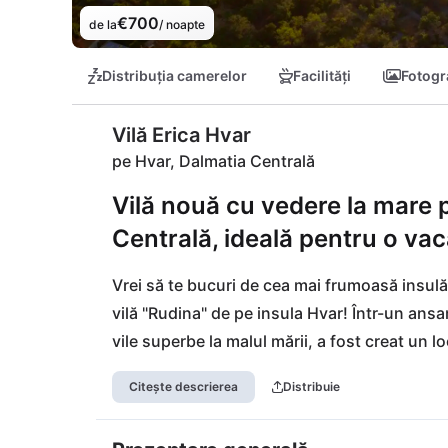
€700
de la
/ noapte
Distribuția camerelor
Facilități
Fotogra
Vilă Erica Hvar
pe Hvar, Dalmatia Centrală
Vilă nouă cu vedere la mare 
Centrală, ideală pentru o vaca
Vrei să te bucuri de cea mai frumoasă insulă
vilă "Rudina" de pe insula Hvar! Într-un ans
vile superbe la malul mării, a fost creat un l
care își încântă total oaspeții. Locația este 
Citește descrierea
Distribuie
marea din față, sunteți la doar câteva minute 
Orașul celebrităților "Hvar", cu oferta sa bog