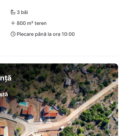
3 băi
800 m² teren
Plecare până la ora 10:00
anță
stă