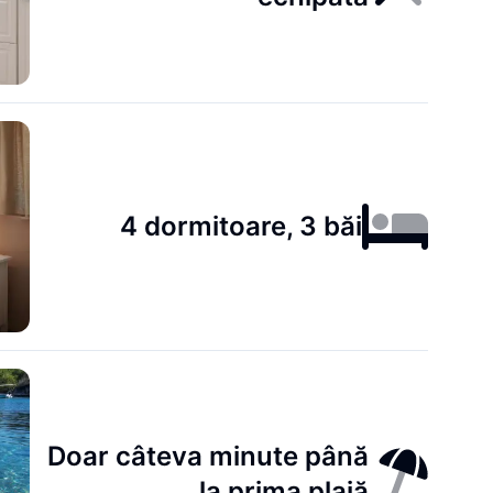
4 dormitoare, 3 băi
Doar câteva minute până
la prima plajă