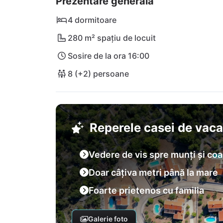
Prezentare generală
minute cu mașina.
4 dormitoare
280 m² spațiu de locuit
Sosire de la ora 16:00
8 (+2) persoane
Reperele casei de vac
Vedere de vis spre munți și coa
Doar câțiva metri până la mare
Foarte prietenos cu familia
Galerie foto