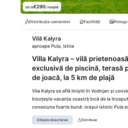
€290
de la
/ noapte
Distribuția camerelor
Facilități
Fotogra
Vilă Kalyra
aproape Pula, Istria
Villa Kalyra – vilă prietenoas
exclusivă de piscină, terasă 
de joacă, la 5 km de plajă
Vila Kalyra se află liniștit în Vodnjan și con
însoțește vacanța voastră încă de la început. 
conexiune foarte bună: orașul istoric Pula e
așteaptă numeroase posibilități de cumpărătu
Citește descrierea
Distribuie
amfiteatru roman. De asemenea, restaurantele 