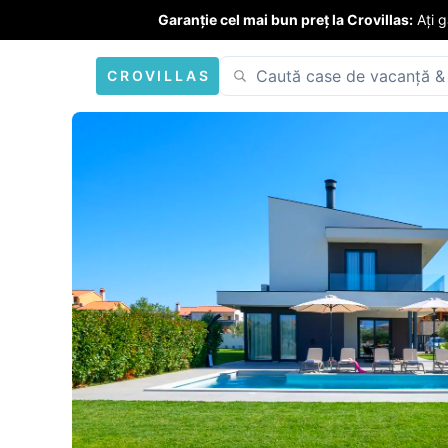
Garanție cel mai bun preț la Crovillas:
Ați 
CROVILLAS