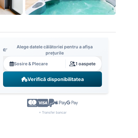
Alege datele călătoriei pentru a afișa
prețurile
Sosire & Plecare
1 oaspete
Verifică disponibilitatea
+ Transfer bancar