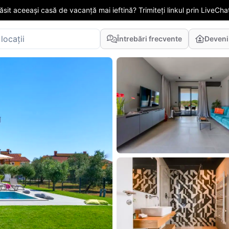
găsit aceeași casă de vacanță mai ieftină? Trimiteți linkul prin LiveChat
Întrebări frecvente
Deveni