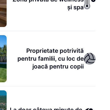
și spa
Proprietate potrivită
pentru familii, cu loc de
joacă pentru copii
La doar câteva minute de