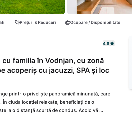
fii
Prețuri & Reduceri
Ocupare / Disponibilitate
4.8
ă cu familia în Vodnjan, cu zonă
pe acoperiș cu jacuzzi, SPA și loc
vinge printr-o priveliște panoramică minunată, care 
În ciuda locației relaxate, beneficiați de o 
ste la o distanță scurtă de condus. Acolo vă 
ri, o ofertă culturală variată, precum și faimosul 
tradiționale și konobas tipice din Pula invită la 