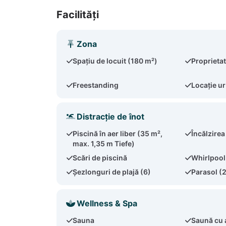
Facilități
Zona
Spațiu de locuit (180 m²)
Proprieta
Freestanding
Locație u
Distracție de înot
Piscină în aer liber (35 m²,
Încălzirea
max. 1,35 m Tiefe)
Scări de piscină
Whirlpool 
Șezlonguri de plajă (6)
Parasol (
Wellness & Spa
Sauna
Saună cu 