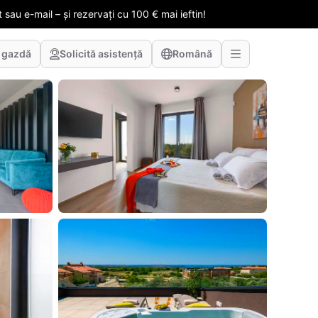
 sau e-mail – și rezervați cu 100 € mai ieftin!
 gazdă
Solicită asistență
Română