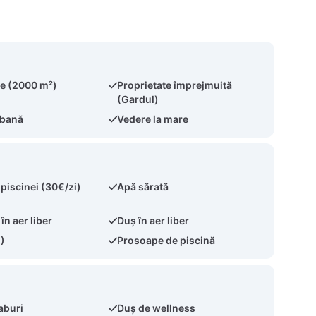
te (2000 m²)
Proprietate împrejmuită
(Gardul)
rbană
Vedere la mare
 piscinei (30€/zi)
Apă sărată
în aer liber
Duș în aer liber
2)
Prosoape de piscină
aburi
Duș de wellness