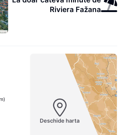
Riviera Fažana
km)
Deschide harta