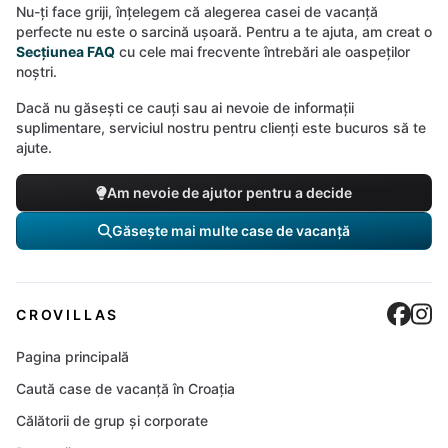
Nu-ți face griji, înțelegem că alegerea casei de vacanță
perfecte nu este o sarcină ușoară. Pentru a te ajuta, am creat o
Secțiunea FAQ
cu cele mai frecvente întrebări ale oaspeților
noștri.
Dacă nu găsești ce cauți sau ai nevoie de informații
suplimentare, serviciul nostru pentru clienți este bucuros să te
ajute.
Am nevoie de ajutor pentru a decide
Găsește mai multe case de vacanță
Cro
C
CROVILLAS
Pagina principală
Caută case de vacanță în Croația
Călătorii de grup și corporate