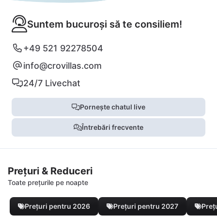
Suntem bucuroși să te consiliem!
+49 521 92278504
info@crovillas.com
24/7 Livechat
Pornește chatul live
Întrebări frecvente
Prețuri & Reduceri
Toate prețurile pe noapte
Prețuri pentru 2026
Prețuri pentru 2027
Preț