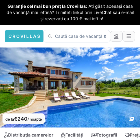
Garanție cel mai bun preț la Crovillas:
Ați găsit aceeași casă
de vacanță mai ieftină? Trimiteți linkul prin LiveChat sau e-mail
– și rezervați cu 100 € mai ieftin!
CROVILLAS
€240
de la
/ noapte
Distribuția camerelor
Facilități
Fotografii
Preț