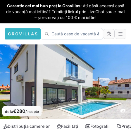
Garanție cel mai bun preț la Crovillas:
Ați găsit aceeași casă
de vacanță mai ieftină? Trimiteți linkul prin LiveChat sau e-mail
– și rezervați cu 100 € mai ieftin!
CROVILLAS
€280
de la
/ noapte
Distribuția camerelor
Facilități
Fotografii
Preț