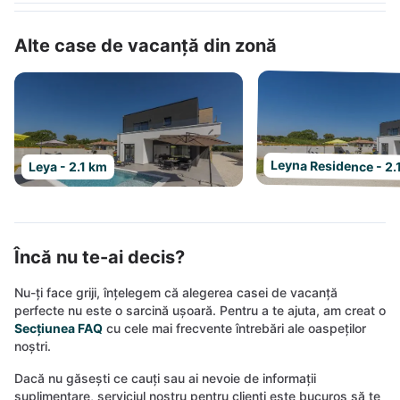
Alte case de vacanță din zonă
Leyna Residence - 2.
Leya - 2.1 km
Încă nu te-ai decis?
Nu-ți face griji, înțelegem că alegerea casei de vacanță
perfecte nu este o sarcină ușoară. Pentru a te ajuta, am creat o
Secțiunea FAQ
cu cele mai frecvente întrebări ale oaspeților
noștri.
Dacă nu găsești ce cauți sau ai nevoie de informații
suplimentare, serviciul nostru pentru clienți este bucuros să te