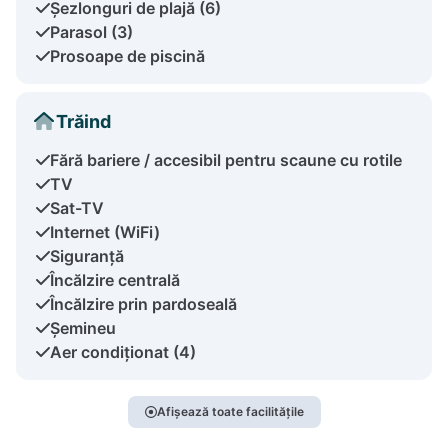
Șezlonguri de plajă (6)
Parasol (3)
Prosoape de piscină
Trăind
Fără bariere / accesibil pentru scaune cu rotile
TV
Sat-TV
Internet (WiFi)
Siguranță
Încălzire centrală
Încălzire prin pardoseală
Șemineu
Aer condiționat (4)
Afișează toate facilitățile