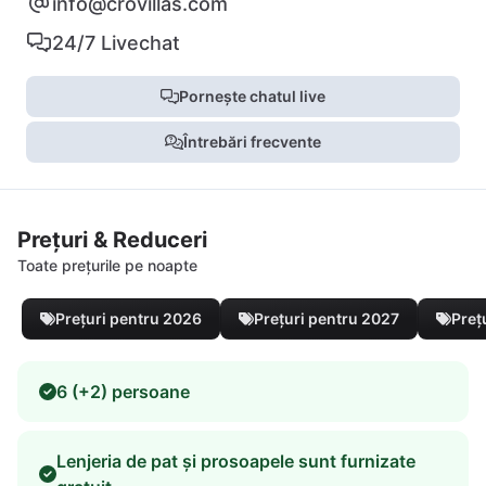
info@crovillas.com
24/7 Livechat
Pornește chatul live
Întrebări frecvente
Prețuri & Reduceri
Toate prețurile pe noapte
Prețuri pentru 2026
Prețuri pentru 2027
Preț
6 (+2) persoane
Lenjeria de pat și prosoapele sunt furnizate