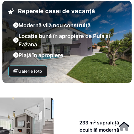
Reperele casei de vacanță
Modernă vilă nou construită
Locație bună în apropiere de Pula și
Fažana
Plajă în apropiere
Galerie foto
233 m² suprafață
locuibilă modernă