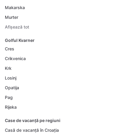
Makarska
Murter
Afișează tot
Golful Kvarner
Cres
Crikvenica
Krk
Losinj
Opatija
Pag
Rijeka
Case de vacanță pe regiuni
Casă de vacanță în Croația