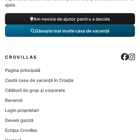
ajute.
Am nevoie de ajutor pentru a decide
Găsește mai multe case de vacanță
Cro
C
CROVILLAS
Pagina principală
Caută case de vacanță în Croația
Călătorii de grup și corporate
Recenzii
Login proprietari
Deveni gazdă
Echipa Crovillas