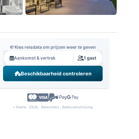
Kies reisdata om prijzen weer te geven
Aankomst & vertrek
1 gast
Beschikbaarheid controleren
+ Klarna · iDEAL · Bancontact · Bankoverschrijving