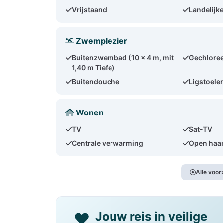
Vrijstaand
Landelijke
Zwemplezier
Buitenzwembad (10 x 4 m, mit
Gechloree
1,40 m Tiefe)
Buitendouche
Ligstoelen
Wonen
TV
Sat-TV
Centrale verwarming
Open haa
Alle voo
Jouw reis in veilige