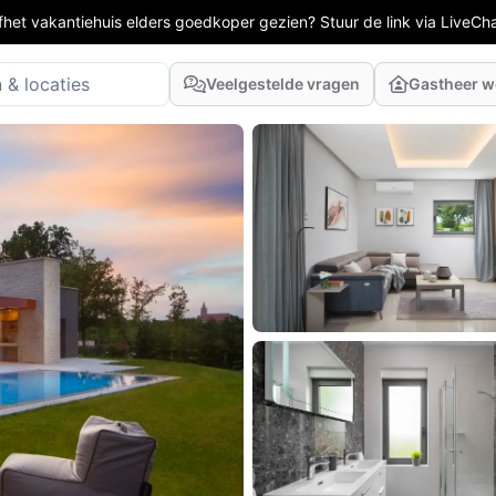
fhet vakantiehuis elders goedkoper gezien? Stuur de link via LiveCh
Veelgestelde vragen
Gastheer 