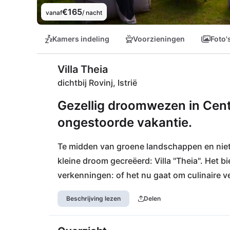
€165
vanaf
/ nacht
Kamers indeling
Voorzieningen
Foto'
Villa Theia
dichtbij Rovinj, Istrië
Gezellig droomwezen in Centr
ongestoorde vakantie.
Te midden van groene landschappen en niet v
kleine droom gecreëerd: Villa "Theia". Het bie
verkenningen: of het nu gaat om culinaire ve
prachtige kustgebieden: Theia is een allesk
Beschrijving lezen
Delen
overtuigt op alle fronten. Alle dingen van da
bereikbaar, ook de internationale luchthaven