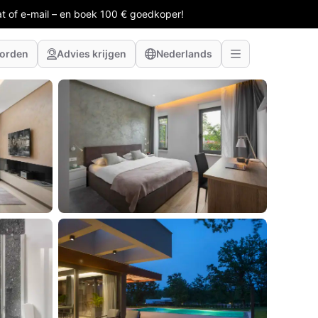
at of e-mail – en boek 100 € goedkoper!
worden
Advies krijgen
Nederlands