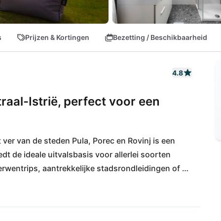
s
Prijzen & Kortingen
Bezetting / Beschikbaarheid
4.8
aal-Istrië, perfect voor een
er van de steden Pula, Porec en Rovinj is een 
dt de ideale uitvalsbasis voor allerlei soorten 
rwentrips, aantrekkelijke stadsrondleidingen of 
unner voor kleine gezinnen of vrienden en 
gelijks gebruik zijn binnen 15 minuten te voet 
 van Pula ligt op slechts 40 km afstand.