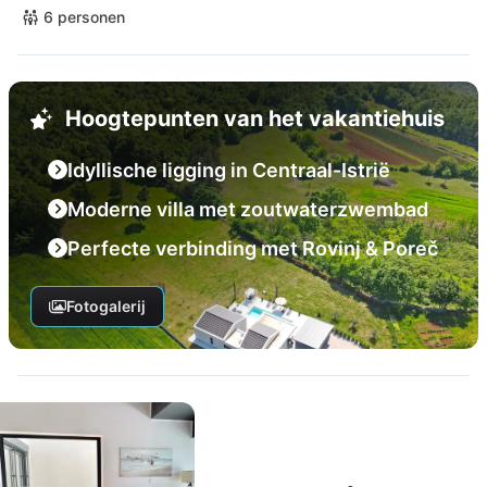
6 personen
Hoogtepunten van het vakantiehuis
Idyllische ligging in Centraal-Istrië
Moderne villa met zoutwaterzwembad
Perfecte verbinding met Rovinj & Poreč
Fotogalerij