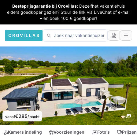
Besteprijsgarantie bij Crovillas:
Dezelfhet vakantiehuis
elders goedkoper gezien? Stuur de link via LiveChat of e-mail
– en boek 100 € goedkoper!
CROVILLAS
€285
vanaf
/ nacht
Kamers indeling
Voorzieningen
Foto's
Prijzen