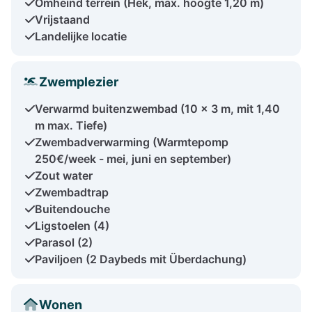
Omheind terrein (Hek, max. hoogte 1,20 m)
Vrijstaand
Landelijke locatie
Zwemplezier
Verwarmd buitenzwembad (10 x 3 m, mit 1,40
m max. Tiefe)
Zwembadverwarming (Warmtepomp
250€/week - mei, juni en september)
Zout water
Zwembadtrap
Buitendouche
Ligstoelen (4)
Parasol (2)
Paviljoen (2 Daybeds mit Überdachung)
Wonen