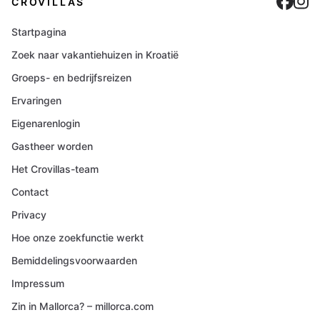
Cro
C
CROVILLAS
Startpagina
Zoek naar vakantiehuizen in Kroatië
Groeps- en bedrijfsreizen
Ervaringen
Eigenarenlogin
Gastheer worden
Het Crovillas-team
Contact
Privacy
Hoe onze zoekfunctie werkt
Bemiddelingsvoorwaarden
Impressum
Zin in Mallorca? – millorca.com