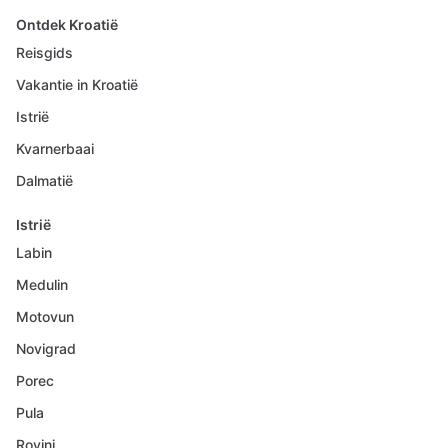
Ontdek Kroatië
Reisgids
Vakantie in Kroatië
Istrië
Kvarnerbaai
Dalmatië
Istrië
Labin
Medulin
Motovun
Novigrad
Porec
Pula
Rovinj