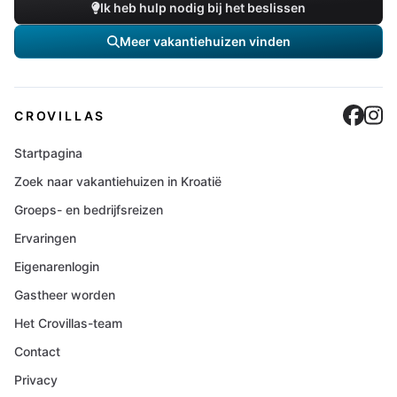
Ik heb hulp nodig bij het beslissen
Meer vakantiehuizen vinden
Cro
C
CROVILLAS
Startpagina
Zoek naar vakantiehuizen in Kroatië
Groeps- en bedrijfsreizen
Ervaringen
Eigenarenlogin
Gastheer worden
Het Crovillas-team
Contact
Privacy