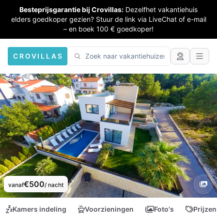
Besteprijsgarantie bij Crovillas:
Dezelfhet vakantiehuis
elders goedkoper gezien? Stuur de link via LiveChat of e-mail
– en boek 100 € goedkoper!
CROVILLAS
€500
vanaf
/ nacht
Kamers indeling
Voorzieningen
Foto's
Prijzen