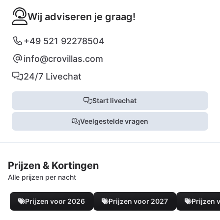
Wij adviseren je graag!
+49 521 92278504
info@crovillas.com
24/7 Livechat
Start livechat
Veelgestelde vragen
Prijzen & Kortingen
Alle prijzen per nacht
Prijzen voor 2026
Prijzen voor 2027
Prijzen 