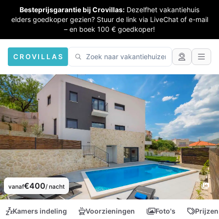
Besteprijsgarantie bij Crovillas:
Dezelfhet vakantiehuis
elders goedkoper gezien? Stuur de link via LiveChat of e-mail
– en boek 100 € goedkoper!
CROVILLAS
€400
vanaf
/ nacht
Kamers indeling
Voorzieningen
Foto's
Prijzen