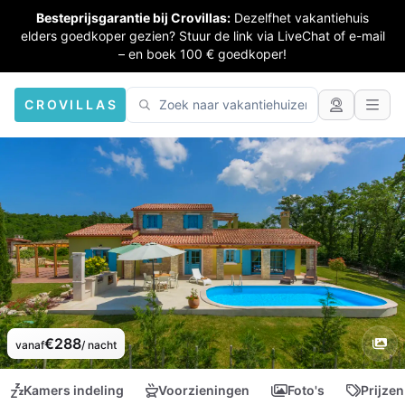
Besteprijsgarantie bij Crovillas:
Dezelfhet vakantiehuis
elders goedkoper gezien? Stuur de link via LiveChat of e-mail
– en boek 100 € goedkoper!
CROVILLAS
€288
vanaf
/ nacht
Kamers indeling
Voorzieningen
Foto's
Prijzen