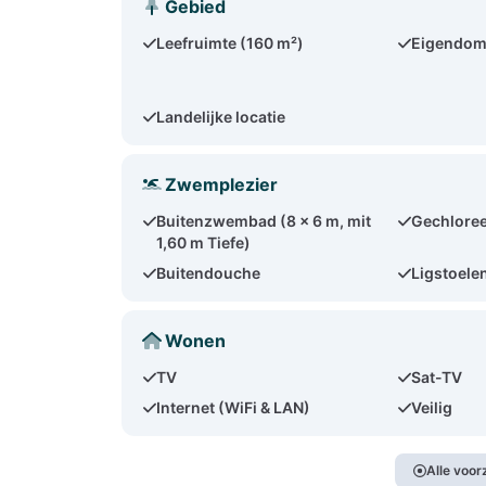
Gebied
Leefruimte (160 m²)
Eigendom
Landelijke locatie
Zwemplezier
Buitenzwembad (8 x 6 m, mit
Gechloree
1,60 m Tiefe)
Buitendouche
Ligstoelen
Wonen
TV
Sat-TV
Internet (WiFi & LAN)
Veilig
Alle voo