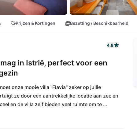
s
Prijzen & Kortingen
Bezetting / Beschikbaarheid
4.8
Umag in Istrië, perfect voor een
gezin
moet onze mooie villa "Flavia" zeker op jullie 
vertuigt ze door een aantrekkelijke locatie aan zee en 
el en de villa zelf bieden veel ruimte om te 
ongestoorde dagen doorbrengen. Ook de culinaire 
en, want de regio tussen Umag, Novigrad en Buje 
uten met de auto scheiden jullie van de eerste 