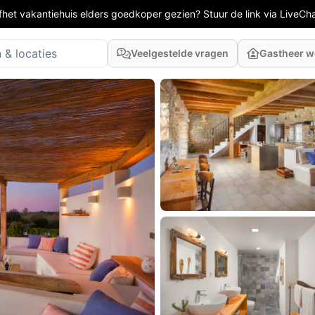
fhet vakantiehuis elders goedkoper gezien? Stuur de link via LiveCh
Veelgestelde vragen
Gastheer 