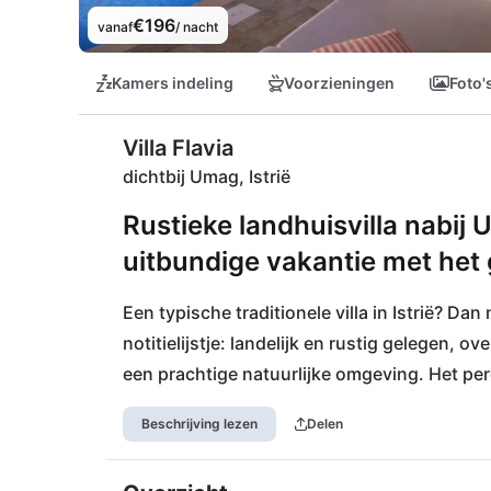
€196
vanaf
/ nacht
Kamers indeling
Voorzieningen
Foto'
Villa Flavia
dichtbij Umag, Istrië
Rustieke landhuisvilla nabij 
uitbundige vakantie met het 
Een typische traditionele villa in Istrië? Dan 
notitielijstje: landelijk en rustig gelegen, o
een prachtige natuurlijke omgeving. Het perce
ontspannen en te vertoeven, hier kan men 
Beschrijving lezen
Delen
liefhebber komt hier volledig aan zijn trekk
staat bekend als "klein Italië". Slechts 5 min