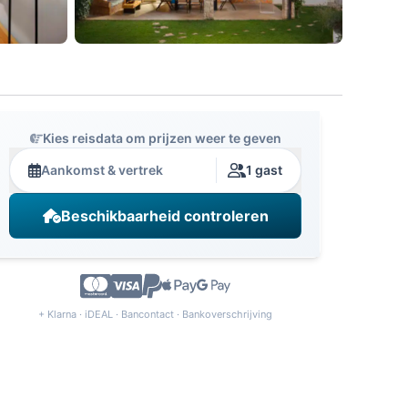
Kies reisdata om prijzen weer te geven
Aankomst & vertrek
1 gast
Beschikbaarheid controleren
+ Klarna · iDEAL · Bancontact · Bankoverschrijving