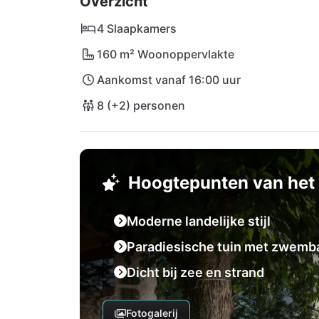
Overzicht
stranden aan de westkust, en de luchthaven 
auto te bereiken.
4 Slaapkamers
160 m² Woonoppervlakte
Aankomst vanaf 16:00 uur
8 (+2) personen
Hoogtepunten van het 
Moderne landelijke stijl
Paradiesische tuin met zwemb
Dicht bij zee en strand
Fotogalerij