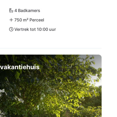
van Pula is eveneens in slechts een uur met de 
4 Badkamers
750 m² Perceel
Vertrek tot 10:00 uur
vakantiehuis
ad