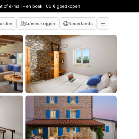
at of e-mail – en boek 100 € goedkoper!
worden
Advies krijgen
Nederlands