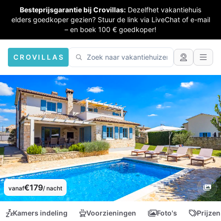
Besteprijsgarantie bij Crovillas:
Dezelfhet vakantiehuis
elders goedkoper gezien? Stuur de link via LiveChat of e-mail
– en boek 100 € goedkoper!
CROVILLAS
€179
vanaf
/ nacht
Kamers indeling
Voorzieningen
Foto's
Prijzen