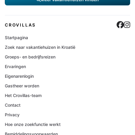
Cro
C
CROVILLAS
Startpagina
Zoek naar vakantiehuizen in Kroatië
Groeps- en bedrijfsreizen
Ervaringen
Eigenarenlogin
Gastheer worden
Het Crovillas-team
Contact
Privacy
Hoe onze zoekfunctie werkt
Bemiddelingsvoorwaarden