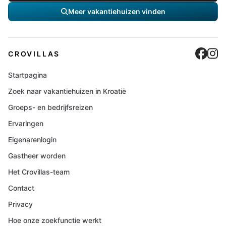
Meer vakantiehuizen vinden
Cro
C
CROVILLAS
Startpagina
Zoek naar vakantiehuizen in Kroatië
Groeps- en bedrijfsreizen
Ervaringen
Eigenarenlogin
Gastheer worden
Het Crovillas-team
Contact
Privacy
Hoe onze zoekfunctie werkt