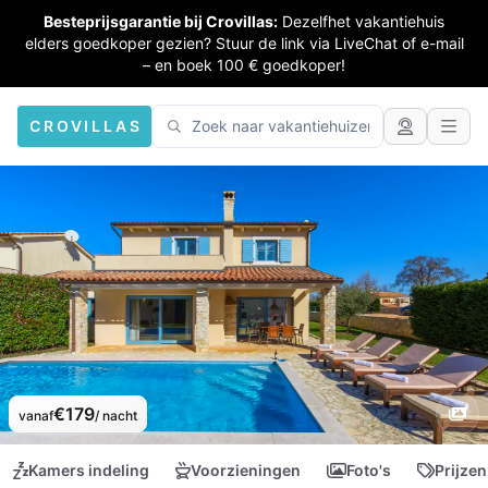
Besteprijsgarantie bij Crovillas:
Dezelfhet vakantiehuis
elders goedkoper gezien? Stuur de link via LiveChat of e-mail
– en boek 100 € goedkoper!
CROVILLAS
€179
vanaf
/ nacht
Kamers indeling
Voorzieningen
Foto's
Prijzen