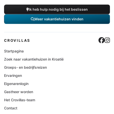
Ik heb hulp nodig bij het beslissen
Meer vakantiehuizen vinden
Cro
C
CROVILLAS
Startpagina
Zoek naar vakantiehuizen in Kroatië
Groeps- en bedrijfsreizen
Ervaringen
Eigenarenlogin
Gastheer worden
Het Crovillas-team
Contact