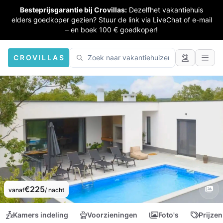
Besteprijsgarantie bij Crovillas:
Dezelfhet vakantiehuis
elders goedkoper gezien? Stuur de link via LiveChat of e-mail
– en boek 100 € goedkoper!
CROVILLAS
€225
vanaf
/ nacht
Kamers indeling
Voorzieningen
Foto's
Prijzen