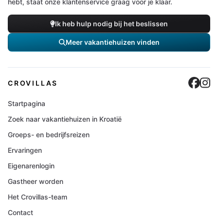
hebt, staat onze klantenservice graag voor je klaar.
Ik heb hulp nodig bij het beslissen
Meer vakantiehuizen vinden
Cro
C
CROVILLAS
Startpagina
Zoek naar vakantiehuizen in Kroatië
Groeps- en bedrijfsreizen
Ervaringen
Eigenarenlogin
Gastheer worden
Het Crovillas-team
Contact