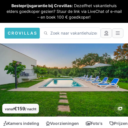
Besteprijsgarantie bij Crovillas:
Dezelfhet vakantiehuis
elders goedkoper gezien? Stuur de link via LiveChat of e-mail
– en boek 100 € goedkoper!
CROVILLAS
€159
vanaf
/ nacht
Kamers indeling
Voorzieningen
Foto's
Prijzen