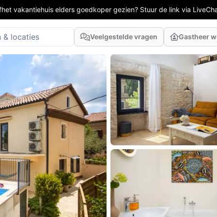
fhet vakantiehuis elders goedkoper gezien? Stuur de link via LiveCh
Veelgestelde vragen
Gastheer 