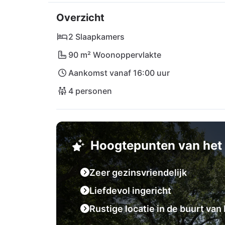
adembenemende kustplaatsen. De luchthaven 
Overzicht
afstand en zorgt voor een snelle en gemakkel
voor reizigers die op zoek zijn naar een eenv
2 Slaapkamers
Haus Giorgio is de ideale keuze voor een ont
90 m² Woonoppervlakte
betoverende regio Istrië.
Aankomst vanaf 16:00 uur
4 personen
Hoogtepunten van het 
Zeer gezinsvriendelijk
Liefdevol ingericht
Rustige locatie in de buurt van