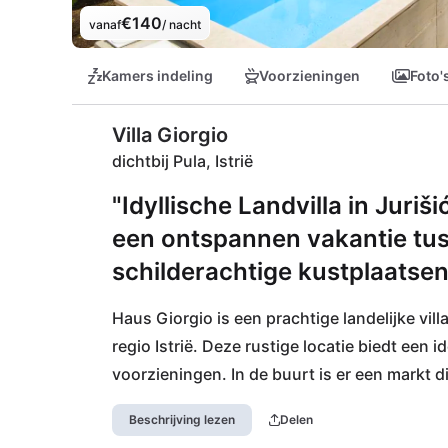
€140
vanaf
/ nacht
Kamers indeling
Voorzieningen
Foto'
Villa Giorgio
dichtbij Pula, Istrië
"Idyllische Landvilla in Juriši
een ontspannen vakantie tus
schilderachtige kustplaatsen
Haus Giorgio is een prachtige landelijke villa
regio Istrië. Deze rustige locatie biedt een 
voorzieningen. In de buurt is er een markt di
basiswinkelmogelijkheden biedt. Istrië, een r
Beschrijving lezen
Delen
schoonheid, zal u betoveren met schilderach