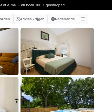
at of e-mail – en boek 100 € goedkoper!
worden
Advies krijgen
Nederlands