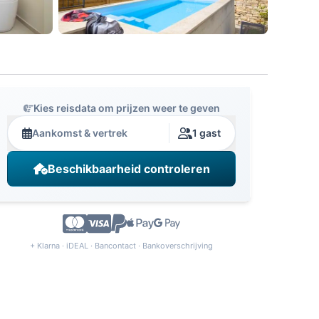
Kies reisdata om prijzen weer te geven
Aankomst & vertrek
1 gast
Beschikbaarheid controleren
+ Klarna · iDEAL · Bancontact · Bankoverschrijving