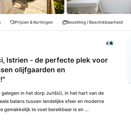
s
Prijzen & Kortingen
Bezetting / Beschikbaarheid
4
ći, Istrien - de perfecte plek voor
sen olijfgaarden en
!"
 gelegen in het dorp Jurišići, in het hart van de 
ideale balans tussen landelijke sfeer en moderne 
e gemakkelijk te voet bereikbaar is en 
egio rijk aan geschiedenis en natuurlijke 
tige steden, olijfgaarden, wijngaarden en 