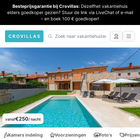
Besteprijsgarantie bij Crovillas:
Dezelfhet vakantiehuis
elders goedkoper gezien? Stuur de link via LiveChat of e-mail
– en boek 100 € goedkoper!
CROVILLAS
€250
vanaf
/ nacht
Kamers indeling
Voorzieningen
Foto's
Prijzen