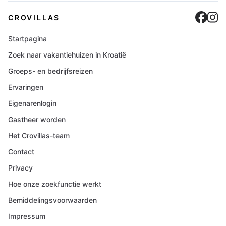
Cro
C
CROVILLAS
Startpagina
Zoek naar vakantiehuizen in Kroatië
Groeps- en bedrijfsreizen
Ervaringen
Eigenarenlogin
Gastheer worden
Het Crovillas-team
Contact
Privacy
Hoe onze zoekfunctie werkt
Bemiddelingsvoorwaarden
Impressum