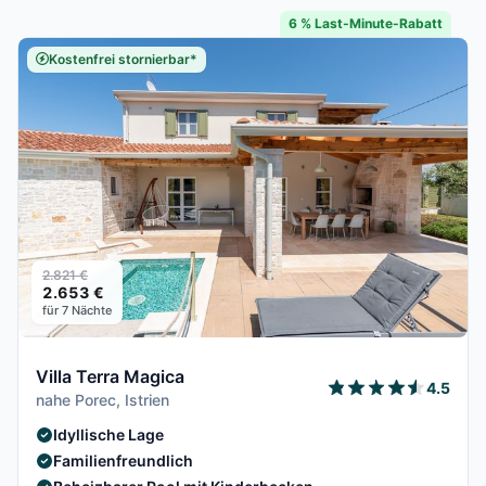
6 % Last-Minute-Rabatt
Kostenfrei stornierbar*
2.821 €
2.653 €
für 7 Nächte
Villa Terra Magica
4.5
nahe Porec, Istrien
Idyllische Lage
Familienfreundlich