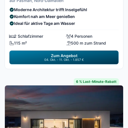
auf Pasman, Nord-Dalmatien
Moderne Architektur trifft Inselgefühl
Komfort nah am Meer genießen
Ideal für aktive Tage am Wasser
2 Schlafzimmer
4 Personen
115 m²
500 m zum Strand
Zum Angebot
04. Okt. - 11. Okt. - 1.857 €
6 % Last-Minute-Rabatt