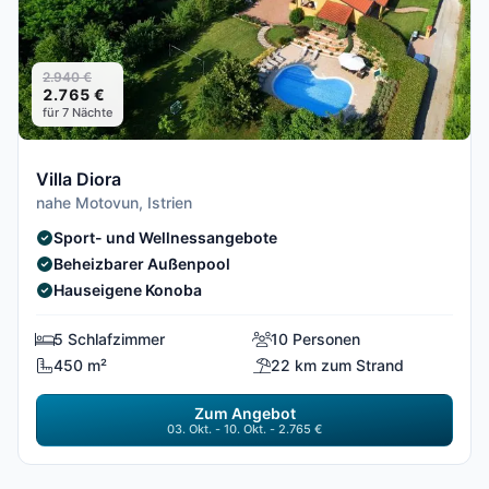
2.940 €
2.765 €
für 7 Nächte
Villa Diora
nahe Motovun, Istrien
Sport- und Wellnessangebote
Beheizbarer Außenpool
Hauseigene Konoba
5 Schlafzimmer
10 Personen
450 m²
22 km zum Strand
Zum Angebot
03. Okt. - 10. Okt. - 2.765 €