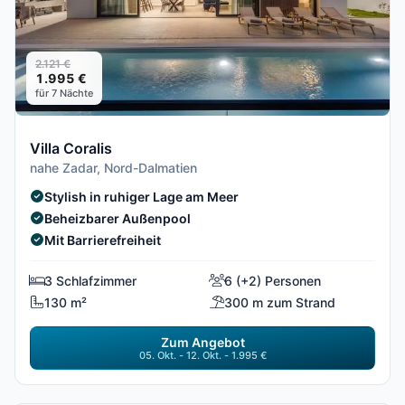
2.121 €
1.995 €
für 7 Nächte
Villa Coralis
nahe Zadar, Nord-Dalmatien
Stylish in ruhiger Lage am Meer
Beheizbarer Außenpool
Mit Barrierefreiheit
3 Schlafzimmer
6 (+2) Personen
130 m²
300 m zum Strand
Zum Angebot
05. Okt. - 12. Okt. - 1.995 €