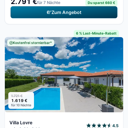
2.791 €
für 7 Nächte
Du sparst 660 €
Zum Angebot
6 % Last-Minute-Rabatt
Kostenfrei stornierbar*
1.721 €
1.619 €
für 10 Nächte
Villa Lovre
4.5