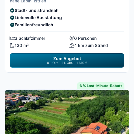
nahe Labin, Istrien
Stadt- und strandnah
Liebevolle Ausstattung
Familienfreundlich
3 Schlafzimmer
6 Personen
130 m²
4 km zum Strand
Zum Angebot
01. Okt. - 11. Okt. - 1.619 €
6 % Last-Minute-Rabatt