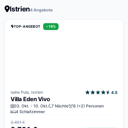
Istrien
4 Angebote
TOP-ANGEBOT
−19%
nahe Pula, Istrien
4.5
Villa Eden Vivo
03. Okt. - 10. Okt.
7 Nächte
8 (+2) Personen
4 Schlafzimmer
3.451 €