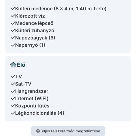
Kültéri medence (8 x 4 m, 1.40 m Tiefe)
Klórozott víz
Medence lépcső
Kültéri zuhanyzó
Napozóágyak (6)
Napernyő (1)
Élő
TV
Sat-TV
Hangrendszer
Internet (WiFi)
Központi fűtés
Légkondicionálás (4)
Teljes felszereltség megtekintése