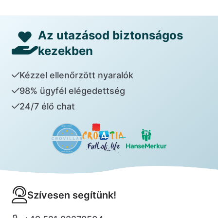
Az utazásod biztonságos
kezekben
Kézzel ellenőrzött nyaralók
98% ügyfél elégedettség
24/7 élő chat
Szívesen segítünk!