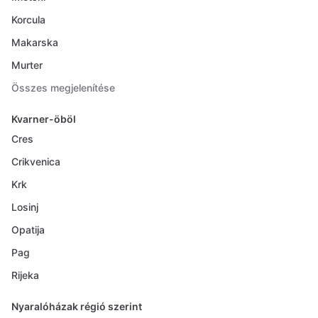
Korcula
Makarska
Murter
Összes megjelenítése
Kvarner-öböl
Cres
Crikvenica
Krk
Losinj
Opatija
Pag
Rijeka
Nyaralóházak régió szerint