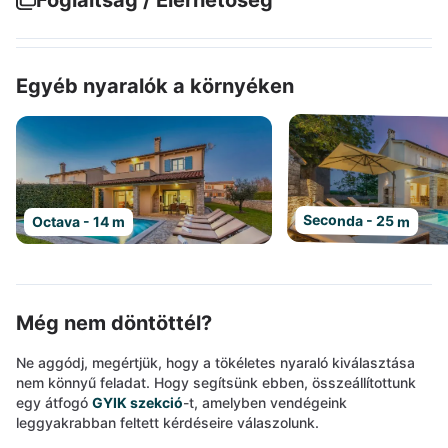
Foglaltság / Elérhetőség
Egyéb nyaralók a környéken
Seconda - 25 m
Octava - 14 m
Még nem döntöttél?
Ne aggódj, megértjük, hogy a tökéletes nyaraló kiválasztása
nem könnyű feladat. Hogy segítsünk ebben, összeállítottunk
egy átfogó
GYIK szekció
-t, amelyben vendégeink
leggyakrabban feltett kérdéseire válaszolunk.