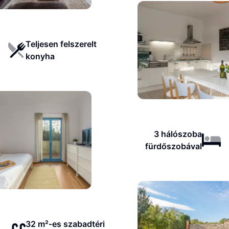
Teljesen felszerelt
konyha
3 hálószoba
fürdőszobával
32 m²-es szabadtéri