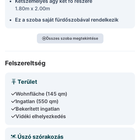
Kétszemélyes ágy két fő részére
1.80m x 2.00m
Ez a szoba saját fürdőszobával rendelkezik
Összes szoba megtekintése
Felszereltség
Terület
Wohnfläche (145 qm)
Ingatlan (550 qm)
Bekerített ingatlan
Vidéki elhelyezkedés
Úszó szórakozás