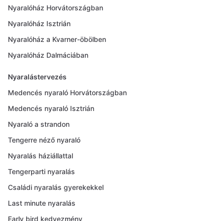
Nyaralóház Horvátországban
Nyaralóház Isztrián
Nyaralóház a Kvarner-öbölben
Nyaralóház Dalmáciában
Nyaralástervezés
Medencés nyaraló Horvátországban
Medencés nyaraló Isztrián
Nyaraló a strandon
Tengerre néző nyaraló
Nyaralás háziállattal
Tengerparti nyaralás
Családi nyaralás gyerekekkel
Last minute nyaralás
Early bird kedvezmény