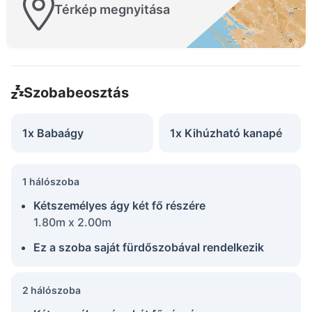
Térkép megnyitása
Szobabeosztás
1x Babaágy
1x Kihúzható kanapé
1 hálószoba
Kétszemélyes ágy két fő részére
1.80m x 2.00m
Ez a szoba saját fürdőszobával rendelkezik
2 hálószoba