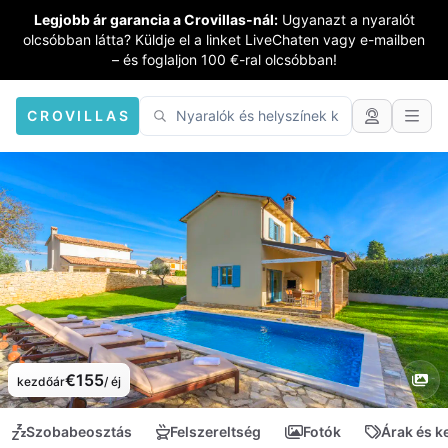
Legjobb ár garancia a Crovillas-nál:
Ugyanazt a nyaralót
olcsóbban látta? Küldje el a linket LiveChaten vagy e-mailben
– és foglaljon 100 €-ral olcsóbban!
CROVILLAS
€155
kezdőár
/ éj
Szobabeosztás
Felszereltség
Fotók
Árak és 