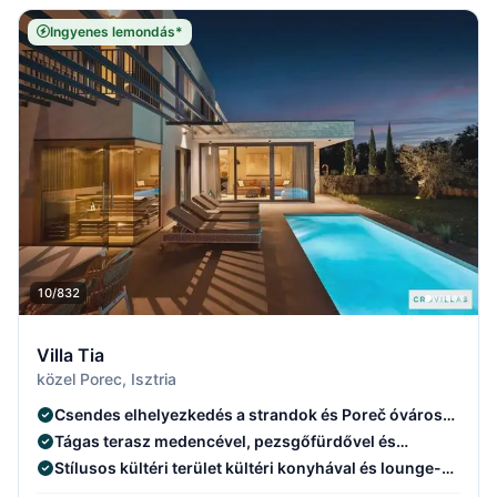
Ingyenes lemondás*
10/832
Villa Tia
közel Porec, Isztria
Csendes elhelyezkedés a strandok és Poreč óvárosa
közelében
Tágas terasz medencével, pezsgőfürdővel és
szaunával
Stílusos kültéri terület kültéri konyhával és lounge-
gal