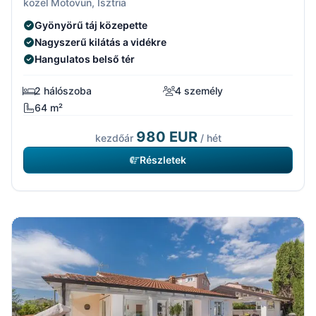
közel Motovun, Isztria
Gyönyörű táj közepette
Nagyszerű kilátás a vidékre
Hangulatos belső tér
2 hálószoba
4 személy
64 m²
980 EUR
kezdőár
/ hét
Részletek