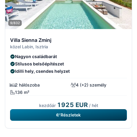
9/832
Villa Sienna Zminj
közel Labin, Isztria
Nagyon családbarát
Stílusos belsőépítészet
Idilli hely, csendes helyzet
2 hálószoba
4 (+2) személy
136 m²
1925 EUR
kezdőár
/ hét
Részletek