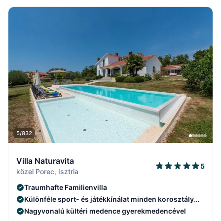
5/832
Villa Naturavita
5
közel Porec, Isztria
Traumhafte Familienvilla
Különféle sport- és játékkínálat minden korosztály
számára.
Nagyvonalú kültéri medence gyerekmedencével