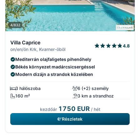
4/832
Villa Caprice
4.8
on/en/ön Krk, Kvarner-öböl
Mediterrán olajfaligetes pihenőhely
Békés környezet madárcsicsergéssel
Modern dizájn a strandok közelében
3 hálószoba
6 (+2) személy
160 m²
3 km a strandhoz
1750 EUR
kezdőár
/ hét
Részletek