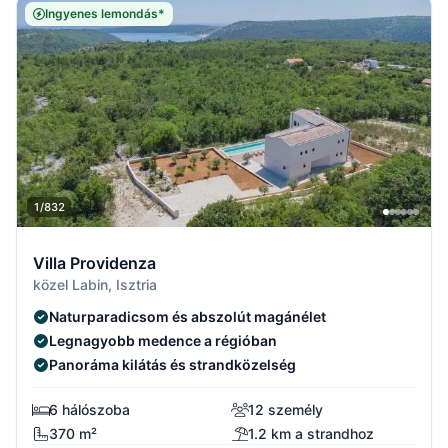
Ingyenes lemondás*
1/832
Villa Providenza
közel Labin, Isztria
Naturparadicsom és abszolút magánélet
Legnagyobb medence a régióban
Panoráma kilátás és strandközelség
6 hálószoba
12 személy
370 m²
1.2 km a strandhoz