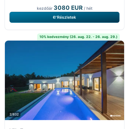
3080 EUR
kezdőár
/ hét
Részletek
10% kedvezmény (26. aug. 22. - 26. aug. 29.)
2/832