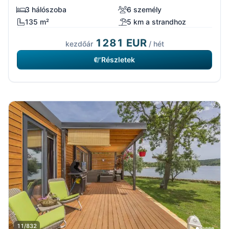
3 hálószoba
6 személy
135 m²
5 km a strandhoz
1281 EUR
kezdőár
/ hét
Részletek
11/832