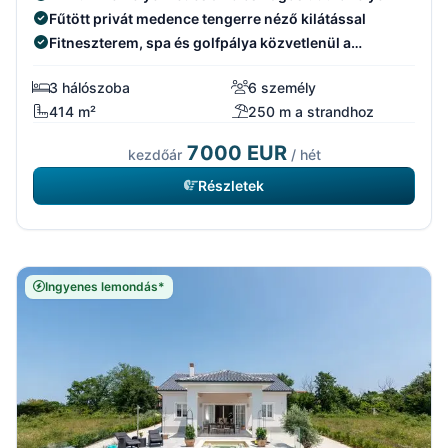
Fűtött privát medence tengerre néző kilátással
Fitneszterem, spa és golfpálya közvetlenül a
közelben
3 hálószoba
6 személy
414 m²
250 m a strandhoz
7000 EUR
kezdőár
/ hét
Részletek
Ingyenes lemondás*