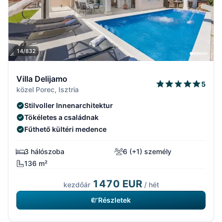
14/832
Villa Delijamo
5
közel Porec, Isztria
Stilvoller Innenarchitektur
Tökéletes a családnak
Fűthető kültéri medence
3 hálószoba
6 (+1) személy
136 m²
1470 EUR
kezdőár
/ hét
Részletek