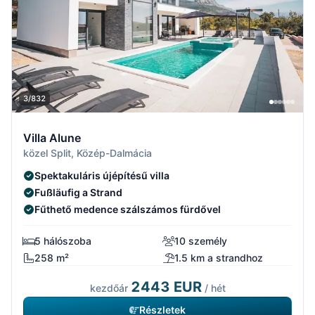
3/832
Villa Alune
közel Split, Közép-Dalmácia
Spektakuláris újépítésű villa
Fußläufig a Strand
Fűthető medence szálszámos fürdővel
5 hálószoba
10 személy
258 m²
1.5 km a strandhoz
2443 EUR
kezdőár
/ hét
Részletek