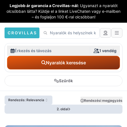
Legjobb ár garancia a Crovillas-nál:
Ugyanazt a nyaralót
olcsóbban látta? Küldje el a linket LiveChaten vagy e-mailben
– és foglaljon 100 €-ral olcsóbban!
CROVILLAS
Érkezés és távozás
1 vendég
Nyaralók keresése
Szűrők
Rendezés: Relevancia
Rendezési megjegyzés
2. oldal