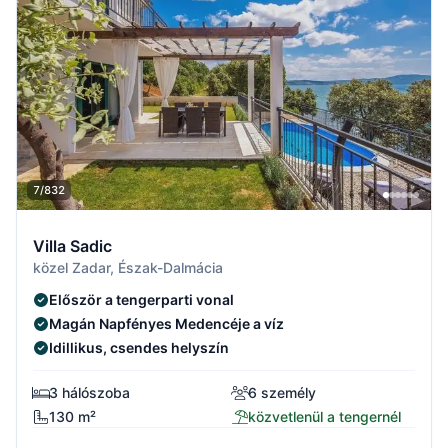
7/832
Villa Sadic
közel Zadar, Észak-Dalmácia
Először a tengerparti vonal
Magán Napfényes Medencéje a víz
Idillikus, csendes helyszín
3 hálószoba
6 személy
130 m²
közvetlenül a tengernél