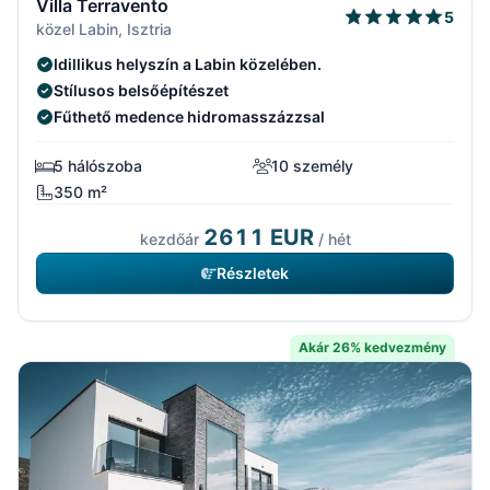
Villa Terravento
5
közel Labin, Isztria
Idillikus helyszín a Labin közelében.
Stílusos belsőépítészet
Fűthető medence hidromasszázzsal
5 hálószoba
10 személy
350 m²
2611 EUR
kezdőár
/ hét
Részletek
Akár 26% kedvezmény