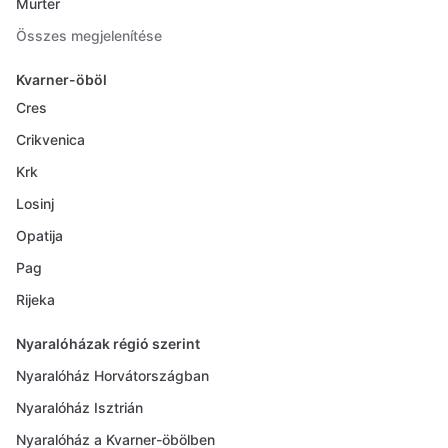
Murter
Összes megjelenítése
Kvarner-öböl
Cres
Crikvenica
Krk
Losinj
Opatija
Pag
Rijeka
Nyaralóházak régió szerint
Nyaralóház Horvátországban
Nyaralóház Isztrián
Nyaralóház a Kvarner-öbölben