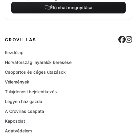
Élő chat megnyitása
Cro
C
CROVILLAS
Kezdőlap
Horvátországi nyaralók keresése
Csoportos és céges utazások
Vélemények
Tulajdonosi bejelentkezés
Legyen házigazda
A Crovillas csapata
Kapcsolat
Adatvédelem