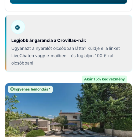
Legjobb ár garancia a Crovillas-nál:
Ugyanazt a nyaralót olcsóbban látta? Küldje el a linket
LiveChaten vagy e-mailben – és foglaljon 100 €-ral
olcsóbban!
Akár 15% kedvezmény
Ingyenes lemondás*