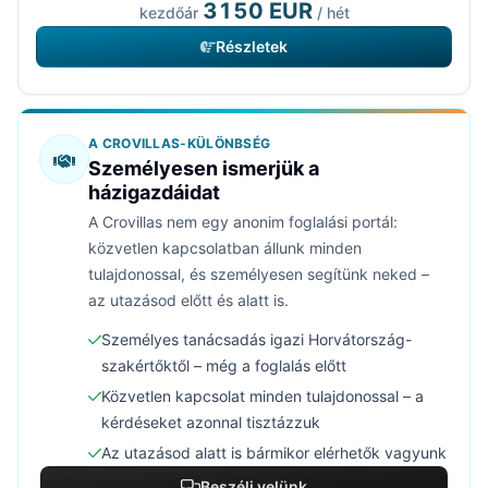
3150 EUR
kezdőár
/ hét
Részletek
A CROVILLAS-KÜLÖNBSÉG
Személyesen ismerjük a
házigazdáidat
A Crovillas nem egy anonim foglalási portál:
közvetlen kapcsolatban állunk minden
tulajdonossal, és személyesen segítünk neked –
az utazásod előtt és alatt is.
Személyes tanácsadás igazi Horvátország-
szakértőktől – még a foglalás előtt
Közvetlen kapcsolat minden tulajdonossal – a
kérdéseket azonnal tisztázzuk
Az utazásod alatt is bármikor elérhetők vagyunk
Beszélj velünk