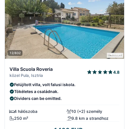
12/832
Villa Scuola Roveria
4.8
közel Pula, Isztria
Felújított villa, volt falusi iskola.
Tökéletes a családnak.
Dividers can be omitted.
4 hálószoba
10 (+2) személy
250 m²
9.8 km a strandhoz