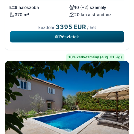
6 hálószoba
10 (+2) személy
370 m²
20 km a strandhoz
3395 EUR
kezdőár
/ hét
Részletek
10% kedvezmény (aug. 31.-ig)