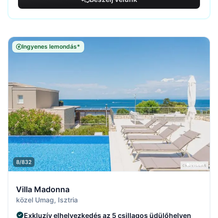
Ingyenes lemondás*
8/832
Villa Madonna
közel Umag, Isztria
Exkluzív elhelyezkedés az 5 csillagos üdülőhelyen