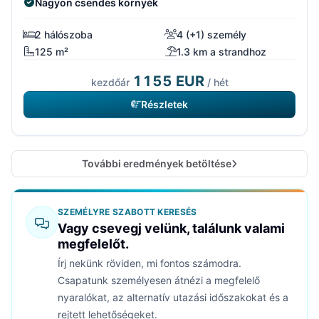
Nagyon csendes környék
2 hálószoba
4 (+1) személy
125 m²
1.3 km a strandhoz
1155 EUR
kezdőár
/ hét
Részletek
További eredmények betöltése
SZEMÉLYRE SZABOTT KERESÉS
Vagy csevegj velünk, találunk valami
megfelelőt.
Írj nekünk röviden, mi fontos számodra.
Csapatunk személyesen átnézi a megfelelő
nyaralókat, az alternatív utazási időszakokat és a
rejtett lehetőségeket.