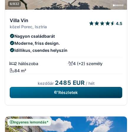
6/832
Villa Vin
4.5
közel Porec, Isztria
Nagyon családbarát
Moderne, friss design.
Idillikus, csendes helyszín
2 hálószoba
4 (+2) személy
84 m²
2485 EUR
kezdőár
/ hét
Részletek
Ingyenes lemondás*