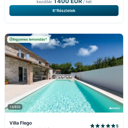
1400 EUR
kezdőár
/ hét
Részletek
Ingyenes lemondás*
13/832
Villa Flego
5