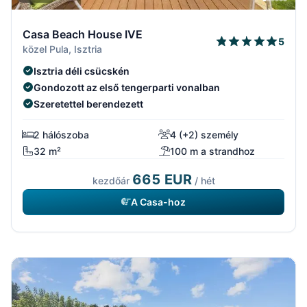
Casa Beach House IVE
5
közel Pula, Isztria
Isztria déli csücskén
Gondozott az első tengerparti vonalban
Szeretettel berendezett
2 hálószoba
4 (+2) személy
32 m²
100 m a strandhoz
665 EUR
kezdőár
/ hét
A Casa-hoz