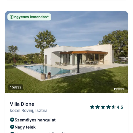
Ingyenes lemondás*
15/832
Villa Dione
4.5
közel Rovinj, Isztria
Személyes hangulat
Nagy telek