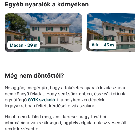
Egyéb nyaralók a környéken
Vito - 45 m
Macan - 29 m
Még nem döntöttél?
Ne aggódj, megértjük, hogy a tökéletes nyaraló kiválasztása
nem könnyű feladat. Hogy segítsünk ebben, összeállítottunk
egy átfogó
GYIK szekció
-t, amelyben vendégeink
leggyakrabban feltett kérdéseire válaszolunk.
Ha ott nem találod meg, amit keresel, vagy további
információra van szükséged, ügyfélszolgálatunk szívesen áll
rendelkezésedre.