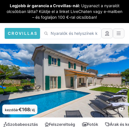
Legjobb ár garancia a Crovillas-nál:
Ugyanazt a nyaralót
olcsóbban látta? Küldje el a linket LiveChaten vagy e-mailben
– és foglaljon 100 €-ral olcsóbban!
CROVILLAS
€168
kezdőár
/ éj
Szobabeosztás
Felszereltség
Fotók
Árak és 