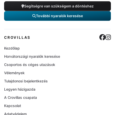
Segítségre van szükségem a döntéshez
További nyaralók keresése
Cro
C
CROVILLAS
Kezdőlap
Horvátországi nyaralók keresése
Csoportos és céges utazások
Vélemények
Tulajdonosi bejelentkezés
Legyen házigazda
A Crovillas csapata
Kapcsolat
Adatvédelem