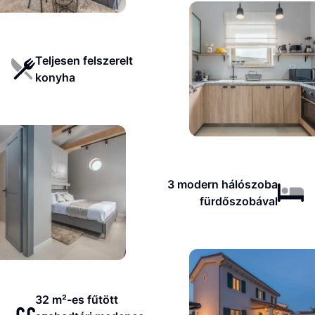
Teljesen felszerelt
konyha
3 modern hálószoba
fürdőszobával
32 m²-es fűtött