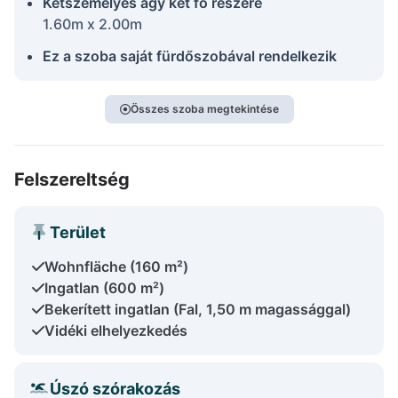
Kétszemélyes ágy két fő részére
1.60m x 2.00m
Ez a szoba saját fürdőszobával rendelkezik
Összes szoba megtekintése
Felszereltség
Terület
Wohnfläche (160 m²)
Ingatlan (600 m²)
Bekerített ingatlan (Fal, 1,50 m magassággal)
Vidéki elhelyezkedés
Úszó szórakozás