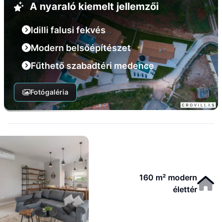
A nyaraló kiemelt jellemzői
Idilli falusi fekvés
Modern belsőépítészet
Fűthető szabadtéri medence
Fotógaléria
160 m² modern
élettér