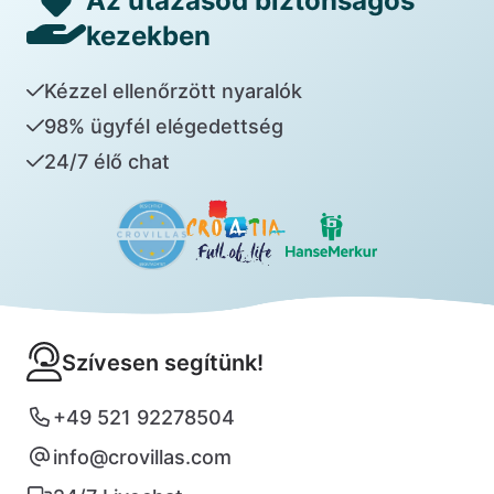
Az utazásod biztonságos
kezekben
Kézzel ellenőrzött nyaralók
98% ügyfél elégedettség
24/7 élő chat
Szívesen segítünk!
+49 521 92278504
info@crovillas.com