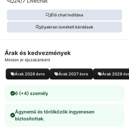
24/7 Livechat
Élő chat indítása
Gyakran ismételt kérdések
Árak és kedvezmények
Minden ár éjszakánként
Árak 2026 évre
Árak 2027 évre
Árak 2028 év
6 (+4) személy
Ágynemű és törölközők ingyenesen
biztosítottak.