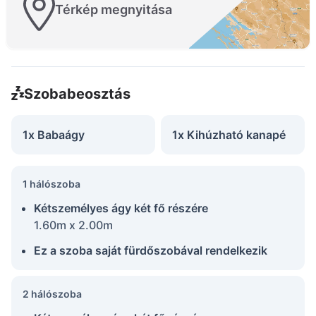
Térkép megnyitása
Szobabeosztás
1x Babaágy
1x Kihúzható kanapé
1 hálószoba
Kétszemélyes ágy két fő részére
1.60m x 2.00m
Ez a szoba saját fürdőszobával rendelkezik
2 hálószoba