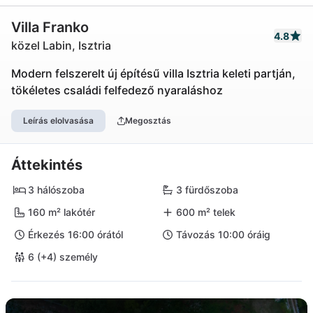
Villa Franko
4.8
közel Labin, Isztria
Modern felszerelt új építésű villa Isztria keleti partján,
tökéletes családi felfedező nyaraláshoz
Leírás elolvasása
Megosztás
Áttekintés
3 hálószoba
3 fürdőszoba
160 m² lakótér
600 m² telek
Érkezés 16:00 órától
Távozás 10:00 óráig
6 (+4) személy