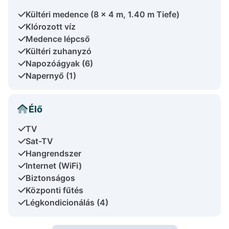
Kültéri medence (8 x 4 m, 1.40 m Tiefe)
Klórozott víz
Medence lépcső
Kültéri zuhanyzó
Napozóágyak (6)
Napernyő (1)
Élő
TV
Sat-TV
Hangrendszer
Internet (WiFi)
Biztonságos
Központi fűtés
Légkondicionálás (4)