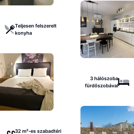
Teljesen felszerelt
konyha
3 hálószoba
fürdőszobával
32 m²-es szabadtéri