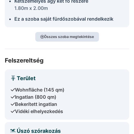
Kétszemélyes ágy két fő részére
1.80m x 2.00m
Ez a szoba saját fürdőszobával rendelkezik
Összes szoba megtekintése
Felszereltség
Terület
Wohnfläche (145 qm)
Ingatlan (800 qm)
Bekerített ingatlan
Vidéki elhelyezkedés
Úszó szórakozás