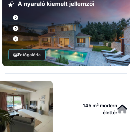
A nyaraló kiemelt jellemzői
Fotógaléria
145 m² modern
élettér