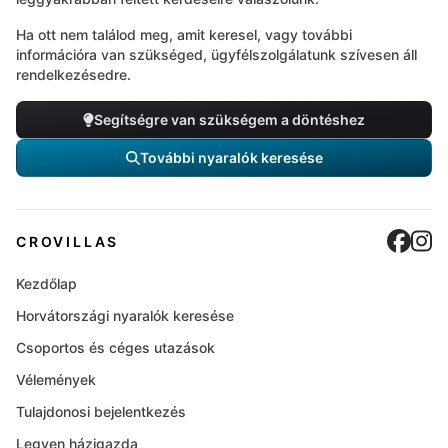
Ha ott nem találod meg, amit keresel, vagy további
információra van szükséged, ügyfélszolgálatunk szívesen áll
rendelkezésedre.
Segítségre van szükségem a döntéshez
További nyaralók keresése
Cro
C
CROVILLAS
Kezdőlap
Horvátországi nyaralók keresése
Csoportos és céges utazások
Vélemények
Tulajdonosi bejelentkezés
Legyen házigazda