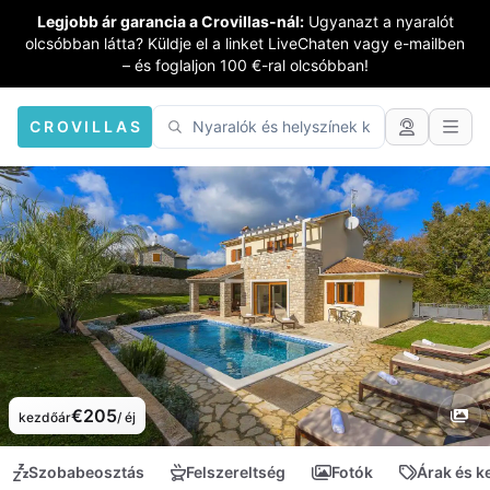
Legjobb ár garancia a Crovillas-nál:
Ugyanazt a nyaralót
olcsóbban látta? Küldje el a linket LiveChaten vagy e-mailben
– és foglaljon 100 €-ral olcsóbban!
CROVILLAS
€205
kezdőár
/ éj
Szobabeosztás
Felszereltség
Fotók
Árak és 