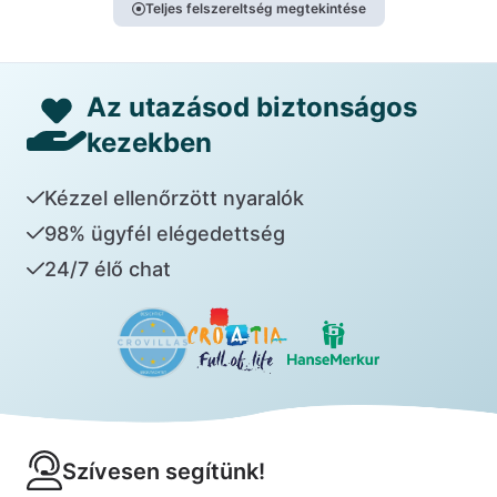
Teljes felszereltség megtekintése
Az utazásod biztonságos
kezekben
Kézzel ellenőrzött nyaralók
98% ügyfél elégedettség
24/7 élő chat
Szívesen segítünk!