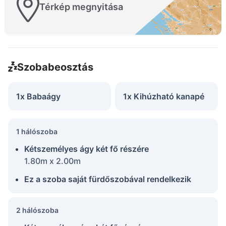
Térkép megnyitása
Szobabeosztás
1x Babaágy
1x Kihúzható kanapé
1 hálószoba
Kétszemélyes ágy két fő részére
1.80m x 2.00m
Ez a szoba saját fürdőszobával rendelkezik
2 hálószoba