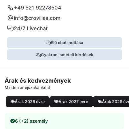
+49 521 92278504
info@crovillas.com
24/7 Livechat
Élő chat indítása
Gyakran ismételt kérdések
Árak és kedvezmények
Minden ár éjszakánként
Árak 2026 évre
Árak 2027 évre
Árak 2028 év
6 (+2) személy