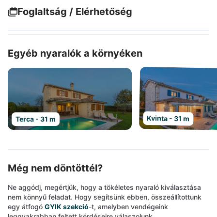
Foglaltság / Elérhetőség
Egyéb nyaralók a környéken
Kvinta - 31 m
Terca - 31 m
Még nem döntöttél?
Ne aggódj, megértjük, hogy a tökéletes nyaraló kiválasztása
nem könnyű feladat. Hogy segítsünk ebben, összeállítottunk
egy átfogó
GYIK szekció
-t, amelyben vendégeink
leggyakrabban feltett kérdéseire válaszolunk.