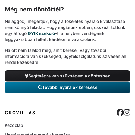
Még nem döntöttél?
Ne aggódj, megértjük, hogy a tökéletes nyaraló kiválasztása
nem könnyű feladat. Hogy segítsünk ebben, összeállítottunk
egy átfogó
GYIK szekció
-t, amelyben vendégeink
leggyakrabban feltett kérdéseire válaszolunk.
Ha ott nem találod meg, amit keresel, vagy további
információra van szükséged, ügyfélszolgálatunk szívesen áll
rendelkezésedre.
Segítségre van szükségem a döntéshez
További nyaralók keresése
Cro
C
CROVILLAS
Kezdőlap
Horvátországi nyaralók keresése