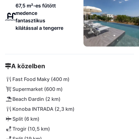
67,5 m²-es fűtött
medence
fantasztikus
kilátással a tengerre
A közelben
Fast Food Maky (400 m)
Supermarket (600 m)
Beach Đardin (2 km)
Konoba INTRADA (2,3 km)
Split (6 km)
Trogir (10,5 km)
Split (19 km)