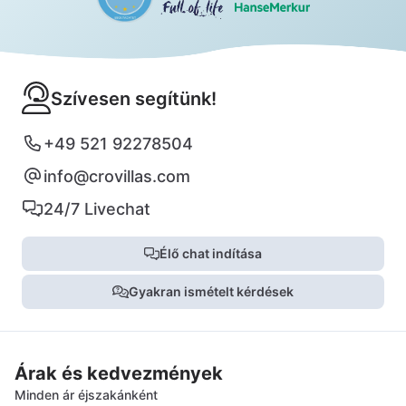
Szívesen segítünk!
+49 521 92278504
info@crovillas.com
24/7 Livechat
Élő chat indítása
Gyakran ismételt kérdések
Árak és kedvezmények
Minden ár éjszakánként