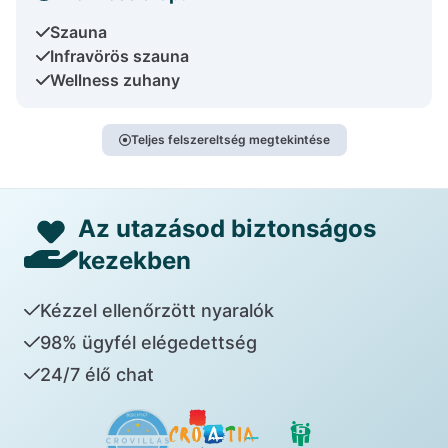
Szauna
Infravörös szauna
Wellness zuhany
Teljes felszereltség megtekintése
Az utazásod biztonságos
kezekben
Kézzel ellenőrzött nyaralók
98% ügyfél elégedettség
24/7 élő chat