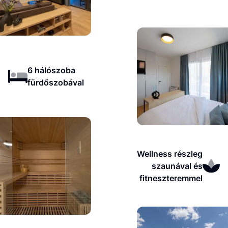
6 hálószoba
fürdőszobával
Wellness részleg
szaunával és
fitneszteremmel