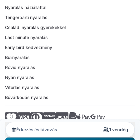
Nyaralás háziállattal
Tengerparti nyaralás
Családi nyaralás gyerekekkel
Last minute nyaralás
Early bird kedvezmény
Bulinyaralás
Rövid nyaralás
Nyári nyaralás
Vitorlás nyaralás
Búvárkodás nyaralás
© 2026 Crovillas GmbH
Érkezés és távozás
1 vendég