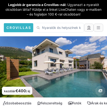
Legjobb ár garancia a Crovillas-nál:
Ugyanazt a nyaralót
olcsóbban látta? Küldje el a linket LiveChaten vagy e-mailben
– és foglaljon 100 €-ral olcsóbban!
CROVILLAS
€400
kezdőár
/ éj
Szobabeosztás
Felszereltség
Fotók
Árak és 