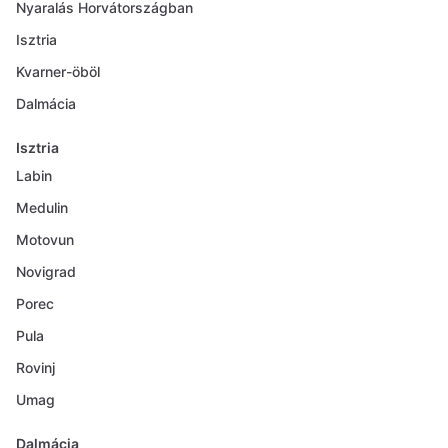
Nyaralás Horvátországban
Isztria
Kvarner-öböl
Dalmácia
Isztria
Labin
Medulin
Motovun
Novigrad
Porec
Pula
Rovinj
Umag
Dalmácia