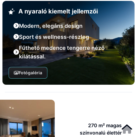
A nyaraló kiemelt jellemzői
Modern, elegáns design
Sport és wellness-részleg
Fűthető medence tengerre néző
kilátással.
Fotógaléria
270 m² magas
színvonalú élettér