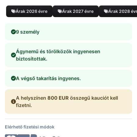
Árak 2026 évre
Árak 2027 évre
Árak 2028 év
9 személy
Ágynemű és törölközők ingyenesen
biztosítottak.
A végső takarítás ingyenes.
A helyszínen
800 EUR
összegű kauciót kell
fizetni.
Elérhető fizetési módok