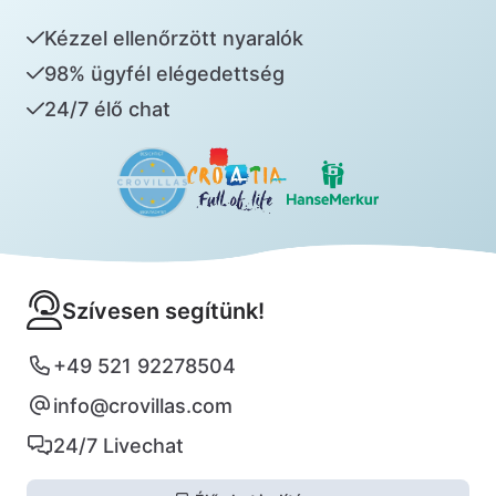
Kézzel ellenőrzött nyaralók
98% ügyfél elégedettség
24/7 élő chat
Szívesen segítünk!
+49 521 92278504
info@crovillas.com
24/7 Livechat