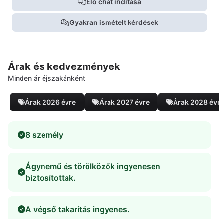
Élő chat indítása
Gyakran ismételt kérdések
Árak és kedvezmények
Minden ár éjszakánként
Árak 2026 évre
Árak 2027 évre
Árak 2028 év
8 személy
Ágynemű és törölközők ingyenesen
biztosítottak.
A végső takarítás ingyenes.