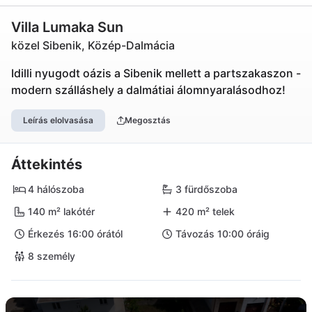
Villa Lumaka Sun
közel Sibenik, Közép-Dalmácia
Idilli nyugodt oázis a Sibenik mellett a partszakaszon -
modern szálláshely a dalmátiai álomnyaralásodhoz!
Leírás elolvasása
Megosztás
Áttekintés
4 hálószoba
3 fürdőszoba
140 m² lakótér
420 m² telek
Érkezés 16:00 órától
Távozás 10:00 óráig
8 személy