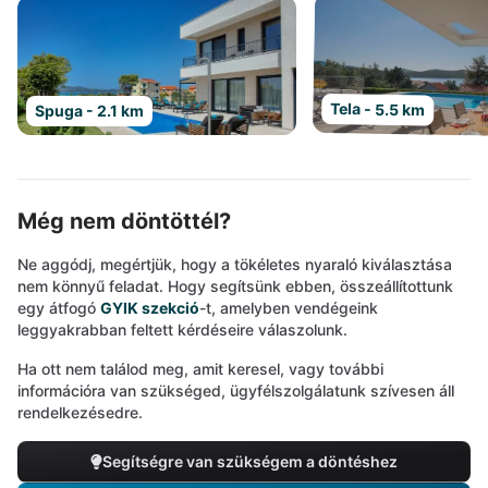
Tela - 5.5 km
Spuga - 2.1 km
Még nem döntöttél?
Ne aggódj, megértjük, hogy a tökéletes nyaraló kiválasztása
nem könnyű feladat. Hogy segítsünk ebben, összeállítottunk
egy átfogó
GYIK szekció
-t, amelyben vendégeink
leggyakrabban feltett kérdéseire válaszolunk.
Ha ott nem találod meg, amit keresel, vagy további
információra van szükséged, ügyfélszolgálatunk szívesen áll
rendelkezésedre.
Segítségre van szükségem a döntéshez