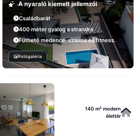
A nyaraló kiemelt jellemzői
Családbarát
400 méter gyalog a strandra
Fűthető medence, szauna és fitness.
Fotógaléria
140 m² modern
élettér