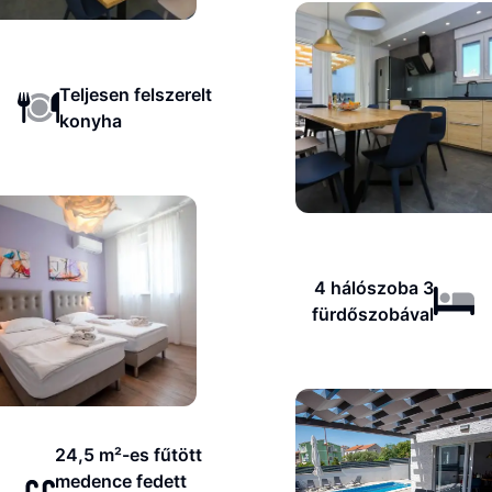
Teljesen felszerelt
konyha
4 hálószoba 3
fürdőszobával
24,5 m²-es fűtött
medence fedett