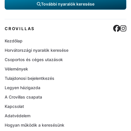
További nyaralók keresése
Cro
C
CROVILLAS
Kezdőlap
Horvátországi nyaralók keresése
Csoportos és céges utazások
Vélemények
Tulajdonosi bejelentkezés
Legyen házigazda
A Crovillas csapata
Kapcsolat
Adatvédelem
Hogyan működik a keresésünk