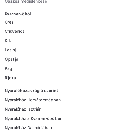
Összes megjelenítése
Kvarner-öböl
Cres
Crikvenica
Krk
Losinj
Opatija
Pag
Rijeka
Nyaralóházak régió szerint
Nyaralóház Horvátországban
Nyaralóház Isztrián
Nyaralóház a Kvarner-öbölben
Nyaralóház Dalmáciában