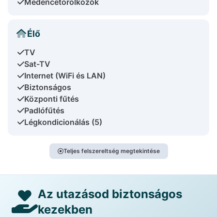
Medencetörölközők
Élő
TV
Sat-TV
Internet (WiFi és LAN)
Biztonságos
Központi fűtés
Padlófűtés
Légkondicionálás (5)
Teljes felszereltség megtekintése
Az utazásod biztonságos
kezekben