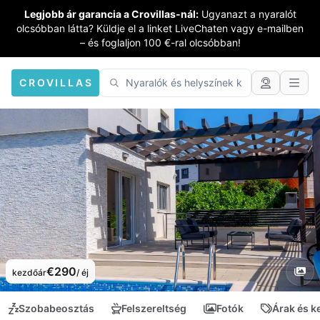
Legjobb ár garancia a Crovillas-nál:
Ugyanazt a nyaralót
olcsóbban látta? Küldje el a linket LiveChaten vagy e-mailben
– és foglaljon 100 €-ral olcsóbban!
CROVILLAS
€290
kezdőár
/ éj
Szobabeosztás
Felszereltség
Fotók
Árak és 