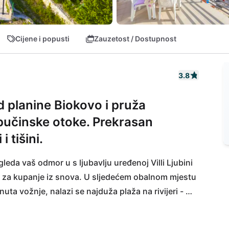
Cijene i popusti
Zauzetost / Dostupnost
3.8
od planine Biokovo i pruža
pučinske otoke. Prekrasan
 tišini.
leda vaš odmor u s ljubavlju uređenoj Villi Ljubini 
je za kupanje iz snova. U sljedećem obalnom mjestu 
uta vožnje, nalazi se najduža plaža na rivijeri - 
arnog ljetovališta Makarska možete se voziti za 
e ulice će vas inspirirati. Naravno, tu su i brojne 