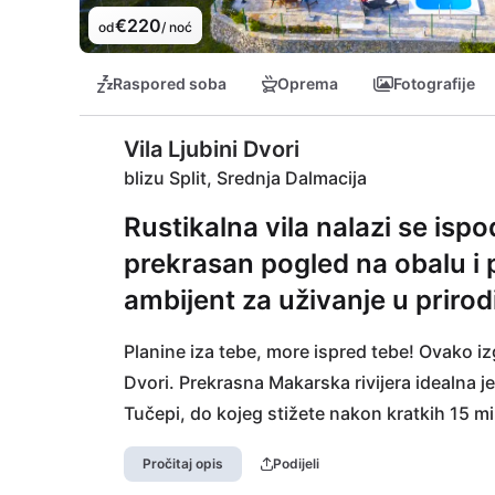
€220
od
/ noć
Raspored soba
Oprema
Fotografije
Vila Ljubini Dvori
blizu Split, Srednja Dalmacija
Rustikalna vila nalazi se isp
prekrasan pogled na obalu i 
ambijent za uživanje u prirodi i
Planine iza tebe, more ispred tebe! Ovako izg
Dvori. Prekrasna Makarska rivijera idealna 
Tučepi, do kojeg stižete nakon kratkih 15 min
šljunčana plaža duga je puna 4 km! Do popul
Pročitaj opis
Podijeli
samo 10 minuta. Prekrasna šetnica i romantičn