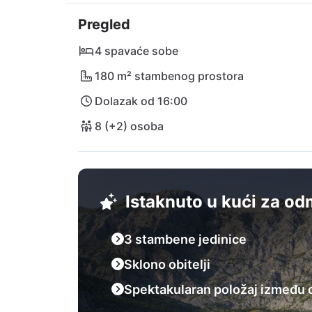
šljunčane plaže za rashlađivanje u tirkizn
Pregled
također imate priliku završiti dan u nekoj o
zračna luka Split (SPU) udaljena je 80 km.
4 spavaće sobe
180 m² stambenog prostora
Dolazak od 16:00
8 (+2) osoba
Istaknuto u kući za o
3 stambene jedinice
Sklono obitelji
Spektakularan položaj između o