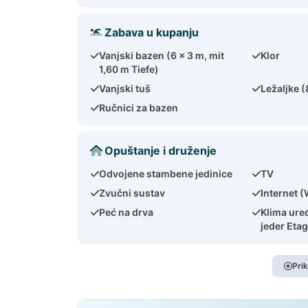
Zabava u kupanju
Vanjski bazen (6 x 3 m, mit
Klor
1,60 m Tiefe)
Vanjski tuš
Ležaljke (
Ručnici za bazen
Opuštanje i druženje
Odvojene stambene jedinice
TV
Zvučni sustav
Internet (
Peć na drva
Klima uređ
jeder Etag
Pri