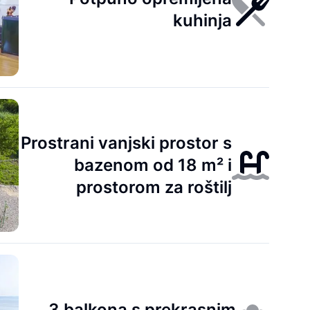
kuhinja
Prostrani vanjski prostor s
bazenom od 18 m² i
prostorom za roštilj
3 balkona s prekrasnim