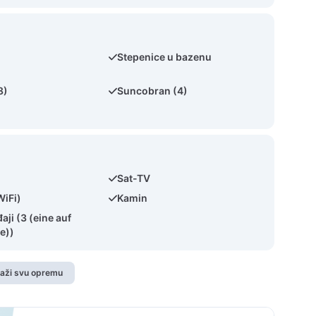
Stepenice u bazenu
8)
Suncobran (4)
Sat-TV
WiFi)
Kamin
aji (3 (eine auf
e))
kaži svu opremu