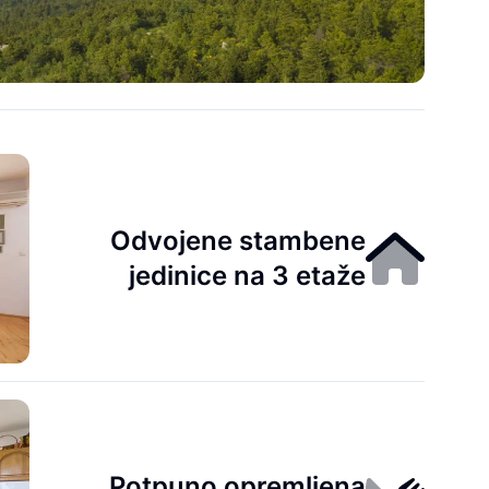
Odvojene stambene
jedinice na 3 etaže
Potpuno opremljena