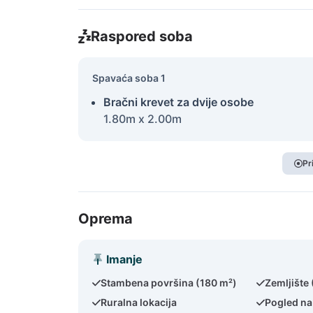
Raspored soba
Spavaća soba 1
Bračni krevet za dvije osobe
1.80m x 2.00m
Pr
Oprema
Imanje
Stambena površina (180 m²)
Zemljište
Ruralna lokacija
Pogled n