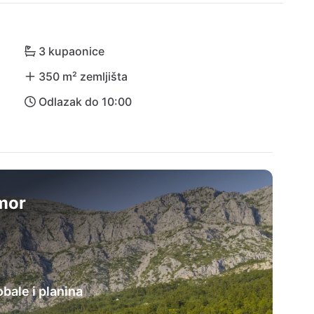
om moru. Duž obale od Podgore do Makarske 
d brojnih konoba i barova. Najbliža međunarodna 
3 kupaonice
350 m² zemljišta
Odlazak do 10:00
dmor
bale i planina