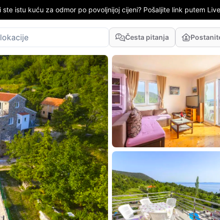
i ste istu kuću za odmor po povoljnijoj cijeni? Pošaljite link putem LiveC
Česta pitanja
Postani