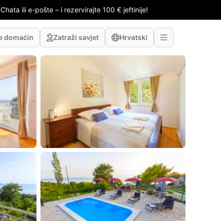
hata ili e-pošte – i rezervirajte 100 € jeftinije!
te domaćin
Zatraži savjet
Hrvatski