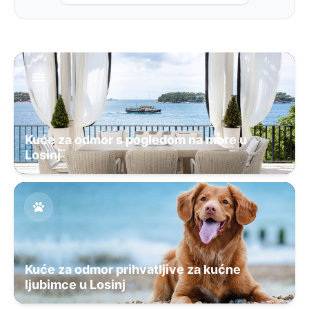
Kuće za odmor s pogledom na more u
Losinj
Kuće za odmor prihvatljive za kućne
ljubimce u Losinj