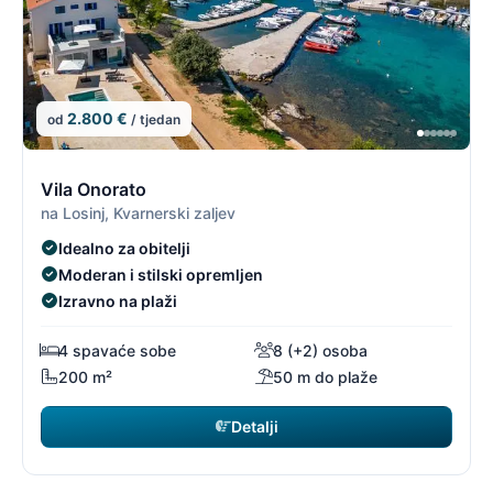
2.800 €
od
/ tjedan
1/1
1
Vila Onorato
na Losinj, Kvarnerski zaljev
Idealno za obitelji
Moderan i stilski opremljen
Izravno na plaži
4 spavaće sobe
8 (+2) osoba
200 m²
50 m do plaže
Detalji