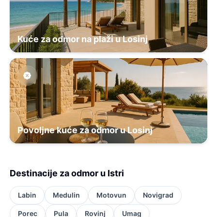
Kuće za odmor na plaži u Losinj
Povoljne kuće za odmor u Losinj
Destinacije za odmor u Istri
Labin
Medulin
Motovun
Novigrad
Porec
Pula
Rovinj
Umag