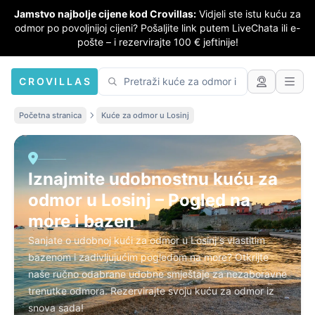
Jamstvo najbolje cijene kod Crovillas:
Vidjeli ste istu kuću za
odmor po povoljnijoj cijeni? Pošaljite link putem LiveChata ili e-
pošte – i rezervirajte 100 € jeftinije!
CROVILLAS
Početna stranica
Kuće za odmor u Losinj
Iznajmite udobnostnu kuću za
odmor u Losinj – Pogled na
more i bazen
Sanjate o udobnoj kući za odmor u Losinj s vlastitim
bazenom i zadivljujućim pogledom na more? Otkrijte
naše ručno odabrane udobne smještaje za nezaboravne
trenutke odmora. Rezervirajte svoju kuću za odmor iz
snova sada!