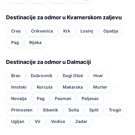
Destinacije za odmor u Kvarnerskom zaljevu
Cres
Crikvenica
Krk
Losinj
Opatija
Pag
Rijeka
Destinacije za odmor u Dalmaciji
Brac
Dubrovnik
Dugi Otok
Hvar
Imotski
Korcula
Makarska
Murter
Novalja
Pag
Pasman
Peljesac
Primosten
Sibenik
Solta
Split
Trogir
Ugljan
Vir
Vodice
Zadar