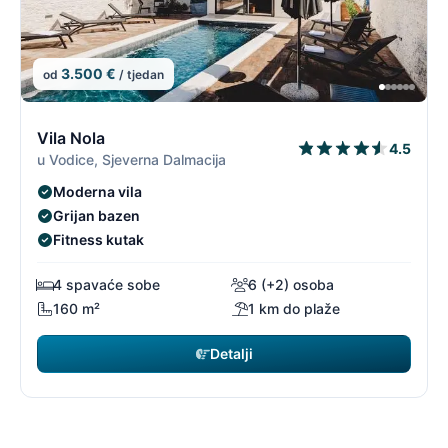
3.500 €
od
/ tjedan
1/1
1
Vila Nola
4.5
u Vodice, Sjeverna Dalmacija
Moderna vila
Grijan bazen
Fitness kutak
4 spavaće sobe
6 (+2) osoba
160 m²
1 km do plaže
Detalji