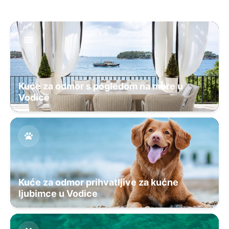
Kuće za odmor s pogledom na more u
Vodice
Kuće za odmor prihvatljive za kućne
ljubimce u Vodice