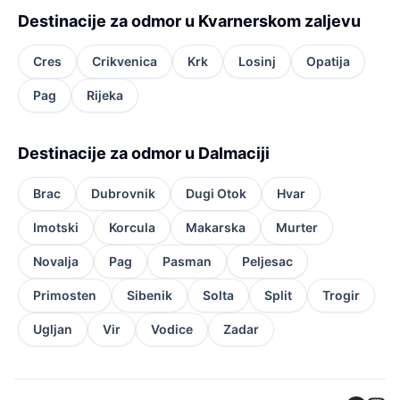
Destinacije za odmor u Kvarnerskom zaljevu
Cres
Crikvenica
Krk
Losinj
Opatija
Pag
Rijeka
Destinacije za odmor u Dalmaciji
Brac
Dubrovnik
Dugi Otok
Hvar
Imotski
Korcula
Makarska
Murter
Novalja
Pag
Pasman
Peljesac
Primosten
Sibenik
Solta
Split
Trogir
Ugljan
Vir
Vodice
Zadar