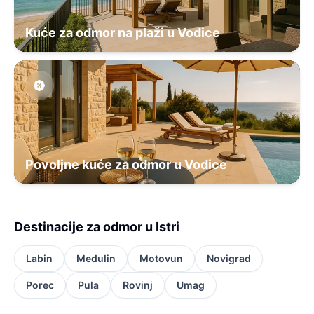
Kuće za odmor na plaži u Vodice
Povoljne kuće za odmor u Vodice
Destinacije za odmor u Istri
Labin
Medulin
Motovun
Novigrad
Porec
Pula
Rovinj
Umag