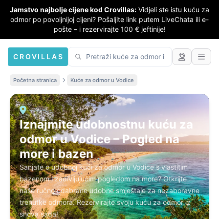
Jamstvo najbolje cijene kod Crovillas:
Vidjeli ste istu kuću za
odmor po povoljnijoj cijeni? Pošaljite link putem LiveChata ili e-
pošte – i rezervirajte 100 € jeftinije!
CROVILLAS
Početna stranica
Kuće za odmor u Vodice
Iznajmite udobnostnu kuću za
odmor u Vodice – Pogled na
more i bazen
Sanjate o udobnoj kući za odmor u Vodice s vlastitim
bazenom i zadivljujućim pogledom na more? Otkrijte
naše ručno odabrane udobne smještaje za nezaboravne
trenutke odmora. Rezervirajte svoju kuću za odmor iz
snova sada!