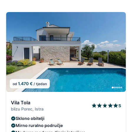
1.470 €
od
/ tjedan
5/96
5
Vila Tola
5
blizu Porec, Istra
Sklono obitelji
Mirno ruralno područje