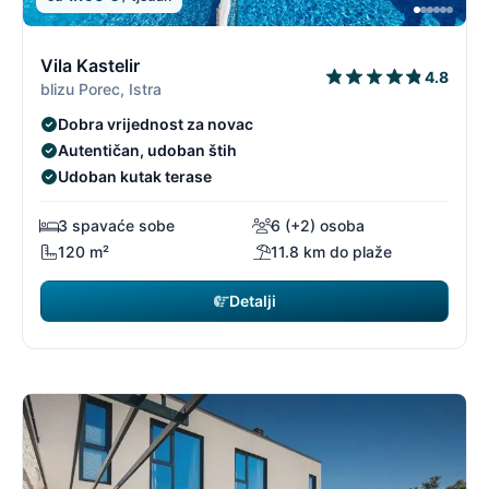
6/96
6
Vila Kastelir
4.8
blizu Porec, Istra
Dobra vrijednost za novac
Autentičan, udoban štih
Udoban kutak terase
3 spavaće sobe
6 (+2) osoba
120 m²
11.8 km do plaže
Detalji