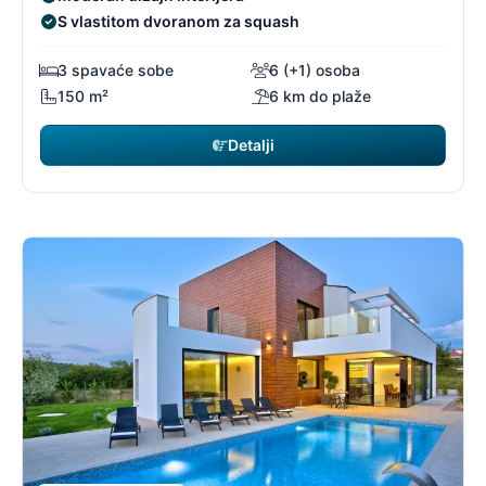
S vlastitom dvoranom za squash
3 spavaće sobe
6 (+1) osoba
150 m²
6 km do plaže
Detalji