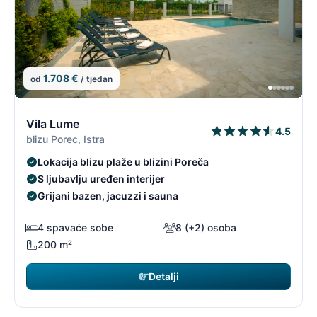
1.708 €
od
/ tjedan
15/96
1
Vila Lume
4.5
blizu Porec, Istra
Lokacija blizu plaže u blizini Poreča
S ljubavlju uređen interijer
Grijani bazen, jacuzzi i sauna
4 spavaće sobe
8 (+2) osoba
200 m²
Detalji