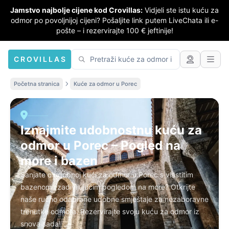
Jamstvo najbolje cijene kod Crovillas:
Vidjeli ste istu kuću za
odmor po povoljnijoj cijeni? Pošaljite link putem LiveChata ili e-
pošte – i rezervirajte 100 € jeftinije!
CROVILLAS
Početna stranica
Kuće za odmor u Porec
Iznajmite udobnostnu kuću za
odmor u Porec – Pogled na
more i bazen
Sanjate o udobnoj kući za odmor u Porec s vlastitim
bazenom i zadivljujućim pogledom na more? Otkrijte
naše ručno odabrane udobne smještaje za nezaboravne
trenutke odmora. Rezervirajte svoju kuću za odmor iz
snova sada!