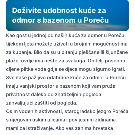
Doživite udobnost kuće za
odmor s bazenom u Poreču
Kao gost u jednoj od naših kuća za odmor u Poreču,
tijekom ljeta možete uživati u brojnim mogućnostima
za kupanje. Bilo da su u pitanju pješčane ili šljunčane
plaže, ovdje ima nešto za svakoga. Obitelji posebno
cijene plitke vode gdje se djeca mogu sigurno igrati.
Sve naše pažljivo odabrane kuće za odmor u Poreču
imaju vanjski prostor s bazenom koji vam pruža
privatnost daleko od znatiželjnih pogleda
zahvaljujući zaštiti od pogleda.
Osim vodenih aktivnosti, starogradsko jezgro Poreča
s njegovim uskim ulicama i povijesnim zidinama
mami za istraživanje. Ako vas zanima hrvatska