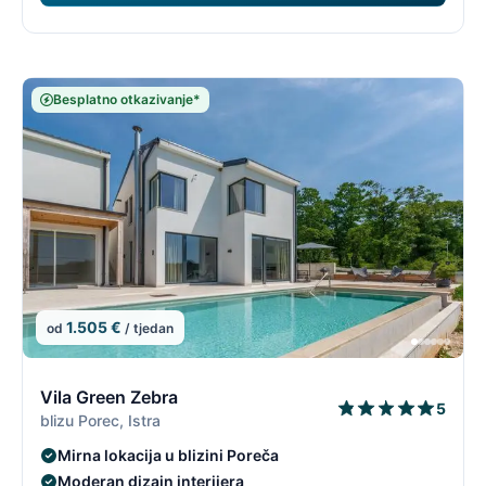
Besplatno otkazivanje*
1.505 €
od
/ tjedan
8/96
8
Vila Green Zebra
5
blizu Porec, Istra
Mirna lokacija u blizini Poreča
Moderan dizajn interijera