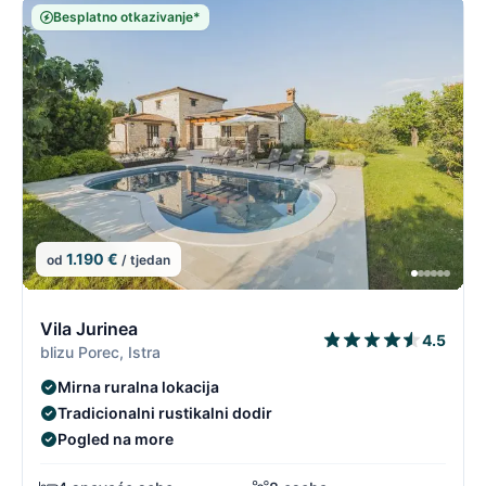
Besplatno otkazivanje*
1.190 €
od
/ tjedan
13/96
1
Vila Jurinea
4.5
blizu Porec, Istra
Mirna ruralna lokacija
Tradicionalni rustikalni dodir
Pogled na more