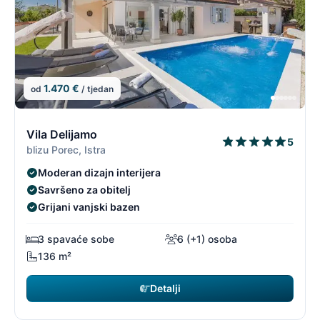
1.470 €
od
/ tjedan
4/96
4
Vila Delijamo
5
blizu Porec, Istra
Moderan dizajn interijera
Savršeno za obitelj
Grijani vanjski bazen
3 spavaće sobe
6 (+1) osoba
136 m²
Detalji