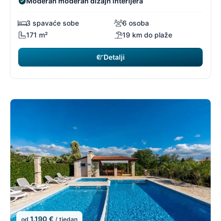
Moderan moderan dizajn interijera
3 spavaće sobe
6 osoba
171 m²
19 km do plaže
Detalji
1.190 €
od
/ tjedan