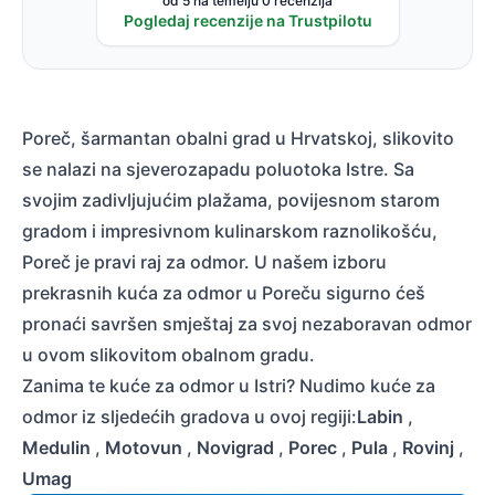
od 5 na temelju 0 recenzija
Pogledaj recenzije na Trustpilotu
Poreč, šarmantan obalni grad u Hrvatskoj, slikovito
se nalazi na sjeverozapadu poluotoka Istre. Sa
svojim zadivljujućim plažama, povijesnom starom
gradom i impresivnom kulinarskom raznolikošću,
Poreč je pravi raj za odmor. U našem izboru
prekrasnih kuća za odmor u Poreču sigurno ćeš
pronaći savršen smještaj za svoj nezaboravan odmor
u ovom slikovitom obalnom gradu.
Zanima te kuće za odmor u Istri? Nudimo kuće za
odmor iz sljedećih gradova u ovoj regiji:
Labin
,
Medulin
,
Motovun
,
Novigrad
,
Porec
,
Pula
,
Rovinj
,
Umag