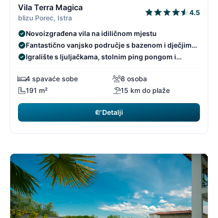
Vila Terra Magica
4.5
blizu Porec, Istra
Novoizgrađena vila na idiličnom mjestu
Fantastično vanjsko područje s bazenom i dječjim
bazenom
Igralište s ljuljačkama, stolnim ping pongom i
stolnim nogometom
4 spavaće sobe
8 osoba
191 m²
15 km do plaže
Detalji