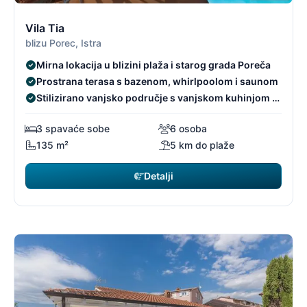
3/96
3
Vila Tia
blizu Porec, Istra
Mirna lokacija u blizini plaža i starog grada Poreča
Prostrana terasa s bazenom, whirlpoolom i saunom
Stilizirano vanjsko područje s vanjskom kuhinjom i
lounge zonom
3 spavaće sobe
6 osoba
135 m²
5 km do plaže
Detalji