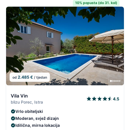
10% popusta (do 31. kol)
2.485 €
od
/ tjedan
2/96
2
Vila Vin
4.5
blizu Porec, Istra
Vrlo obiteljski
Moderan, svjež dizajn
Idilična, mirna lokacija