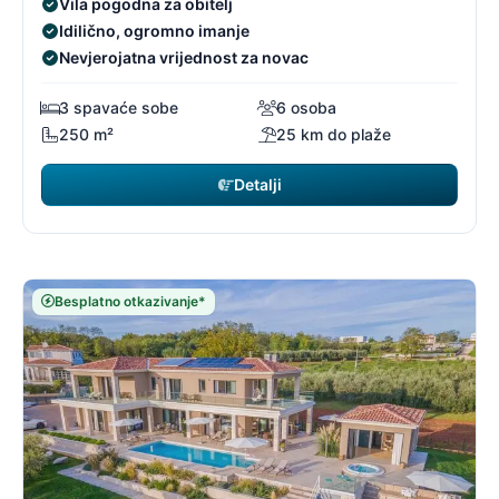
Vila pogodna za obitelj
Idilično, ogromno imanje
Nevjerojatna vrijednost za novac
3 spavaće sobe
6 osoba
250 m²
25 km do plaže
Detalji
Besplatno otkazivanje*