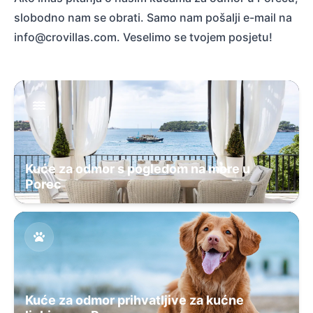
slobodno nam se obrati. Samo nam pošalji e-mail na
info@crovillas.com
. Veselimo se tvojem posjetu!
Kuće za odmor s pogledom na more u
Porec
Kuće za odmor prihvatljive za kućne