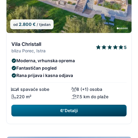
2.800 €
od
/ tjedan
12/96
1
Vila Christall
5
blizu Porec, Istra
Moderna, vrhunska oprema
Fantastičan pogled
Rana prijava i kasna odjava
4 spavaće sobe
8 (+1) osoba
220 m²
7.5 km do plaže
Detalji