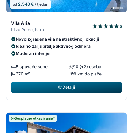
2.548 €
od
/ tjedan
9/96
9
Vila Aria
5
blizu Porec, Istra
Novoizgrađena vila na atraktivnoj lokaciji
Idealno za ljubitelje aktivnog odmora
Moderan interijer
5 spavaće sobe
10 (+2) osoba
370 m²
9 km do plaže
Detalji
Besplatno otkazivanje*