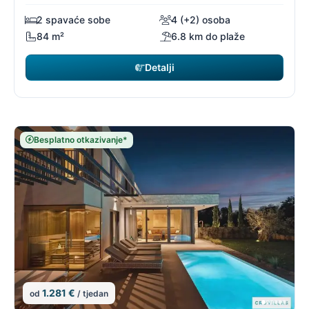
2 spavaće sobe
4 (+2) osoba
84 m²
6.8 km do plaže
Detalji
Besplatno otkazivanje*
1.281 €
od
/ tjedan