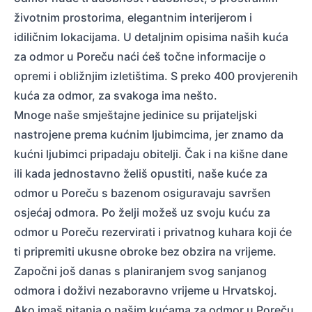
životnim prostorima, elegantnim interijerom i
idiličnim lokacijama. U detaljnim opisima naših kuća
za odmor u Poreču naći ćeš točne informacije o
opremi i obližnjim izletištima. S preko 400 provjerenih
kuća za odmor, za svakoga ima nešto.
Mnoge naše smještajne jedinice su prijateljski
nastrojene prema kućnim ljubimcima, jer znamo da
kućni ljubimci pripadaju obitelji. Čak i na kišne dane
ili kada jednostavno želiš opustiti, naše kuće za
odmor u Poreču s bazenom osiguravaju savršen
osjećaj odmora. Po želji možeš uz svoju kuću za
odmor u Poreču rezervirati i privatnog kuhara koji će
ti pripremiti ukusne obroke bez obzira na vrijeme.
Započni još danas s planiranjem svog sanjanog
odmora i doživi nezaboravno vrijeme u Hrvatskoj.
Ako imaš pitanja o našim kućama za odmor u Poreču,