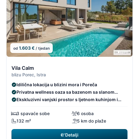
1.603 €
od
/ tjedan
7/96
7
Vila Calm
blizu Porec, Istra
Idilična lokacija u blizini mora i Poreča
Privatna wellness oaza sa bazenom sa slanom
vodom
Ekskluzivni vanjski prostor s ljetnom kuhinjom i
loungeom
3 spavaće sobe
6 osoba
132 m²
5 km do plaže
Detalji