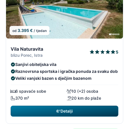
3.395 €
od
/ tjedan
1/96
1
Vila Naturavita
5
blizu Porec, Istra
Sanjivi obiteljska vila
Raznovrsna sportska i igračka ponuda za svaku dob
Veliki vanjski bazen s dječjim bazenom
6 spavaće sobe
10 (+2) osoba
370 m²
20 km do plaže
Detalji