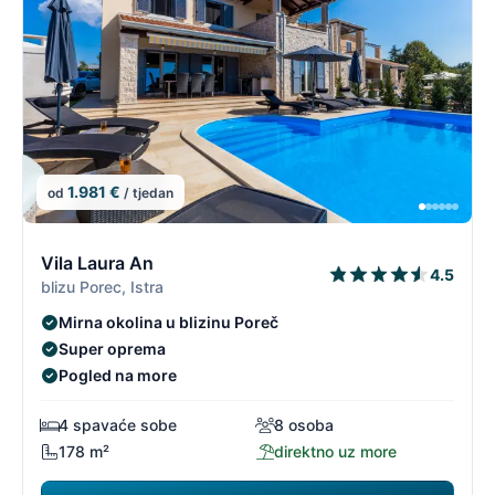
1.981 €
od
/ tjedan
10/96
1
Vila Laura An
4.5
blizu Porec, Istra
Mirna okolina u blizinu Poreč
Super oprema
Pogled na more
4 spavaće sobe
8 osoba
178 m²
direktno uz more