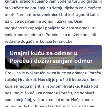
kultura, preporučujemo vam vođenu turu po gradu. Ili
što kažete na opuštajuću šetnju tijekom koje možete
otkriti šarmantne suvenirnice i butike? Ugodni kafići
uz ulice pozivaju na odmor i uživanje. Osim
mogućnosti kupanja i povijesnog centra grada, iz
vaše kuće za odmor u Poreču lako možete posjetiti
redovite događaje, koncerte i izložbe.
Unajmi kuću za odmor u
Poreču i doživi sanjani odmor
Crovillas je tvoj stručnjak za kuće za odmor u Poreču
i cijeloj Hrvatskoj. Naš cilj je pružiti ti kuće za odmor
koje se mogu mjeriti s ljepotom Hrvatske. Kada kod
nas unajmiš kuću za odmor u Poreču, ne dobivaš
samo smještaj, već privremeni dom. Naše kuće za
odmor nude ti udobnost i udobnost, s prostranim