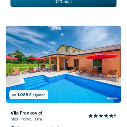
Detalji
1.085 €
od
/ tjedan
11/96
1
Vila Frankovici
5
blizu Porec, Istra