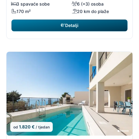
3 spavaće sobe
6 (+3) osoba
170 m²
20 km do plaže
Detalji
1.820 €
od
/ tjedan