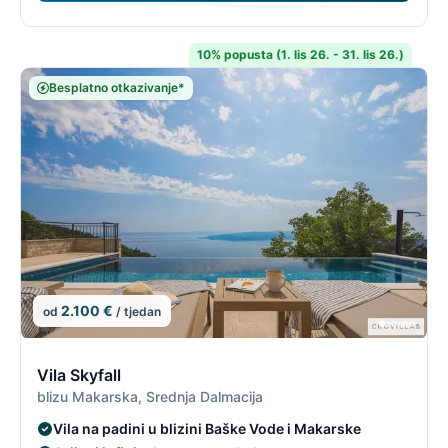
10% popusta (1. lis 26. - 31. lis 26.)
Besplatno otkazivanje*
2.100 €
od
/ tjedan
5/19
5
Vila Skyfall
blizu Makarska, Srednja Dalmacija
Vila na padini u blizini Baške Vode i Makarske