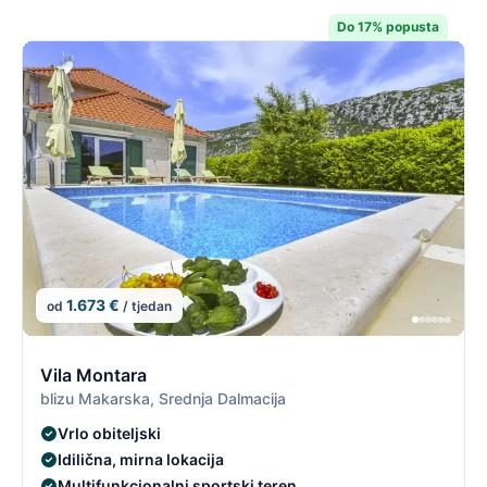
Do 17% popusta
1.673 €
od
/ tjedan
13/19
1
Vila Montara
blizu Makarska, Srednja Dalmacija
Vrlo obiteljski
Idilična, mirna lokacija
Multifunkcionalni sportski teren