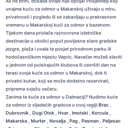
Ali ne brini, dosada ovdje nije opcija! Posjetitelji koji
unajme kuću za odmor u Makarskoj uživaju u miru,
privatnosti i pogledu ili se zabavljaju u prekrasnom
vremenu u Makarskoj kući za odmor s bazenom.
Tijekom dana privlače raznovrsne izletničke
destinacije u okolici poput povijesne stare gradske
jezgre, plaža i uvala te posjet prirodnom parku ili
hodočasničkom mjestu Vepric. Navečer možeš slaviti
u jednom od pulsirajućih klubova ili završiti dan na
terasi svoje kuće za odmor u Makarskoj, dok ti
privatni kuhar, koji se može dodatno rezervirati,
priprema svježu večeru.
Zanima te kuće za odmor u Dalmaciji? Nudimo kuće
za odmor iz sljedećih gradova u ovoj regiji:
Brac
,
Dubrovnik
,
Dugi Otok
,
Hvar
,
Imotski
,
Korcula
,
Makarska
,
Murter
,
Novalja
,
Pag
,
Pasman
,
Peljesac