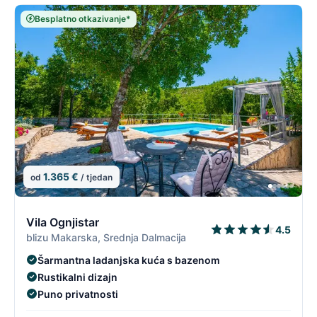
Besplatno otkazivanje*
1.365 €
od
/ tjedan
10/19
1
Vila Ognjistar
4.5
blizu Makarska, Srednja Dalmacija
Šarmantna ladanjska kuća s bazenom
Rustikalni dizajn
Puno privatnosti