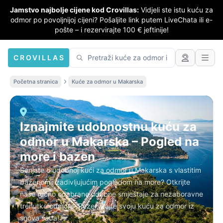
Jamstvo najbolje cijene kod Crovillas:
Vidjeli ste istu kuću za
odmor po povoljnijoj cijeni? Pošaljite link putem LiveChata ili e-
pošte – i rezervirajte 100 € jeftinije!
CROVILLAS
Početna stranica
Kuće za odmor u Makarska
Iznajmite udobnostnu kuću za
odmor u Makarska – Pogled na
more i bazen
Sanjate o udobnoj kući za odmor u Makarska s vlastitim
bazenom i zadivljujućim pogledom na more? Otkrijte
naše ručno odabrane udobne smještaje za nezaboravne
trenutke odmora. Rezervirajte svoju kuću za odmor iz
snova sada!