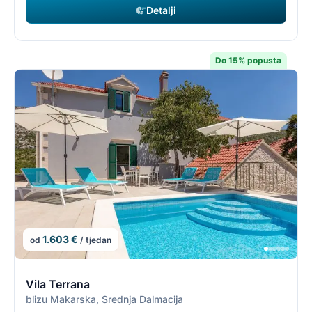
Detalji
Do 15% popusta
1.603 €
od
/ tjedan
8/19
8
Vila Terrana
blizu Makarska, Srednja Dalmacija