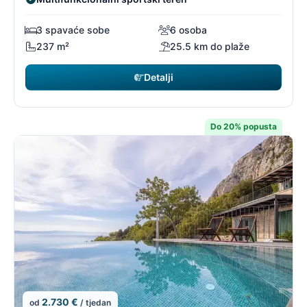
3 spavaće sobe
6 osoba
237 m²
25.5 km do plaže
Detalji
Do 20% popusta
2.730 €
od
/ tjedan