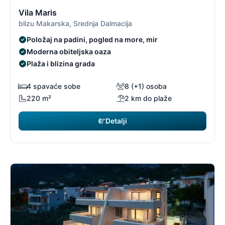
11/19
1
Vila Maris
blizu Makarska, Srednja Dalmacija
Položaj na padini, pogled na more, mir
Moderna obiteljska oaza
Plaža i blizina grada
4 spavaće sobe
8 (+1) osoba
220 m²
2 km do plaže
Detalji