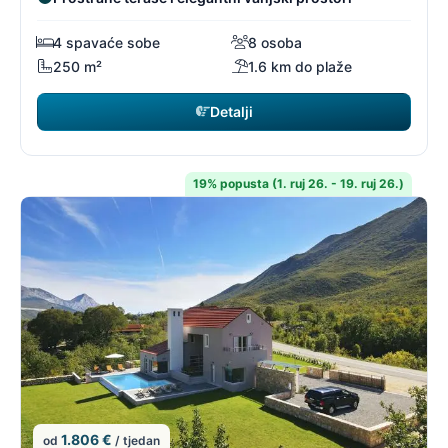
4 spavaće sobe
8 osoba
250 m²
1.6 km do plaže
Detalji
19% popusta (1. ruj 26. - 19. ruj 26.)
1.806 €
od
/ tjedan