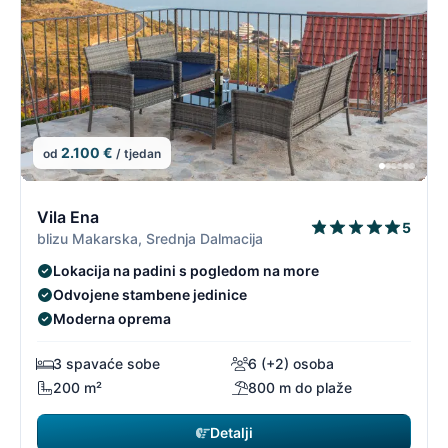
2.100 €
od
/ tjedan
15/19
1
Vila Ena
5
blizu Makarska, Srednja Dalmacija
Lokacija na padini s pogledom na more
Odvojene stambene jedinice
Moderna oprema
3 spavaće sobe
6 (+2) osoba
200 m²
800 m do plaže
Detalji