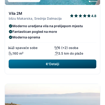
14/19
1
Vila 2M
4.8
blizu Makarska, Srednja Dalmacija
Moderno uredjena vila na prelijepom mjestu
Fantastican pogled na more
Moderna oprema
3 spavaće sobe
6 (+2) osoba
160 m²
3.5 km do plaže
Detalji