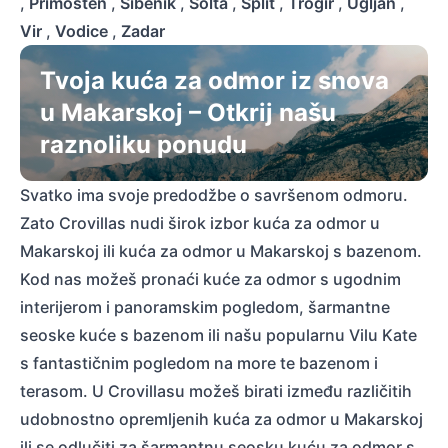
,
Primosten
,
Sibenik
,
Solta
,
Split
,
Trogir
,
Ugljan
,
Vir
,
Vodice
,
Zadar
Tvoja kuća za odmor iz snova
u Makarskoj – Otkrij našu
raznoliku ponudu
Svatko ima svoje predodžbe o savršenom odmoru.
Zato Crovillas nudi širok izbor kuća za odmor u
Makarskoj ili kuća za odmor u Makarskoj s bazenom.
Kod nas možeš pronaći kuće za odmor s ugodnim
interijerom i panoramskim pogledom, šarmantne
seoske kuće s bazenom ili našu popularnu Vilu Kate
s fantastičnim pogledom na more te bazenom i
terasom. U Crovillasu možeš birati između različitih
udobnostno opremljenih kuća za odmor u Makarskoj
ili se odlučiti za šarmantnu seosku kuću za odmor s