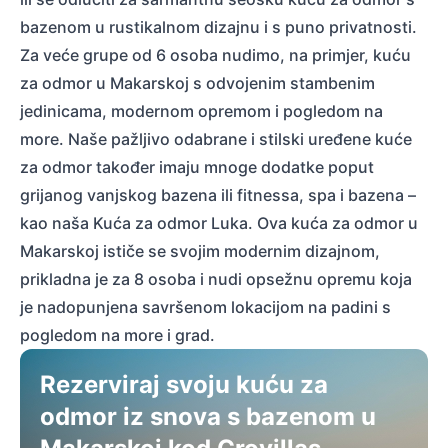
bazenom u rustikalnom dizajnu i s puno privatnosti.
Za veće grupe od 6 osoba nudimo, na primjer, kuću
za odmor u Makarskoj s odvojenim stambenim
jedinicama, modernom opremom i pogledom na
more. Naše pažljivo odabrane i stilski uređene kuće
za odmor također imaju mnoge dodatke poput
grijanog vanjskog bazena ili fitnessa, spa i bazena –
kao naša Kuća za odmor Luka. Ova kuća za odmor u
Makarskoj ističe se svojim modernim dizajnom,
prikladna je za 8 osoba i nudi opsežnu opremu koja
je nadopunjena savršenom lokacijom na padini s
pogledom na more i grad.
Rezerviraj svoju kuću za
odmor iz snova s bazenom u