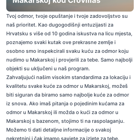
Makarskoj kod Crovillas
Tvoj odmor, tvoje opuštanje i tvoje zadovoljstvo su
naš prioritet. Kao dugogodišnji entuzijasti za
Hrvatsku s više od 10 godina iskustva na licu mjesta,
poznajemo svaki kutak ove prekrasne zemlje i
osobno smo inspekcirali svaku kuću za odmor koju
nudimo u Makarskoj i provjerili za tebe. Samo najbolji
objekti su uključeni u naš program.
Zahvaljujući našim visokim standardima za lokaciju i
kvalitetu svake kuće za odmor u Makarskoj, možeš
biti siguran da biramo samo najbolje kuće za odmor
iz snova. Ako imaš pitanja o pojedinim kućama za
odmor u Makarskoj ili možda o kući za odmor u
Makarskoj s bazenom, stojimo ti na raspolaganju.
Možemo ti dati detaljne informacije o svakoj
nekretnini i čak imamo savjete za izlete za tebe.