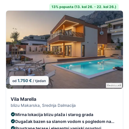
13% popusta (13. kol 26. - 22. kol 26.)
1.750 €
od
/ tjedan
2/19
2
Vila Marella
blizu Makarska, Srednja Dalmacija
Mirna lokacija blizu plaža i starog grada
Dugačak bazen sa slanom vodom s pogledom na
more
Prostrane terase i elegantni vanjski prostori