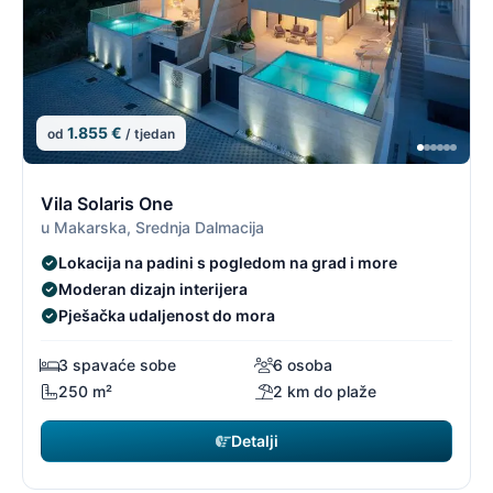
1.855 €
od
/ tjedan
12/19
1
Vila Solaris One
u Makarska, Srednja Dalmacija
Lokacija na padini s pogledom na grad i more
Moderan dizajn interijera
Pješačka udaljenost do mora
3 spavaće sobe
6 osoba
250 m²
2 km do plaže
Detalji