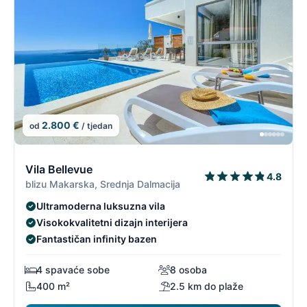
2.800 €
od
/ tjedan
7/19
7
Vila Bellevue
4.8
blizu Makarska, Srednja Dalmacija
Ultramoderna luksuzna vila
Visokokvalitetni dizajn interijera
Fantastičan infinity bazen
4 spavaće sobe
8 osoba
400 m²
2.5 km do plaže