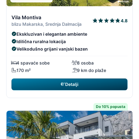
3/19
3
Vila Montiva
4.8
blizu Makarska, Srednja Dalmacija
Ekskluzivan i elegantan ambiente
Idilična ruralna lokacija
Velikodušno grijani vanjski bazen
4 spavaće sobe
8 osoba
170 m²
9 km do plaže
Detalji
Do 10% popusta