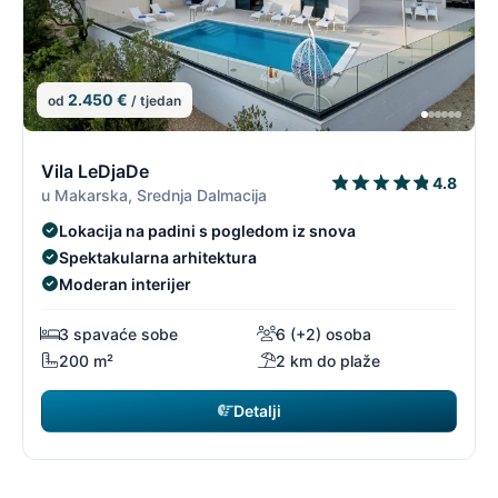
2.450 €
od
/ tjedan
9/19
9
Vila LeDjaDe
4.8
u Makarska, Srednja Dalmacija
Lokacija na padini s pogledom iz snova
Spektakularna arhitektura
Moderan interijer
3 spavaće sobe
6 (+2) osoba
200 m²
2 km do plaže
Detalji