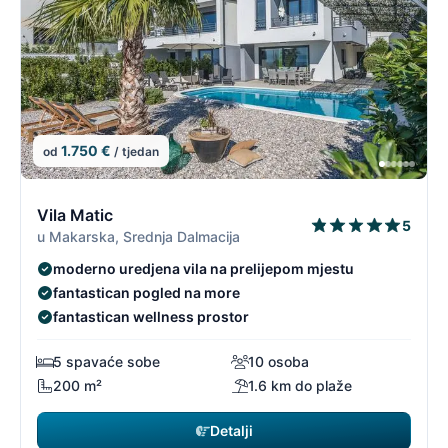
1.750 €
od
/ tjedan
4/19
4
Vila Matic
5
u Makarska, Srednja Dalmacija
moderno uredjena vila na prelijepom mjestu
fantastican pogled na more
fantastican wellness prostor
5 spavaće sobe
10 osoba
200 m²
1.6 km do plaže
Detalji