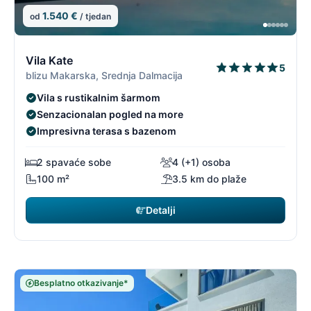
1.540 €
od
/ tjedan
6/19
6
Vila Kate
5
blizu Makarska, Srednja Dalmacija
Vila s rustikalnim šarmom
Senzacionalan pogled na more
Impresivna terasa s bazenom
2 spavaće sobe
4 (+1) osoba
100 m²
3.5 km do plaže
Detalji
Besplatno otkazivanje*