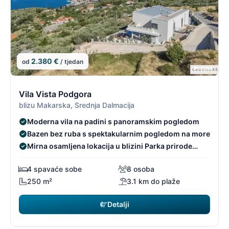
2.380 €
od
/ tjedan
1/19
1
Vila Vista Podgora
blizu Makarska, Srednja Dalmacija
Moderna vila na padini s panoramskim pogledom
Bazen bez ruba s spektakularnim pogledom na more
Mirna osamljena lokacija u blizini Parka prirode
Biokovo
4 spavaće sobe
8 osoba
250 m²
3.1 km do plaže
Detalji