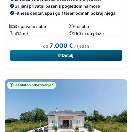
Grijani privatni bazen s pogledom na more
Fitness centar, spa i golf teren odmah pokraj njega
3 spavaće sobe
6 osoba
414 m²
250 m do plaže
7.000 €
od
/ tjedan
Detalji
Besplatno otkazivanje*