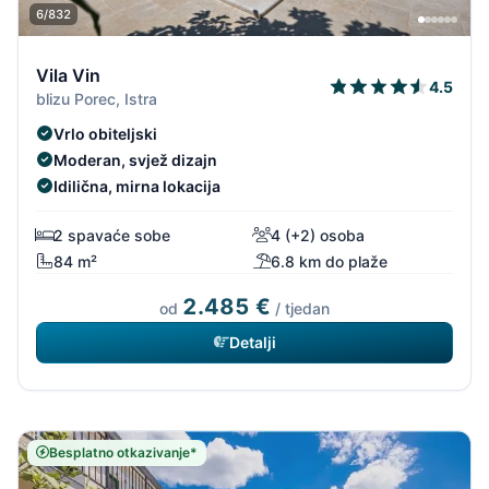
6/832
Vila Vin
4.5
blizu Porec, Istra
Vrlo obiteljski
Moderan, svjež dizajn
Idilična, mirna lokacija
2 spavaće sobe
4 (+2) osoba
84 m²
6.8 km do plaže
2.485 €
od
/ tjedan
Detalji
Besplatno otkazivanje*