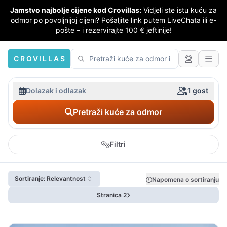
Jamstvo najbolje cijene kod Crovillas:
Vidjeli ste istu kuću za
odmor po povoljnijoj cijeni? Pošaljite link putem LiveChata ili e-
pošte – i rezervirajte 100 € jeftinije!
CROVILLAS
Dolazak i odlazak
1 gost
Pretraži kuće za odmor
Filtri
Sortiranje: Relevantnost
Napomena o sortiranju
Stranica 2