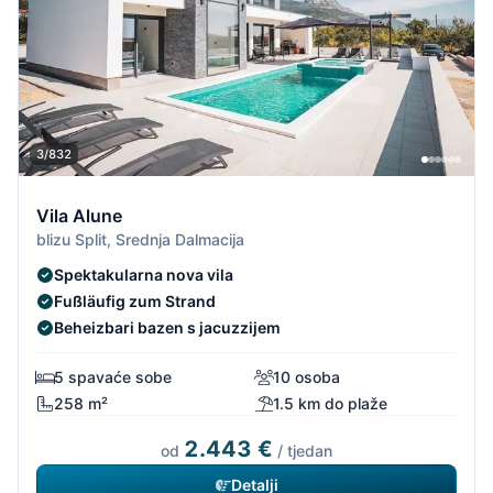
3/832
Vila Alune
blizu Split, Srednja Dalmacija
Spektakularna nova vila
Fußläufig zum Strand
Beheizbari bazen s jacuzzijem
5 spavaće sobe
10 osoba
258 m²
1.5 km do plaže
2.443 €
od
/ tjedan
Detalji