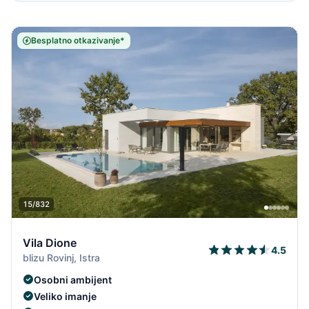
Besplatno otkazivanje*
15/832
Vila Dione
4.5
blizu Rovinj, Istra
Osobni ambijent
Veliko imanje