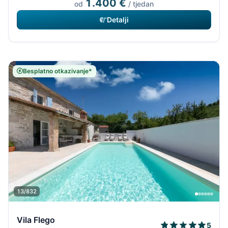
1.400 €
od
/ tjedan
Detalji
Besplatno otkazivanje*
13/832
Vila Flego
5