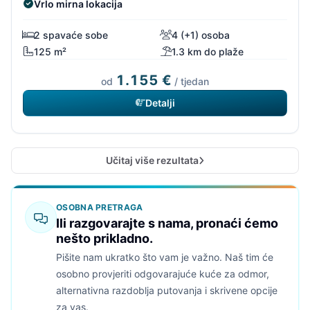
Vrlo mirna lokacija
2 spavaće sobe
4 (+1) osoba
125 m²
1.3 km do plaže
1.155 €
od
/ tjedan
Detalji
Učitaj više rezultata
OSOBNA PRETRAGA
Ili razgovarajte s nama, pronaći ćemo
nešto prikladno.
Pišite nam ukratko što vam je važno. Naš tim će
osobno provjeriti odgovarajuće kuće za odmor,
alternativna razdoblja putovanja i skrivene opcije
za vas.