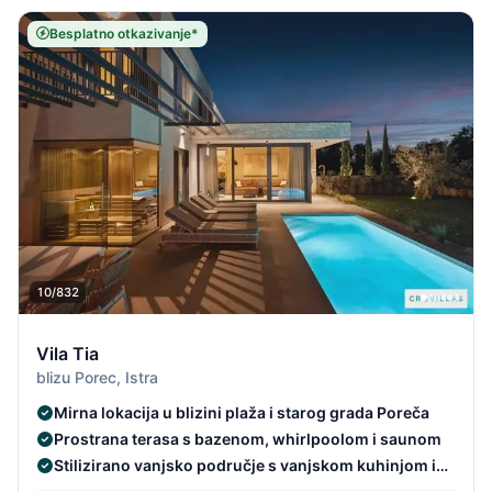
Besplatno otkazivanje*
10/832
Vila Tia
blizu Porec, Istra
Mirna lokacija u blizini plaža i starog grada Poreča
Prostrana terasa s bazenom, whirlpoolom i saunom
Stilizirano vanjsko područje s vanjskom kuhinjom i
lounge zonom