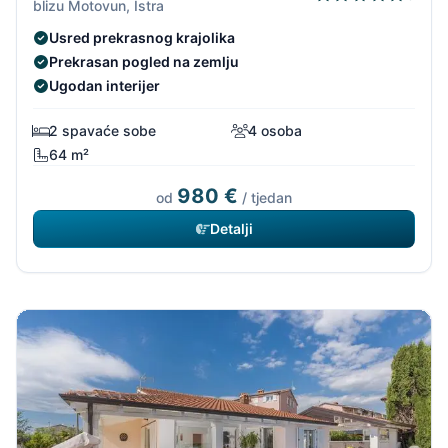
blizu Motovun, Istra
Usred prekrasnog krajolika
Prekrasan pogled na zemlju
Ugodan interijer
2 spavaće sobe
4 osoba
64 m²
980 €
od
/ tjedan
Detalji