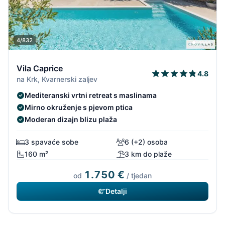
4/832
Vila Caprice
4.8
na Krk, Kvarnerski zaljev
Mediteranski vrtni retreat s maslinama
Mirno okruženje s pjevom ptica
Moderan dizajn blizu plaža
3 spavaće sobe
6 (+2) osoba
160 m²
3 km do plaže
1.750 €
od
/ tjedan
Detalji