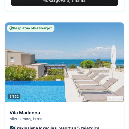
Razgovaraj s nama
Besplatno otkazivanje*
8/832
Vila Madonna
blizu Umag, Istra
Ekskluzivna lokacija u resortu s 5 zvjezdica