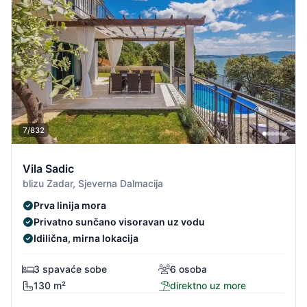
7/832
Vila Sadic
blizu Zadar, Sjeverna Dalmacija
Prva linija mora
Privatno sunčano visoravan uz vodu
Idilična, mirna lokacija
3 spavaće sobe
6 osoba
130 m²
direktno uz more