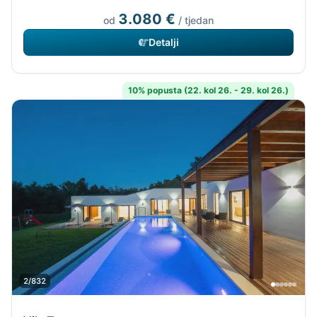
3.080 €
od
/ tjedan
Detalji
10% popusta (22. kol 26. - 29. kol 26.)
2/832