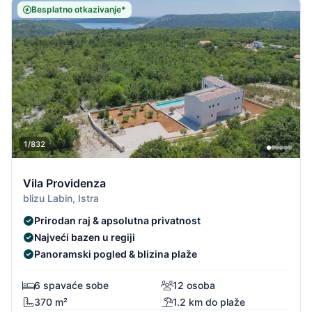
Besplatno otkazivanje*
1/832
Vila Providenza
blizu Labin, Istra
Prirodan raj & apsolutna privatnost
Najveći bazen u regiji
Panoramski pogled & blizina plaže
6 spavaće sobe
12 osoba
370 m²
1.2 km do plaže