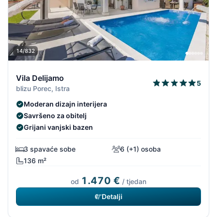
14/832
Vila Delijamo
5
blizu Porec, Istra
Moderan dizajn interijera
Savršeno za obitelj
Grijani vanjski bazen
3 spavaće sobe
6 (+1) osoba
136 m²
1.470 €
od
/ tjedan
Detalji