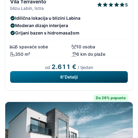
Vila Terravento
5
blizu Labin, Istra
Idilična lokacija u blizini Labina
Moderan dizajn interijera
Grijani bazen s hidromasažom
5 spavaće sobe
10 osoba
350 m²
6 km do plaže
2.611 €
od
/ tjedan
Detalji
Do 26% popusta