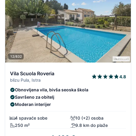
12/832
Vila Scuola Roveria
4.8
blizu Pula, Istra
Obnovljena vila, bivša seoska škola
Savršeno za obitelj
Moderan interijer
4 spavaće sobe
10 (+2) osoba
250 m²
9.8 km do plaže