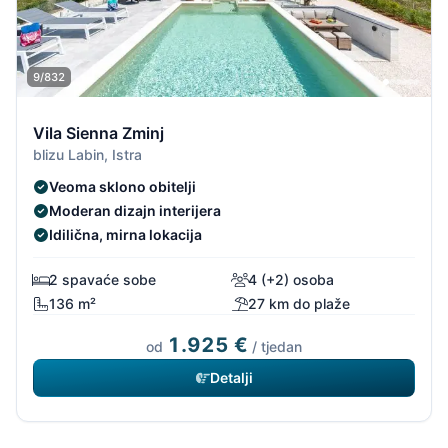
9/832
Vila Sienna Zminj
blizu Labin, Istra
Veoma sklono obitelji
Moderan dizajn interijera
Idilična, mirna lokacija
2 spavaće sobe
4 (+2) osoba
136 m²
27 km do plaže
1.925 €
od
/ tjedan
Detalji