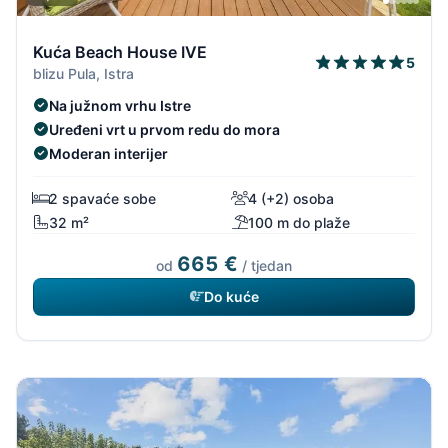
Kuća Beach House IVE
5
blizu Pula, Istra
Na južnom vrhu Istre
Uređeni vrt u prvom redu do mora
Moderan interijer
2 spavaće sobe
4 (+2) osoba
32 m²
100 m do plaže
665 €
od
/ tjedan
Do kuće