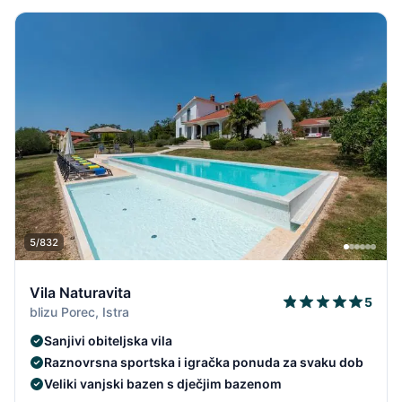
5/832
Vila Naturavita
5
blizu Porec, Istra
Sanjivi obiteljska vila
Raznovrsna sportska i igračka ponuda za svaku dob
Veliki vanjski bazen s dječjim bazenom