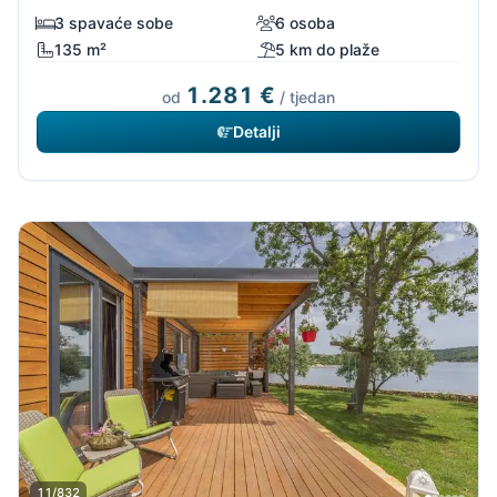
3 spavaće sobe
6 osoba
135 m²
5 km do plaže
1.281 €
od
/ tjedan
Detalji
11/832