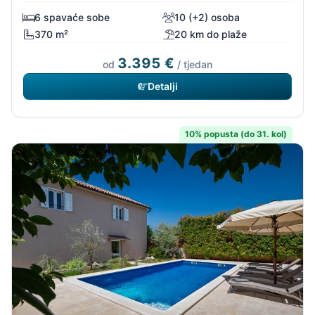
6 spavaće sobe
10 (+2) osoba
370 m²
20 km do plaže
3.395 €
od
/ tjedan
Detalji
10% popusta (do 31. kol)