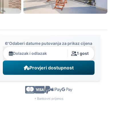
Odaberi datume putovanja za prikaz cijena
Dolazak i odlazak
1 gost
Provjeri dostupnost
+ Bankovni prijenos