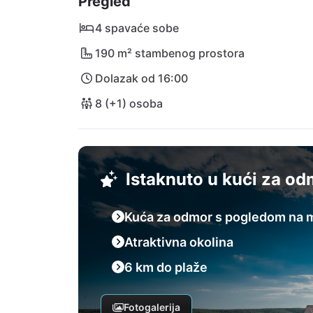
Pregled
4 spavaće sobe
190 m² stambenog prostora
Dolazak od 16:00
8 (+1) osoba
Istaknuto u kući za o
Kuća za odmor s pogledom na 
Atraktivna okolina
6 km do plaže
Fotogalerija