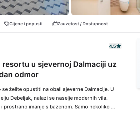
Cijene i popusti
Zauzetost / Dostupnost
4.5
resortu u sjevernoj Dalmaciji uz
odan odmor
se želite opustiti na obali sjeverne Dalmacije. U 
lju Debeljak, nalazi se naselje modernih vila. 
 i prostrano imanje s bazenom. Samo nekoliko 
nim plažama i puno odličnih igrališta za djecu! 
urava savršenu dostupnost vile, dok je poznati 