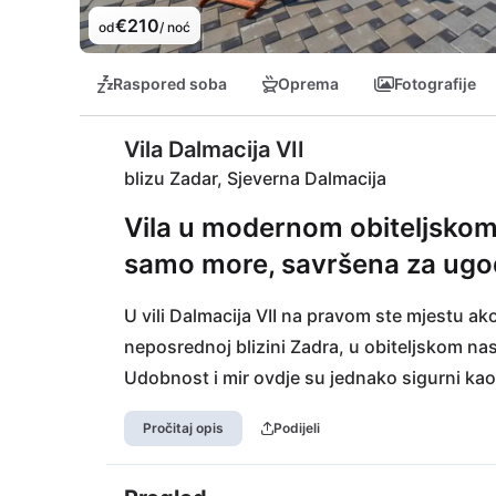
€210
od
/ noć
Raspored soba
Oprema
Fotografije
Vila Dalmacija VII
blizu Zadar, Sjeverna Dalmacija
Vila u modernom obiteljskom 
samo more, savršena za ug
U vili Dalmacija VII na pravom ste mjestu ako 
neposrednoj blizini Zadra, u obiteljskom nase
Udobnost i mir ovdje su jednako sigurni kao
kilometara dalje je mjesto Sukošan s prekras
Pročitaj opis
Podijeli
Zračna luka koja je udaljena samo 9 km osig
grad Zadar udaljen samo 16 km.