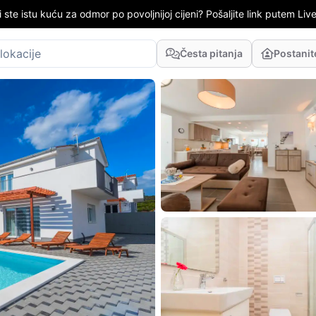
i ste istu kuću za odmor po povoljnijoj cijeni? Pošaljite link putem LiveC
Česta pitanja
Postani