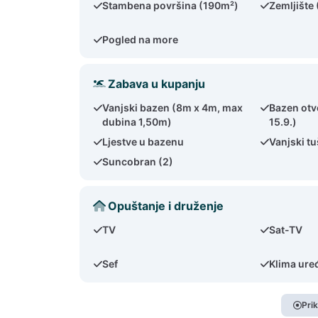
Stambena površina (190m²)
Zemljište
Pogled na more
Zabava u kupanju
Vanjski bazen (8m x 4m, max
Bazen otv
dubina 1,50m)
15.9.)
Ljestve u bazenu
Vanjski tu
Suncobran (2)
Opuštanje i druženje
TV
Sat-TV
Sef
Klima uređ
Pri