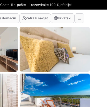
hata ili e-pošte – i rezervirajte 100 € jeftinije!
te domaćin
Zatraži savjet
Hrvatski