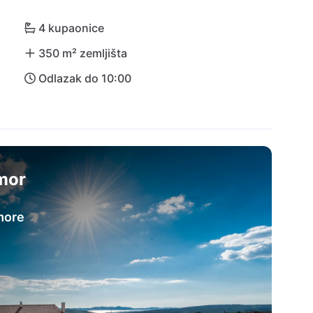
4 kupaonice
350 m² zemljišta
Odlazak do 10:00
dmor
more