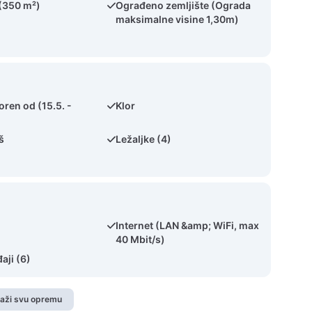
 (350 m²)
Ograđeno zemljište (Ograda
maksimalne visine 1,30m)
oren od (15.5. -
Klor
š
Ležaljke (4)
Internet (LAN &amp; WiFi, max
40 Mbit/s)
aji (6)
kaži svu opremu