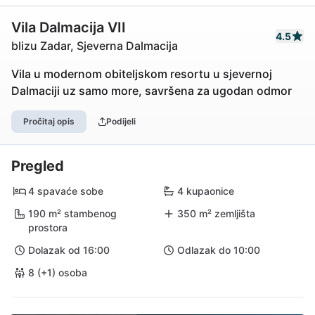
Vila Dalmacija VII
4.5
blizu Zadar, Sjeverna Dalmacija
Vila u modernom obiteljskom resortu u sjevernoj
Dalmaciji uz samo more, savršena za ugodan odmor
Pročitaj opis
Podijeli
Pregled
4 spavaće sobe
4 kupaonice
190 m² stambenog
350 m² zemljišta
prostora
Dolazak od 16:00
Odlazak do 10:00
8 (+1) osoba