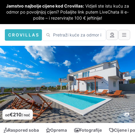
Jamstvo najbolje cijene kod Crovillas:
Vidjeli ste istu kuću za
odmor po povoljnijoj cijeni? Pošaljite link putem LiveChata ili e-
pošte – i rezervirajte 100 € jeftinije!
CROVILLAS
€210
od
/ noć
Raspored soba
Oprema
Fotografije
Cijene i p