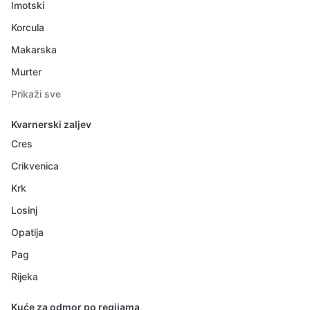
Imotski
Korcula
Makarska
Murter
Prikaži sve
Kvarnerski zaljev
Cres
Crikvenica
Krk
Losinj
Opatija
Pag
Rijeka
Kuće za odmor po regijama