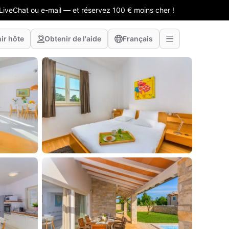
LiveChat ou e-mail — et réservez 100 € moins cher !
ir hôte
Obtenir de l'aide
Français