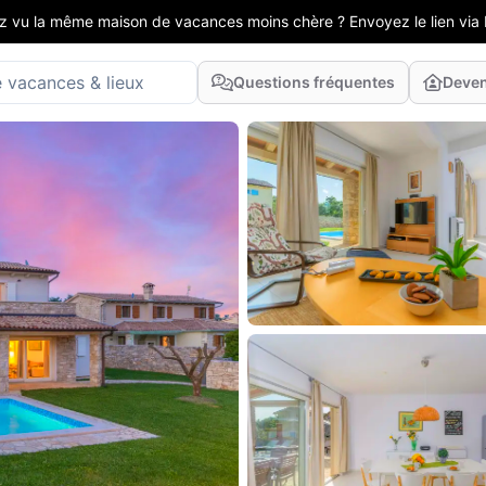
z vu la même maison de vacances moins chère ? Envoyez le lien via 
Questions fréquentes
Deven