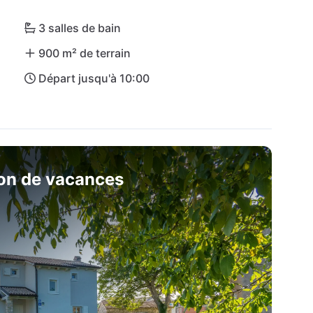
 à disposition.
3 salles de bain
900 m² de terrain
Départ jusqu'à 10:00
son de vacances