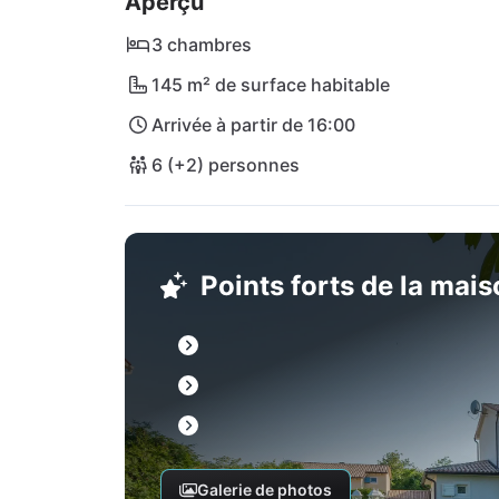
Aperçu
choix de plages aux caractéristiques variées
3 chambres
145 m² de surface habitable
Arrivée à partir de 16:00
6 (+2) personnes
Points forts de la mai
Galerie de photos