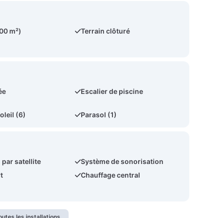
900 m²)
Terrain clôturé
ée
Escalier de piscine
oleil (6)
Parasol (1)
 par satellite
Système de sonorisation
t
Chauffage central
outes les installations