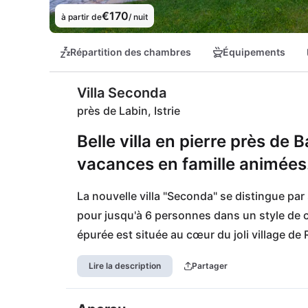
€170
à partir de
/ nuit
Répartition des chambres
Équipements
Villa Seconda
près de Labin, Istrie
Belle villa en pierre près de 
vacances en famille animées
La nouvelle villa "Seconda" se distingue par
pour jusqu'à 6 personnes dans un style de co
épurée est située au cœur du joli village de R
commerces de proximité dans le village. La v
Lire la description
Partager
villes telles que Barban, Svetvinčenat ou Žmi
location. L'aéroport de Pula est situé à 30 