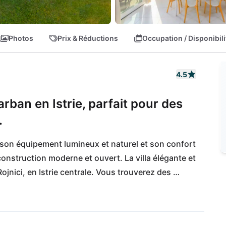
Photos
Prix & Réductions
Occupation / Disponibili
4.5
Barban en Istrie, parfait pour des
.
 son équipement lumineux et naturel et son confort 
nstruction moderne et ouvert. La villa élégante et 
ojnici, en Istrie centrale. Vous trouverez des 
illa n'est qu'à quelques kilomètres de grandes 
nj et peut être facilement atteinte en voiture de 
km. Pour une journée à la plage, vous avez un grand 