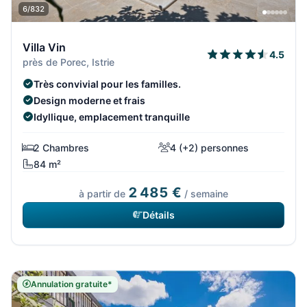
6/832
Villa Vin
4.5
près de Porec, Istrie
Très convivial pour les familles.
Design moderne et frais
Idyllique, emplacement tranquille
2 Chambres
4 (+2) personnes
84 m²
2 485 €
à partir de
/ semaine
Détails
Annulation gratuite*