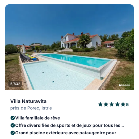
5/832
Villa Naturavita
5
près de Porec, Istrie
Villa familiale de rêve
Offre diversifiée de sports et de jeux pour tous les
âges
Grand piscine extérieure avec pataugeoire pour
enfants.