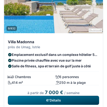
9/832
Villa Madonna
près de Umag, Istrie
Emplacement exclusif dans un complexe hôtelier 5
étoiles
Piscine privée chauffée avec vue sur la mer
Salle de fitness, spa et terrain de golf juste à côté
3 Chambres
6 personnes
414 m²
250 m à la plage
7 000 €
à partir de
/ semaine
Détails