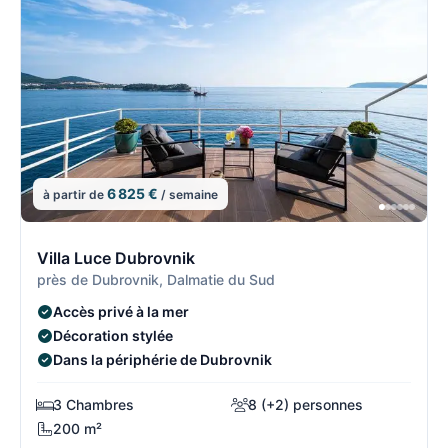
6 825 €
à partir de
/ semaine
7/8
7
Villa Luce Dubrovnik
près de Dubrovnik, Dalmatie du Sud
Accès privé à la mer
Décoration stylée
Dans la périphérie de Dubrovnik
3 Chambres
8 (+2) personnes
200 m²