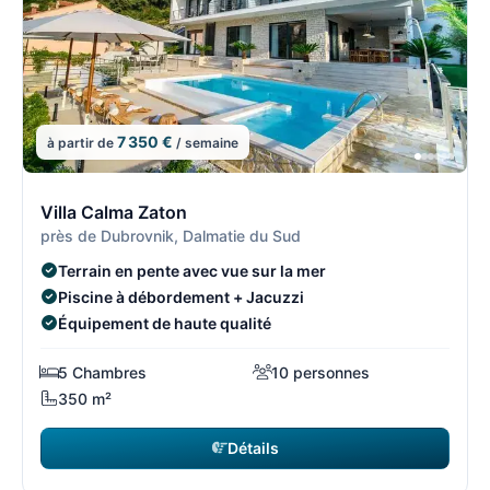
7 350 €
à partir de
/ semaine
4/8
4
Villa Calma Zaton
près de Dubrovnik, Dalmatie du Sud
Terrain en pente avec vue sur la mer
Piscine à débordement + Jacuzzi
Équipement de haute qualité
5 Chambres
10 personnes
350 m²
Détails