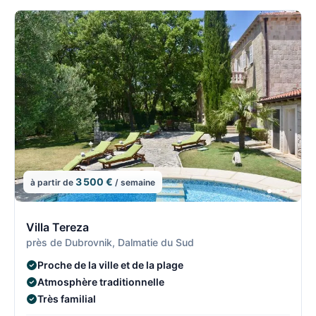
3 500 €
à partir de
/ semaine
2/8
2
Villa Tereza
près de Dubrovnik, Dalmatie du Sud
Proche de la ville et de la plage
Atmosphère traditionnelle
Très familial