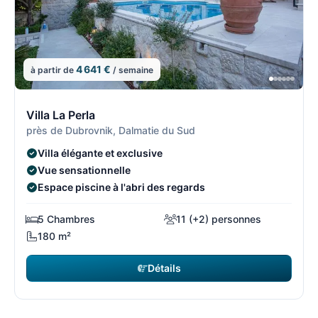
4 641 €
à partir de
/ semaine
1/8
1
Villa La Perla
près de Dubrovnik, Dalmatie du Sud
Villa élégante et exclusive
Vue sensationnelle
Espace piscine à l'abri des regards
5 Chambres
11 (+2) personnes
180 m²
Détails