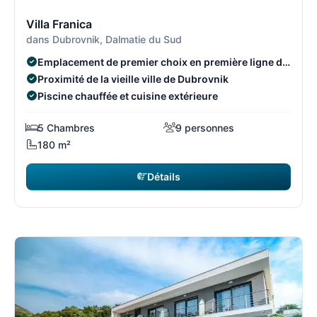
3/8
3
Villa Franica
dans Dubrovnik, Dalmatie du Sud
Emplacement de premier choix en première ligne de
mer
Proximité de la vieille ville de Dubrovnik
Piscine chauffée et cuisine extérieure
5 Chambres
9 personnes
180 m²
Détails