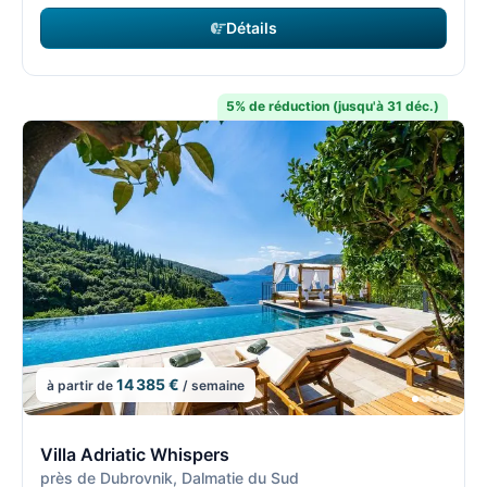
Détails
5% de réduction (jusqu'à 31 déc.)
14 385 €
à partir de
/ semaine
8/8
8
Villa Adriatic Whispers
près de Dubrovnik, Dalmatie du Sud