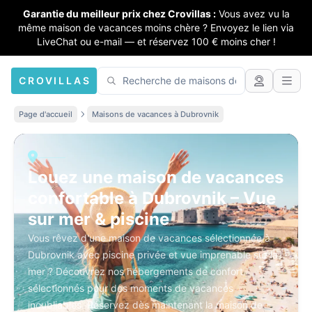
Garantie du meilleur prix chez Crovillas :
Vous avez vu la
même maison de vacances moins chère ? Envoyez le lien via
LiveChat ou e-mail — et réservez 100 € moins cher !
CROVILLAS
Page d'accueil
Maisons de vacances à Dubrovnik
Louez une maison de vacances
confortable à Dubrovnik – Vue
sur mer & piscine
Vous rêvez d'une maison de vacances sélectionnée à
Dubrovnik avec piscine privée et vue imprenable sur la
mer ? Découvrez nos hébergements de confort
sélectionnés pour des moments de vacances
inoubliables. Réservez dès maintenant la maison de