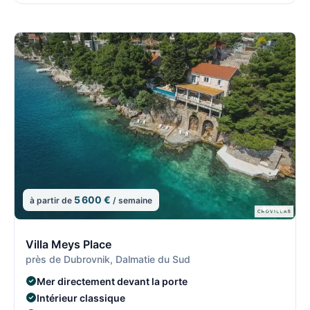
5 600 €
à partir de
/ semaine
5/8
5
Villa Meys Place
près de Dubrovnik, Dalmatie du Sud
Mer directement devant la porte
Intérieur classique