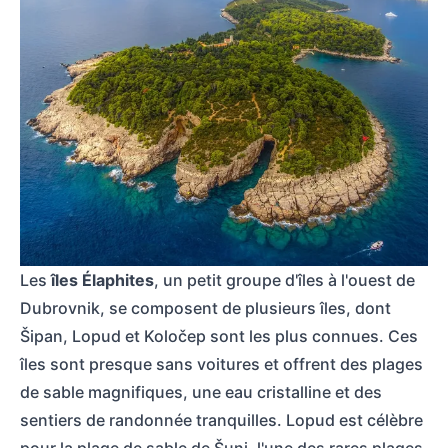
Vue aérienne de l'île de Lokrum devant Dubrovnik, entourée d'une eau clair
Les
îles Élaphites
, un petit groupe d'îles à l'ouest de
Dubrovnik, se composent de plusieurs îles, dont
Šipan, Lopud et Koločep sont les plus connues. Ces
îles sont presque sans voitures et offrent des plages
de sable magnifiques, une eau cristalline et des
sentiers de randonnée tranquilles. Lopud est célèbre
pour la plage de sable de Šunj, l'une des rares plages