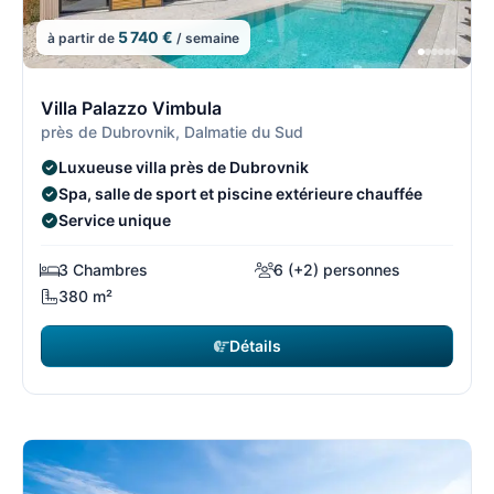
5 740 €
à partir de
/ semaine
6/8
6
Villa Palazzo Vimbula
près de Dubrovnik, Dalmatie du Sud
Luxueuse villa près de Dubrovnik
Spa, salle de sport et piscine extérieure chauffée
Service unique
3 Chambres
6 (+2) personnes
380 m²
Détails