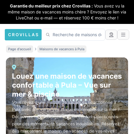
Garantie du meilleur prix chez Crovillas :
Vous avez vu la
même maison de vacances moins chère ? Envoyez le lien via
LiveChat ou e-mail — et réservez 100 € moins cher !
CROVILLAS
Page d'accueil
Maisons de vacances à Pula
Louez une maison de vacances
confortable à Pula – Vue sur
mer & piscine
Vous rêvez d'une maison de vacances sélectionnée à
Pula avec piscine privée et vue imprenable sur la mer ?
Découvrez nos hébergements de confort sélectionnés
pour des moments de vacances inoubliables. Réservez
dès maintenant la maison de vacances de vos rêves !