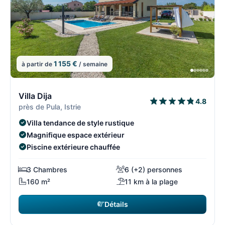
1 155 €
à partir de
/ semaine
10/108
1
Villa Dija
4.8
près de Pula, Istrie
Villa tendance de style rustique
Magnifique espace extérieur
Piscine extérieure chauffée
3 Chambres
6 (+2) personnes
160 m²
11 km à la plage
Détails