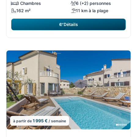
3 Chambres
6 (+2) personnes
162 m²
11 km à la plage
Détails
1 995 €
à partir de
/ semaine
6/108
6