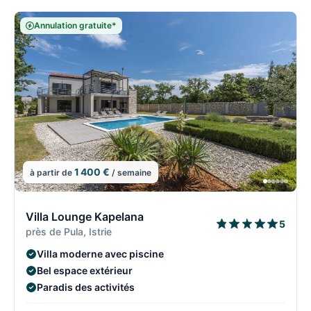
Annulation gratuite*
1 400 €
à partir de
/ semaine
5/108
5
Villa Lounge Kapelana
5
près de Pula, Istrie
Villa moderne avec piscine
Bel espace extérieur
Paradis des activités