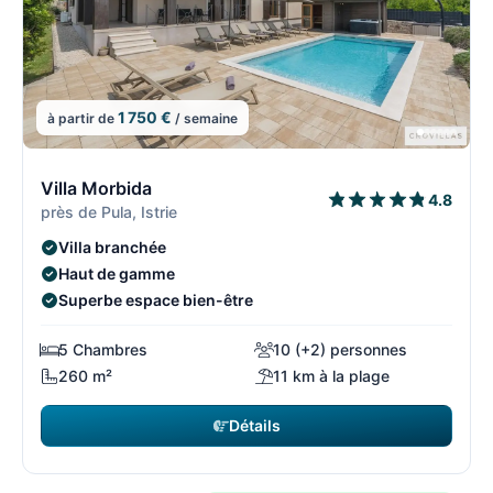
1 750 €
à partir de
/ semaine
7/108
7
Villa Morbida
4.8
près de Pula, Istrie
Villa branchée
Haut de gamme
Superbe espace bien-être
5 Chambres
10 (+2) personnes
260 m²
11 km à la plage
Détails