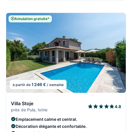
Annulation gratuite*
1 246 €
à partir de
/ semaine
11/108
1
Villa Stoje
4.8
près de Pula, Istrie
Emplacement calme et central.
Décoration élégante et confortable.