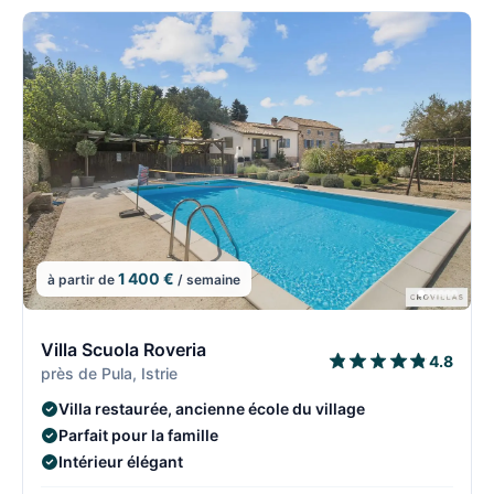
1 400 €
à partir de
/ semaine
2/108
2
Villa Scuola Roveria
4.8
près de Pula, Istrie
Villa restaurée, ancienne école du village
Parfait pour la famille
Intérieur élégant