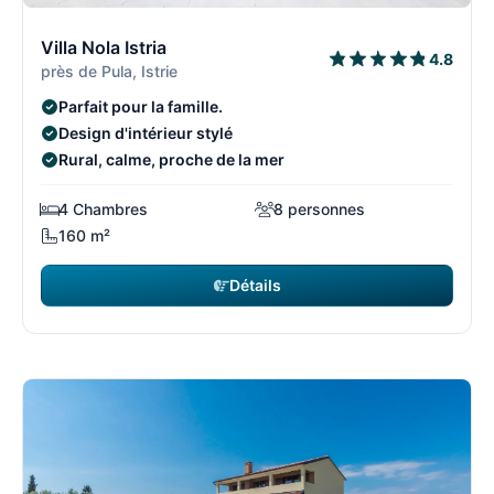
9/108
9
Villa Nola Istria
4.8
près de Pula, Istrie
Parfait pour la famille.
Design d'intérieur stylé
Rural, calme, proche de la mer
4 Chambres
8 personnes
160 m²
Détails