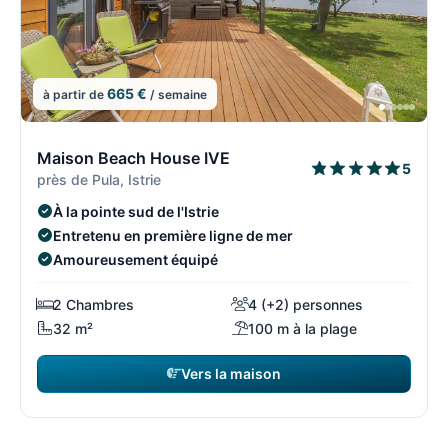
665 €
à partir de
/ semaine
1/108
1
Maison Beach House IVE
5
près de Pula, Istrie
À la pointe sud de l'Istrie
Entretenu en première ligne de mer
Amoureusement équipé
2 Chambres
4 (+2) personnes
32 m²
100 m à la plage
Vers la maison