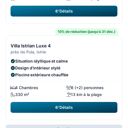
Détails
2 170 €
à partir de
/ semaine
10% de réduction (jusqu'à 31 déc.)
15/108
1
Villa Istrian Luxe 4
près de Pula, Istrie
Situation idyllique et calme
Design d'intérieur stylé
Piscine extérieure chauffée
4 Chambres
8 (+2) personnes
330 m²
13 km à la plage
Détails