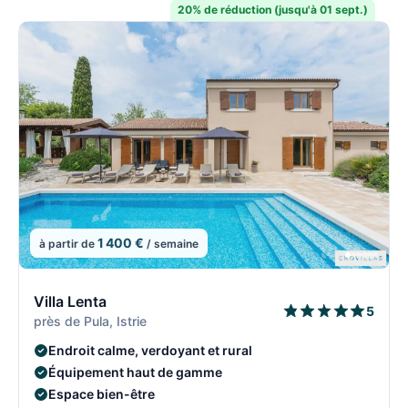
20% de réduction (jusqu'à 01 sept.)
1 400 €
à partir de
/ semaine
8/108
8
Villa Lenta
5
près de Pula, Istrie
Endroit calme, verdoyant et rural
Équipement haut de gamme
Espace bien-être