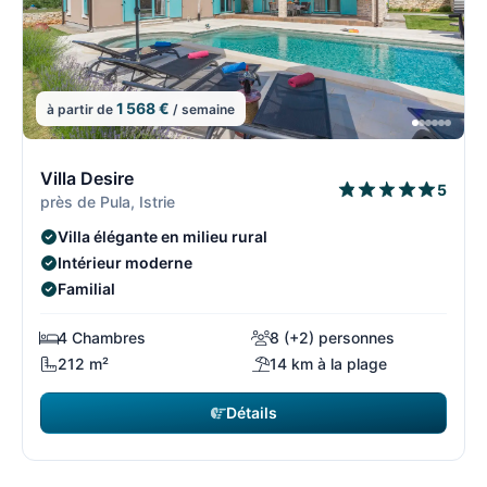
1 568 €
à partir de
/ semaine
4/108
4
Villa Desire
5
près de Pula, Istrie
Villa élégante en milieu rural
Intérieur moderne
Familial
4 Chambres
8 (+2) personnes
212 m²
14 km à la plage
Détails