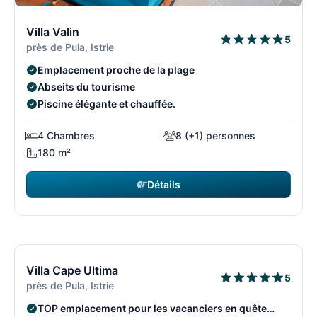
12/108
1
Villa Valin
5
près de Pula, Istrie
Emplacement proche de la plage
Abseits du tourisme
Piscine élégante et chauffée.
4 Chambres
8 (+1) personnes
180 m²
Détails
2 569 €
à partir de
/ semaine
13/108
1
Villa Cape Ultima
5
près de Pula, Istrie
TOP emplacement pour les vacanciers en quête