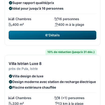
d'aventures
Super rapport qualité/prix
Idéal pour jusqu'à 16 personnes
8 Chambres
16 personnes
400 m²
400 m à la plage
Détails
2 170 €
à partir de
/ semaine
10% de réduction (jusqu'à 31 déc.)
14/108
1
Villa Istrian Luxe 8
près de Pula, Istrie
Villa design de luxe
Design moderne avec station de recharge électrique
Piscine extérieure chauffée
4 Chambres
8 (+1) personnes
330 m²
13 km à la plage