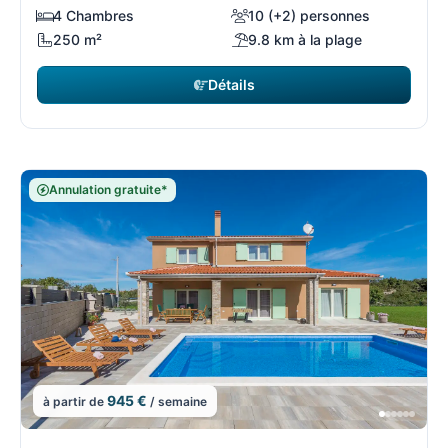
4 Chambres
10 (+2) personnes
250 m²
9.8 km à la plage
Détails
Annulation gratuite*
945 €
à partir de
/ semaine
3/108
3