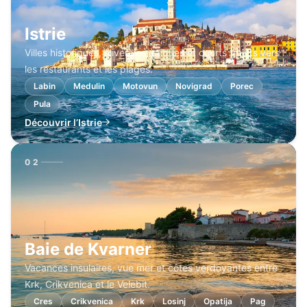
Istrie
Villes historiques, oliveraies, criques et courts trajets vers
les restaurants et les plages.
Labin
Medulin
Motovun
Novigrad
Porec
Pula
Découvrir l’Istrie
02
Baie de Kvarner
Vacances insulaires, vue mer et côtes verdoyantes entre
Krk, Crikvenica et le Velebit.
Cres
Crikvenica
Krk
Losinj
Opatija
Pag