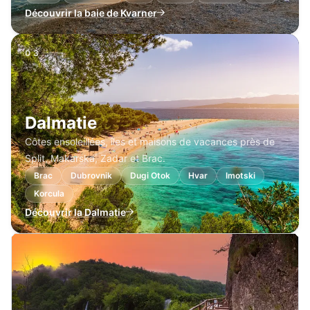
Découvrir la baie de Kvarner
03
Dalmatie
Côtes ensoleillées, îles et maisons de vacances près de
Split, Makarska, Zadar et Brac.
Brac
Dubrovnik
Dugi Otok
Hvar
Imotski
Korcula
Découvrir la Dalmatie