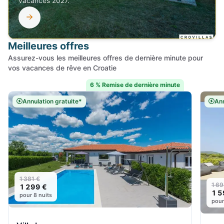
vacances 2027.
Meilleures offres
Assurez-vous les meilleures offres de dernière minute pour
vos vacances de rêve en Croatie
6 % Remise de dernière minute
Annulation gratuite*
Ann
1 381 €
1 69
1 299 €
1 5
pour 8 nuits
pour