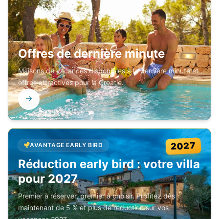
Offres de dernière minute
Maisons de vacances disponibles à la dernière minute et
offres attractives pour la Croatie.
2027
AVANTAGE EARLY BIRD
Réduction early bird : votre villa
pour 2027
Premier à réserver, premier à choisir. Profitez dès
maintenant de 5 % et plus de réduction sur vos