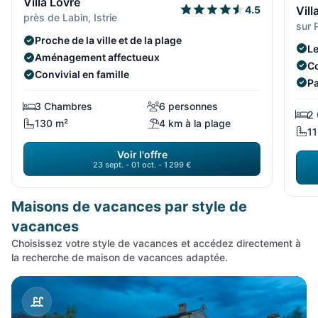
Villa Lovre
Vil
4.5
près de Labin, Istrie
sur 
Proche de la ville et de la plage
Le
Aménagement affectueux
Co
Convivial en famille
Pa
l'
3 Chambres
6 personnes
2
130 m²
4 km à la plage
11
Voir l'offre
23 sept. - 01 oct. - 1 299 €
Maisons de vacances par style de
vacances
Choisissez votre style de vacances et accédez directement à
la recherche de maison de vacances adaptée.