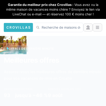
Garantie du meilleur prix chez Crovillas :
Vous avez vu la
même maison de vacances moins chère ? Envoyez le lien via
LiveChat ou e-mail — et réservez 100 € moins cher !
CROVILLAS
OFFRES DE DERNIÈRE MINUTE
Meilleures offres
Assurez-vous les meilleures offres de dernière minute
pour vos vacances de rêve en Croatie
OFFRES
RÉDUCTION
ARRIVÉE AU PLUS TÔT
93
jusqu'à −46 %
9 août