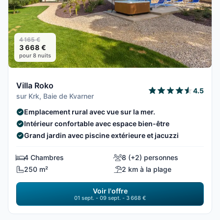
4 165 €
3 668 €
pour 8 nuits
Villa Roko
4.5
sur Krk, Baie de Kvarner
Emplacement rural avec vue sur la mer.
Intérieur confortable avec espace bien-être
Grand jardin avec piscine extérieure et jacuzzi
4 Chambres
8 (+2) personnes
250 m²
2 km à la plage
Voir l'offre
01 sept. - 09 sept. - 3 668 €