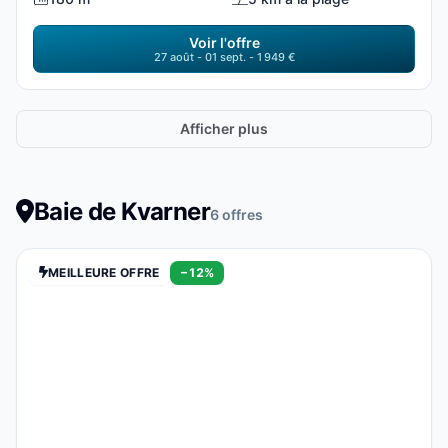
Voir l'offre
27 août - 01 sept. - 1 949 €
Afficher plus
Baie de Kvarner
6 offres
MEILLEURE OFFRE
−12%