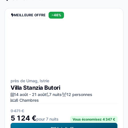
MEILLEURE OFFRE
−46%
près de Umag, Istrie
Villa Stanzia Butori
14 août - 21 août
7 nuits
12 personnes
6 Chambres
9 471 €
5 124 €
pour 7 nuits
Vous économisez 4 347 €