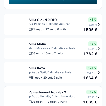
Villa Cloud 9 D10
−6%
sur Pasman, Dalmatie du Nord
1 695 €
1 595 €
21 sept. - 27 sept.
·
6 nuits
Villa Matic
−6%
dans Makarska, Dalmatie centrale
1 841 €
1 732 €
03 oct. - 10 oct.
·
7 nuits
Villa Roza
−25%
près de Split, Dalmatie centrale
2 478 €
1 864 €
11 oct. - 20 oct.
·
9 nuits
Appartement Novalja 2
−12%
près de Novalja, Dalmatie du Nord
2 121 €
1 869 €
06 sept. - 13 sept.
·
7 nuits