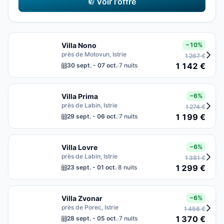
Voir l'offre
Villa Nono
−10%
près de Motovun, Istrie
1 267 €
1 142 €
30 sept. - 07 oct.
·
7 nuits
Villa Prima
−6%
près de Labin, Istrie
1 274 €
1 199 €
29 sept. - 06 oct.
·
7 nuits
Villa Lovre
−6%
près de Labin, Istrie
1 381 €
1 299 €
23 sept. - 01 oct.
·
8 nuits
Villa Zvonar
−6%
près de Porec, Istrie
1 456 €
1 370 €
28 sept. - 05 oct.
·
7 nuits